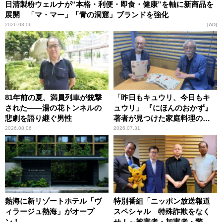
日清製粉ウェルナが“本格・利便・即食・健康”を軸に新商品を
展開 「マ・マー」「青の洞窟」ブランドを強化
2026.08.06
AD
81年前の夏、満員列車が銃撃
「昨日もキュウリ、今日もキ
された――湯の花トンネルの
ュウリ」 『にほんのおかず』
悲劇を語り継ぐ男性
著者が見つけた家庭料理の知
恵
2026.08.06
2026.07.31
熱海に新リゾートホテル「ヴ
特別番組「ニッポン放送報道
ィラージュ熱海」がオープ
スペシャル 特殊詐欺をなく
ン！
せ！～被害者・加害者・警視