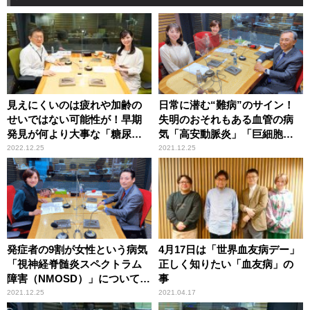
見えにくいのは疲れや加齢の
日常に潜む“難病”のサイン！
せいではない可能性が！早期
失明のおそれもある血管の病
発見が何より大事な「糖尿病
気「高安動脈炎」「巨細胞性
黄斑浮腫」とは
動脈炎」とは
2022.12.25
2021.12.25
発症者の9割が女性という病気
4月17日は「世界血友病デー」
「視神経脊髄炎スペクトラム
正しく知りたい「血友病」の
障害（NMOSD）」について知
事
っておきたいこと
2021.12.25
2021.04.17