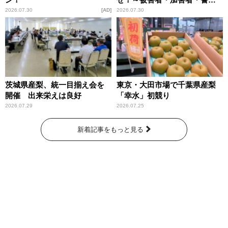
庁が語るトクリュウの実態
2026.07.30
AD
2026.07.30
～」放送
茨城県産梨、統一目揃え会を
東京・大田市場で千葉県産梨
開催 出来栄えは良好
「幸水」初競り
2026.07.29
2026.07.25
新着記事をもっと見る