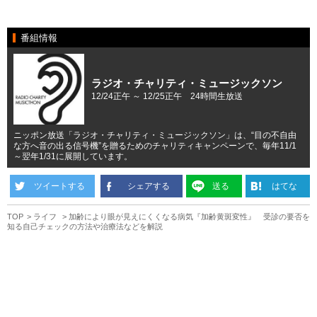
番組情報
ラジオ・チャリティ・ミュージックソン
12/24正午 ～ 12/25正午 24時間生放送
ニッポン放送「ラジオ・チャリティ・ミュージックソン」は、“目の不自由
な方へ音の出る信号機”を贈るためのチャリティキャンペーンで、毎年11/1
～翌年1/31に展開しています。
ツイートする
シェアする
送る
はてな
TOP
ライフ
加齢により眼が見えにくくなる病気『加齢黄斑変性』 受診の要否を
知る自己チェックの方法や治療法などを解説