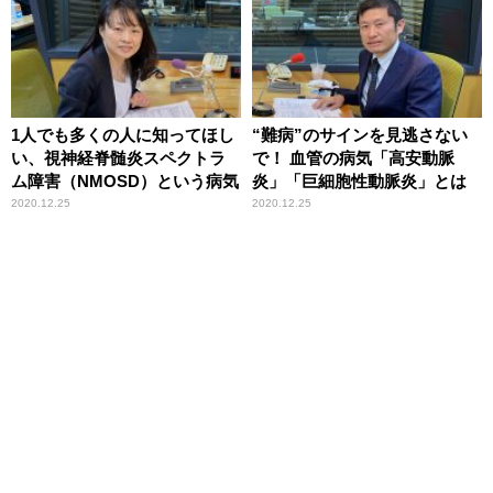
1人でも多くの人に知ってほし
“難病”のサインを見逃さない
い、視神経脊髄炎スペクトラ
で！ 血管の病気「高安動脈
ム障害（NMOSD）という病気
炎」「巨細胞性動脈炎」とは
2020.12.25
2020.12.25