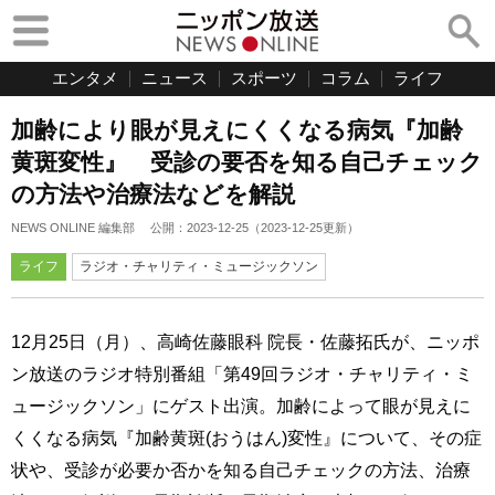
エンタメ
ニュース
スポーツ
コラム
ライフ
加齢により眼が見えにくくなる病気『加齢
黄斑変性』 受診の要否を知る自己チェック
の方法や治療法などを解説
NEWS ONLINE 編集部
公開：
2023-12-25
（
2023-12-25
更新）
ライフ
ラジオ・チャリティ・ミュージックソン
12月25日（月）、高崎佐藤眼科 院長・佐藤拓氏が、ニッポ
ン放送のラジオ特別番組「第49回ラジオ・チャリティ・ミ
ュージックソン」にゲスト出演。加齢によって眼が見えに
くくなる病気『加齢黄斑(おうはん)変性』について、その症
状や、受診が必要か否かを知る自己チェックの方法、治療