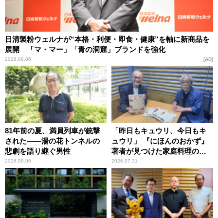
日清製粉ウェルナが“本格・利便・即食・健康”を軸に新商品を
展開 「マ・マー」「青の洞窟」ブランドを強化
2026.08.06
AD
81年前の夏、満員列車が銃撃
「昨日もキュウリ、今日もキ
された――湯の花トンネルの
ュウリ」 『にほんのおかず』
悲劇を語り継ぐ男性
著者が見つけた家庭料理の知
恵
2026.08.06
2026.07.31