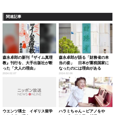
関連記事
森永卓郎の新刊『ザイム真理
森永卓郎が語る「財務省の本
教』刊行を、大手出版社が断
当の姿」 日本が重税国家に
った「大人の理由」
なったのには理由がある
2024.02.07
2024.02.06
ウエンツ瑛士 イギリス留学
ハラミちゃん～ピアノをや