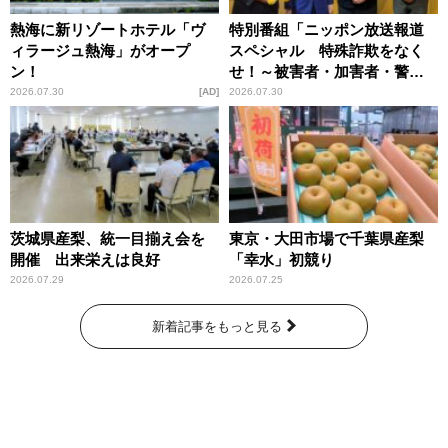
熱海に新リゾートホテル「ヴ
特別番組「ニッポン放送報道
ィラージュ熱海」がオープ
スペシャル 特殊詐欺をなく
ン！
せ！～被害者・加害者・警視
庁が語るトクリュウの実態
2026.07.30
AD
2026.07.30
～」放送
茨城県産梨、統一目揃え会を
東京・大田市場で千葉県産梨
開催 出来栄えは良好
「幸水」初競り
2026.07.29
2026.07.25
新着記事をもっと見る