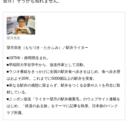
望月）そうかも知れません。
望月崇史
望月崇史（もちづき・たかふみ）／駅弁ライター
■1975年・静岡県生まれ。
■早稲田大学在学中から、放送作家として活動。
■ラジオ番組をきっかけに全国の駅弁食べ歩きをはじめ、食べ歩き歴
はおよそ20年。これまでに5000個以上の駅弁を実食。
■単なる駅弁の感想に留まらず、駅弁をつくる企業や人々を丹念に取
材している。
■ニッポン放送「ライター望月の駅弁膝栗毛」のウェブサイト連載を
はじめ、「鉄道のある旅」をテーマに記事を執筆。日本旅のペンク
ラブ所属。