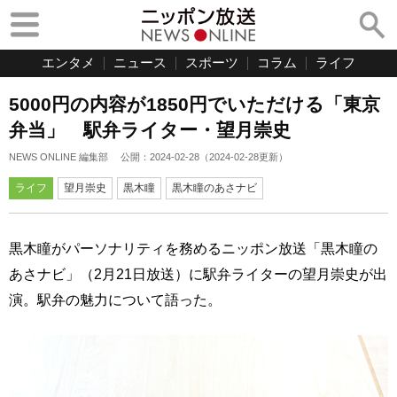
エンタメ
ニュース
スポーツ
コラム
ライフ
5000円の内容が1850円でいただける「東京
弁当」 駅弁ライター・望月崇史
NEWS ONLINE 編集部
公開：
2024-02-28
（
2024-02-28
更新）
ライフ
望月崇史
黒木瞳
黒木瞳のあさナビ
黒木瞳がパーソナリティを務めるニッポン放送「黒木瞳の
あさナビ」（2月21日放送）に駅弁ライターの望月崇史が出
演。駅弁の魅力について語った。