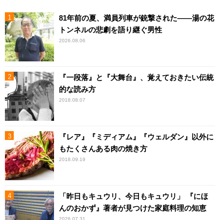
81年前の夏、満員列車が銃撃された――湯の花
トンネルの悲劇を語り継ぐ男性
2026.08.06
『一段落』と『大舞台』、覚えておきたい伝統
的な読み方
2018.08.07
『レア』『ミディアム』『ウェルダン』以外に
もたくさんある肉の焼き方
2018.09.19
「昨日もキュウリ、今日もキュウリ」 『にほ
んのおかず』著者が見つけた家庭料理の知恵
2026.07.31