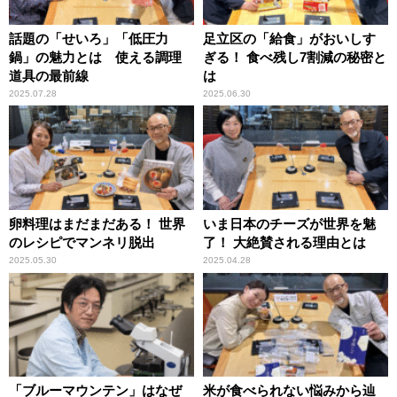
話題の「せいろ」「低圧力
足立区の「給食」がおいしす
鍋」の魅力とは 使える調理
ぎる！ 食べ残し7割減の秘密と
道具の最前線
は
2025.07.28
2025.06.30
卵料理はまだまだある！ 世界
いま日本のチーズが世界を魅
のレシピでマンネリ脱出
了！ 大絶賛される理由とは
2025.05.30
2025.04.28
「ブルーマウンテン」はなぜ
米が食べられない悩みから辿