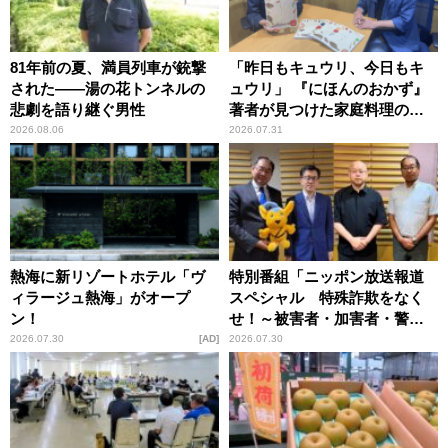
81年前の夏、満員列車が銃撃
「昨日もキュウリ、今日もキ
された――湯の花トンネルの
ュウリ」 『にほんのおかず』
悲劇を語り継ぐ男性
著者が見つけた家庭料理の知
恵
2026.08.06
2026.07.31
熱海に新リゾートホテル「ヴ
特別番組「ニッポン放送報道
ィラージュ熱海」がオープ
スペシャル 特殊詐欺をなく
ン！
せ！～被害者・加害者・警視
庁が語るトクリュウの実態
2026.07.30
AD
2026.07.30
～」放送