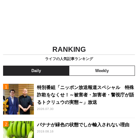
RANKING
ライフの人気記事ランキング
Daily
Weekly
特別番組「ニッポン放送報道スペシャル 特殊
詐欺をなくせ！～被害者・加害者・警視庁が語
るトクリュウの実態～」放送
2026.07.30
バナナが緑色の状態でしか輸入されない理由
2019.08.16