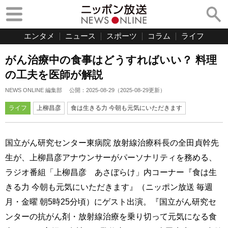
エンタメ
ニュース
スポーツ
コラム
ライフ
がん治療中の食事はどうすればいい？ 料理
の工夫を医師が解説
NEWS ONLINE 編集部
公開：
2025-08-29
（
2025-08-29
更新）
ライフ
上柳昌彦
食は生きる力 今朝も元気にいただきます
国立がん研究センター東病院 放射線治療科長の全田貞幹先
生が、上柳昌彦アナウンサーがパーソナリティを務める、
ラジオ番組「上柳昌彦 あさぼらけ」内コーナー『食は生
きる力 今朝も元気にいただきます』（ニッポン放送 毎週
月・金曜 朝5時25分頃）にゲスト出演。『国立がん研究セ
ンターの抗がん剤・放射線治療を乗り切って元気になる食