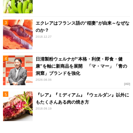
エクレアはフランス語の“稲妻”が由来～なぜな
のか？
2018.12.27
日清製粉ウェルナが“本格・利便・即食・健
康”を軸に新商品を展開 「マ・マー」「青の
洞窟」ブランドを強化
2026.08.06
AD
『レア』『ミディアム』『ウェルダン』以外に
もたくさんある肉の焼き方
2018.09.19