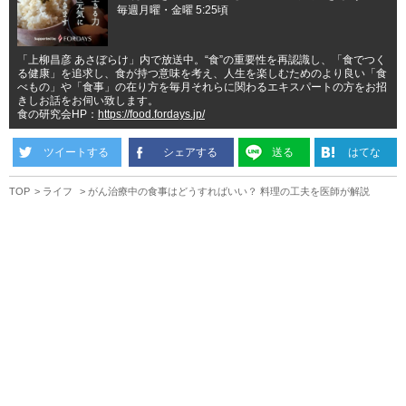
毎週月曜・金曜 5:25頃
「上柳昌彦 あさぼらけ」内で放送中。“食”の重要性を再認識し、「食でつく
る健康」を追求し、食が持つ意味を考え、人生を楽しむためのより良い「食
べもの」や「食事」の在り方を毎月それらに関わるエキスパートの方をお招
きしお話をお伺い致します。
食の研究会HP：
https://food.fordays.jp/
ツイートする
シェアする
送る
はてな
TOP
ライフ
がん治療中の食事はどうすればいい？ 料理の工夫を医師が解説