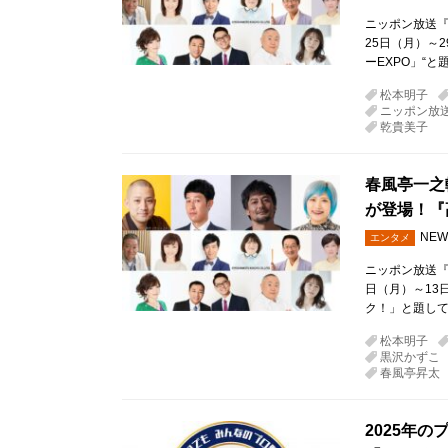
ニッポン放送『
25日（月）～
ーEXPO」“
松本明子
ニッポン放
乾貴美子
春風亭一之
が登場！『
NEW
エンタメ
ニッポン放送『
日（月）～13
ク！」と題して
松本明子
黒沢かずこ
春風亭昇太
2025年