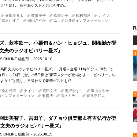
ク”と題し、個性派ゲストと共に今年の…
春風亭昇太
乾貴美子
松本明子
松村邦洋
ナイツ
黒沢かずこ
磯山さやか
ニッポン放送インフォメーション
R
ズ、萩本欽一、小栗旬＆ハン・ヒョジュ、関根勤が登
文夫のラジオビバリー昼ズ』
S ONLINE 編集部
2025.10.10
高田文夫のラジオビバリー昼ズ』（月曜～金曜 11時30分～13時）で
日（月）～24日（金）の5日間は“豪華スターが登場かよ！「ビバリー」の
よう！”と題し、日替わりで豪華ゲストを迎…
松村邦洋
ナイツ
高田文夫
黒沢かずこ
磯山さやか
送インフォメーション
東貴博
清水ミチコ
春風亭昇太
羽田美智子、吉田羊、ダチョウ俱楽部＆有吉弘行が登
田文夫のラジオビバリー昼ズ』
S ONLINE 編集部
2025.08.15