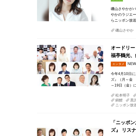
磯山さやかがパ
やかのラジエー
らニッポン放送P
磯山さやか
オードリー
福亭鶴光、
NEW
エンタメ
今年4月10日
ズ』（月～金 
～19日（金）
松本明子
錦鯉
黒
ニッポン放
「ニッポン
ズ』 リス