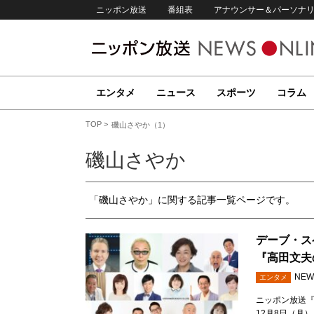
ニッポン放送
番組表
アナウンサー＆パーソナ
エンタメ
ニュース
スポーツ
コラム
TOP
磯山さやか（1）
磯山さやか
「磯山さやか」に関する記事一覧ページです。
デーブ・ス
『高田文夫
NEW
エンタメ
ニッポン放送『
12月8日（月