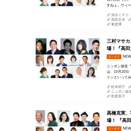
すねぇ」ウィー
清水ミチコ
高田文夫
東貴博
三村マサカ
場！『高田
NEW
エンタメ
ニッポン放送『
は、10月20
ドンといってみ
松本明子
ニッポン放
乾貴美子
高橋克実、
場！ 『高
NEW
エンタメ