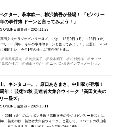
ペクター、萩本欽一、柳沢慎吾が登場！ 「ビバリー
今年の事件簿 ドーンと言ってみよう！」
S ONLINE 編集部
2024.11.29
高田文夫のラジオビバリー昼ズ』では、 12月9日（月）～13日（金）
バリー35周年！今年の事件簿ドーンと言ってみよう！」と題し、2024
に相応しい、今年1年の様々な“事件簿”を連…
春風亭昇太
乾貴美子
松本明子
松村邦洋
ナイツ
黒沢かずこ
磯山さやか
ニッポン放送インフォメーション
山、キンタロー。、原口あきまさ、中川家が登場！
5周年！ 芸術の秋 芸達者大集合ウィーク​『高田文夫の
リー昼ズ』​
S ONLINE 編集部
2024.10.11
月）～25日（金）のニッポン放送『高田文夫のラジオビバリー昼ズ』は、
周年！芸術の秋 芸達者大集合ウィーク」と題して、ロバートの秋山竜
ー。、原口あきまさ、中川家といった芸術の秋に相応…