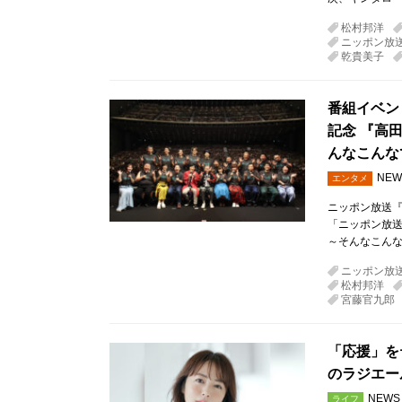
松村邦洋
ニッポン放
乾貴美子
番組イベン
記念 『高
んなこんな
NEW
エンタメ
ニッポン放送『
「ニッポン放送
～そんなこんな
ニッポン放
松村邦洋
宮藤官九郎
「応援」を
のラジエー
NEWS
ライフ