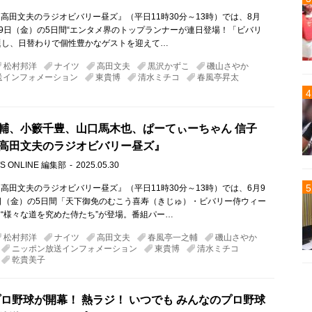
高田文夫のラジオビバリー昼ズ』（平日11時30分～13時）では、8月
29日（金）の5日間“エンタメ界のトップランナーが連日登場！「ビバリ
と題し、日替わりで個性豊かなゲストを迎えて…
松村邦洋
ナイツ
高田文夫
黒沢かずこ
磯山さやか
送インフォメーション
東貴博
清水ミチコ
春風亭昇太
輔、小籔千豊、山口馬木也、ぱーてぃーちゃん 信子
高田文夫のラジオビバリー昼ズ』
S ONLINE 編集部
2025.05.30
高田文夫のラジオビバリー昼ズ』（平日11時30分～13時）では、6月9
日（金）の5日間「天下御免のむこう喜寿（きじゅ）・ビバリー侍ウィー
“様々な道を究めた侍たち”が登場。番組パー…
松村邦洋
ナイツ
高田文夫
春風亭一之輔
磯山さやか
ニッポン放送インフォメーション
東貴博
清水ミチコ
乾貴美子
のプロ野球が開幕！ 熱ラジ！ いつでも みんなのプロ野球