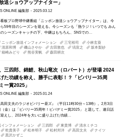
放送ショウアップナイター」
S ONLINE 編集部
2025.03.12
の看板プロ野球中継番組「ニッポン放送ショウアップナイター」は、今
ら59年目のシーズンを迎える。今シーズンも「熱ラジ！いつでも みん
のシーズンキャッチの下、中継はもちろん、SNSでの…
ニッポン放送インフォメーション
三宅裕司
小林玄葵
清原和博
磯山さやか
古田敦也
塙宣之
坂本梨紗
箱崎みどり
熊谷実帆
森田耕次
、三四郎、錦鯉、秋山竜次（ロバート）が登場 2024
げた功績を称え、勝手に表彰！？「ビバリー35周
ミー賞2025」
S ONLINE 編集部
2025.01.24
高田文夫のラジオビバリー昼ズ』（平日11時30分～13時）。2月3日
日（金）は「ビバリー35周年！ビバデミー賞2025」 と題して、連日話
迎えし、2024年を大いに盛り上げた功績…
送インフォメーション
三四郎
東貴博
清水ミチコ
乾貴美子
松本明子
松村邦洋
高田文夫
ナイツ
黒沢かずこ