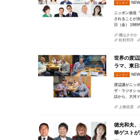
NEW
エンタメ
ニッポン放送『
されることが決定
日（金） 19
磯山さやか
松村邦洋
世界の渡辺
ラマ、東日
NEW
エンタメ
渡辺謙がニッ
ザ・ラジオショ
話から、大河ド
上柳昌彦
徳光和夫、
華ゲストが