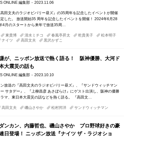
S ONLINE 編集部
2023.11.06
高田文夫のラジオビバリー昼ズ』の35周年を記念したイベントが開催
した。 放送開始35 周年を記念したイベントを開催！ 2024年6月28
89年4月のスタートから来年で放送35周…
東貴博
清水ミチコ
春風亭昇太
乾貴美子
松本明子
ナイツ
高田文夫
黒沢かずこ
謙が、ニッポン放送で熱く語る！ 阪神優勝、大河ド
本大震災の話も
S ONLINE 編集部
2023.10.10
ポン放送の『高田文夫のラジオビバリー昼ズ』、『サンドウィッチマン
ー サタデー』、『上柳昌彦 あさぼらけ』にゲスト出演し、阪神の優勝
ラマ、東日本大震災の話などを熱く語る。 『高田文…
高田文夫
磯山さやか
松村邦洋
サンドウィッチマン
ダンカン、内藤哲也、磯山さやか プロ野球好きの豪
連日登場！ ニッポン放送『ナイツ ザ・ラジオショ