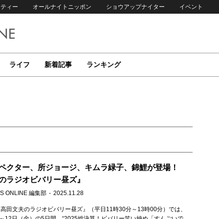
リティー
オールナイトニッポン
ショウアップナイター
イベント
ライフ
新着記事
ランキング
ペクター、所ジョージ、キムラ緑子、錦鯉が登場！
のラジオビバリー昼ズ』
S ONLINE 編集部
2025.11.28
高田文夫のラジオビバリー昼ズ』（平日11時30分～13時00分）では、
）～12日（金）の5日間、“2025総決算！ビバリー笑い納め「すんごいで