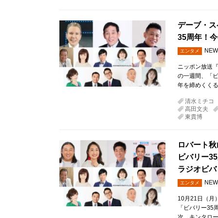
デーブ・ス
35周年！
NEW
エンタメ
ニッポン放送『
の一週間、「ビ
年を締めくくる
清水ミチコ
高田文夫
東貴博
ロバート秋
ビバリー3
ラジオビバ
NEW
エンタメ
10月21日（
「ビバリー35
次、キンタロ