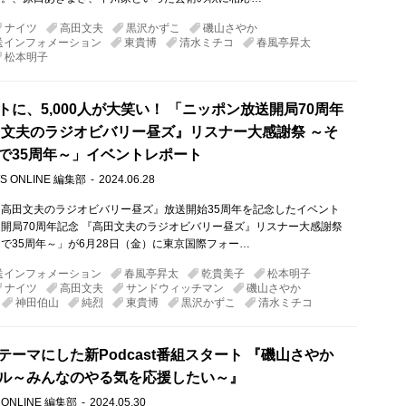
ナイツ
高田文夫
黒沢かずこ
磯山さやか
送インフォメーション
東貴博
清水ミチコ
春風亭昇太
松本明子
トに、5,000人が大笑い！ 「ニッポン放送開局70周年
田文夫のラジオビバリー昼ズ』リスナー大感謝祭 ～そ
で35周年～」イベントレポート
S ONLINE 編集部
2024.06.28
高田文夫のラジオビバリー昼ズ』放送開始35周年を記念したイベント
開局70周年記念 『高田文夫のラジオビバリー昼ズ』リスナー大感謝祭
で35周年～」が6月28日（金）に東京国際フォー…
送インフォメーション
春風亭昇太
乾貴美子
松本明子
ナイツ
高田文夫
サンドウィッチマン
磯山さやか
神田伯山
純烈
東貴博
黒沢かずこ
清水ミチコ
テーマにした新Podcast番組スタート 『磯山さやか
ル～みんなのやる気を応援したい～』
 ONLINE 編集部
2024.05.30