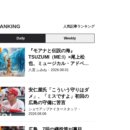
ANKING
人気記事ランキング
Daily
Weekly
『モアナと伝説の海』
TSUZUMI（ME:I）×尾上松
也、ミュージカル・アドベン
N
チャーで美声を響かせる
八雲 ふみね
2026.08.01
安仁屋氏「こういう守りはダ
メ」、「ミスですよ」初回の
広島の守備に苦言
ショウアップナイタースタッフ
2026.08.06
広島、7回の継投策が裏目