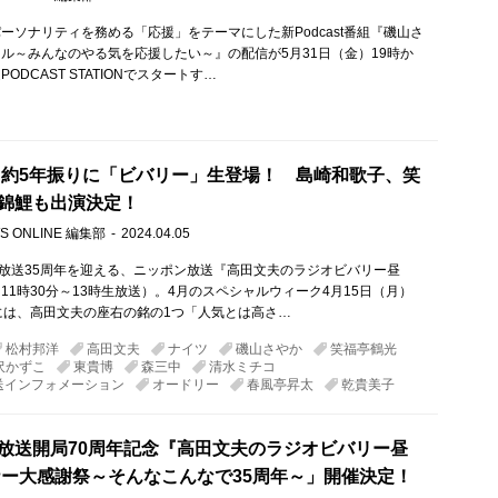
ーソナリティを務める「応援」をテーマにした新Podcast番組『磯山さ
ル～みんなのやる気を応援したい～』の配信が5月31日（金）19時か
ODCAST STATIONでスタートす…
 約5年振りに「ビバリー」生登場！ 島崎和歌子、笑
錦鯉も出演決定！
S ONLINE 編集部
2024.04.05
に放送35周年を迎える、ニッポン放送『高田文夫のラジオビバリー昼
11時30分～13時生放送）。4月のスペシャルウィーク4月15日（月）
には、高田文夫の座右の銘の1つ「人気とは高さ…
松村邦洋
高田文夫
ナイツ
磯山さやか
笑福亭鶴光
沢かずこ
東貴博
森三中
清水ミチコ
送インフォメーション
オードリー
春風亭昇太
乾貴美子
放送開局70周年記念『高田文夫のラジオビバリー昼
ナー大感謝祭～そんなこんなで35周年～」開催決定！