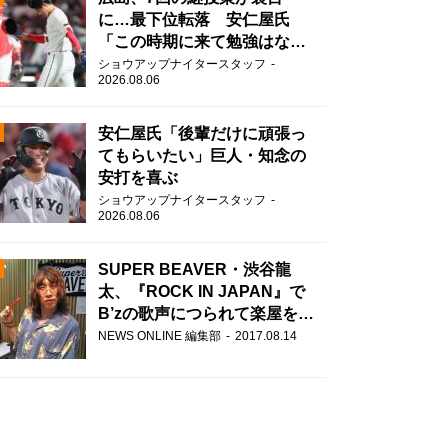
に…最下位転落 安仁屋氏
「この時期に来て勉強はな
い」
ショウアップナイタースタッフ
2026.08.06
安仁屋氏「後輩だけに頑張っ
てもらいたい」巨人・知念の
安打を喜ぶ
N
ショウアップナイタースタッフ
2026.08.06
AD
SUPER BEAVER・渋谷龍
太、『ROCK IN JAPAN』で
B’zの歌声につられて楽屋を脱
走！？
NEWS ONLINE 編集部
2017.08.14
2