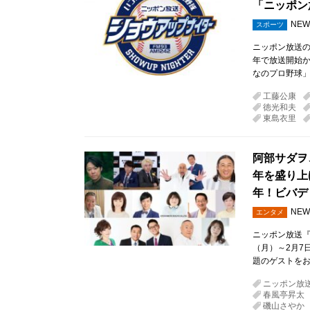
「ニッポン
NEW
スポーツ
ニッポン放送
年で放送開始か
なのプロ野球」
工藤公康
徳光和夫
東島衣里
阿部サダヲ
年を盛り上
年！ビバデ
NEW
エンタメ
ニッポン放送『
（月）～2月7
題のゲストをお
ニッポン放
春風亭昇太
磯山さやか