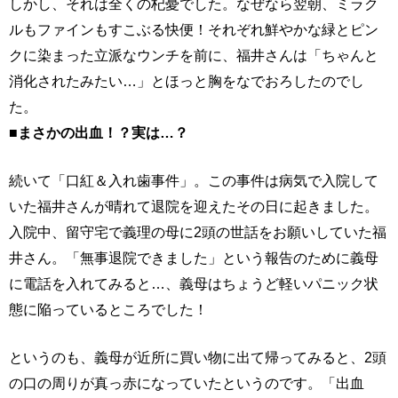
しかし、それは全くの杞憂でした。なぜなら翌朝、ミラク
ルもファインもすこぶる快便！それぞれ鮮やかな緑とピン
クに染まった立派なウンチを前に、福井さんは「ちゃんと
消化されたみたい…」とほっと胸をなでおろしたのでし
た。
■まさかの出血！？実は…？
続いて「口紅＆入れ歯事件」。この事件は病気で入院して
いた福井さんが晴れて退院を迎えたその日に起きました。
入院中、留守宅で義理の母に2頭の世話をお願いしていた福
井さん。「無事退院できました」という報告のために義母
に電話を入れてみると…、義母はちょうど軽いパニック状
態に陥っているところでした！
というのも、義母が近所に買い物に出て帰ってみると、2頭
の口の周りが真っ赤になっていたというのです。「出血