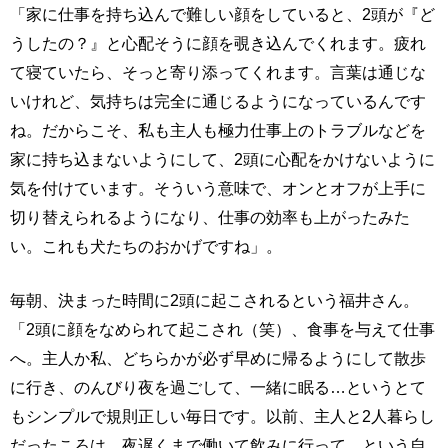
「家に仕事を持ち込んで難しい顔をしていると、2頭が『ど
うしたの？』と心配そうに顔を覗き込んでくれます。疲れ
て寝ていたら、そっと寄り添ってくれます。言葉は通じな
いけれど、気持ちは完全に通じるようになっているんです
ね。だからこそ、私も主人も極力仕事上のトラブルなどを
家に持ち込まないようにして、2頭に心配をかけないように
気を付けています。そういう意味で、オンとオフが上手に
切り替えられるようになり、仕事の効率も上がったみた
い。これも犬たちのおかげですね」。
毎朝、決まった時間に2頭に起こされるという福井さん。
「2頭に顔をなめられて起こされ（笑）、食事を与えて仕事
へ。主人か私、どちらかが必ず早めに帰るようにして散歩
に行き、のんびり夜を過ごして、一緒に眠る…というとて
もシンプルで規則正しい毎日です。以前、主人と2人暮らし
だったころは、夜遅くまで働いて飲みに行って…という自