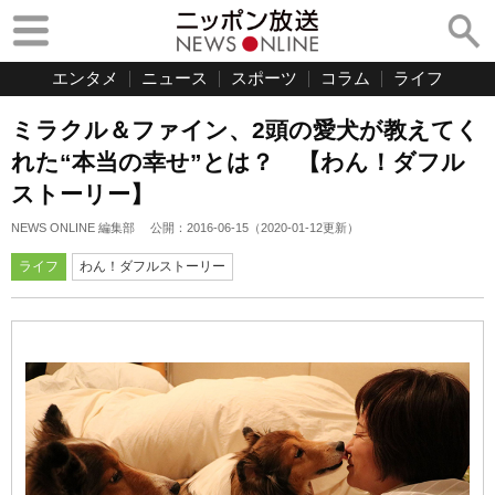
エンタメ
ニュース
スポーツ
コラム
ライフ
ミラクル＆ファイン、2頭の愛犬が教えてく
れた“本当の幸せ”とは？ 【わん！ダフル
ストーリー】
NEWS ONLINE 編集部
公開：
2016-06-15
（
2020-01-12
更新）
ライフ
わん！ダフルストーリー