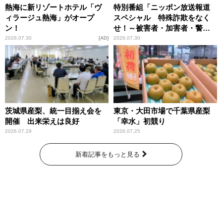
熱海に新リゾートホテル「ヴ
特別番組「ニッポン放送報道
ィラージュ熱海」がオープ
スペシャル 特殊詐欺をなく
ン！
せ！～被害者・加害者・警視
庁が語るトクリュウの実態
2026.07.30
AD
2026.07.30
～」放送
茨城県産梨、統一目揃え会を
東京・大田市場で千葉県産梨
開催 出来栄えは良好
「幸水」初競り
2026.07.29
2026.07.25
新着記事をもっと見る