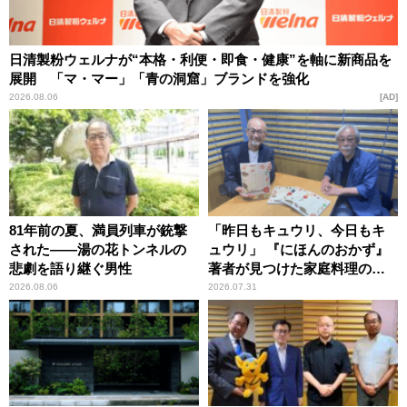
日清製粉ウェルナが“本格・利便・即食・健康”を軸に新商品を
展開 「マ・マー」「青の洞窟」ブランドを強化
2026.08.06
AD
81年前の夏、満員列車が銃撃
「昨日もキュウリ、今日もキ
された――湯の花トンネルの
ュウリ」 『にほんのおかず』
悲劇を語り継ぐ男性
著者が見つけた家庭料理の知
恵
2026.08.06
2026.07.31