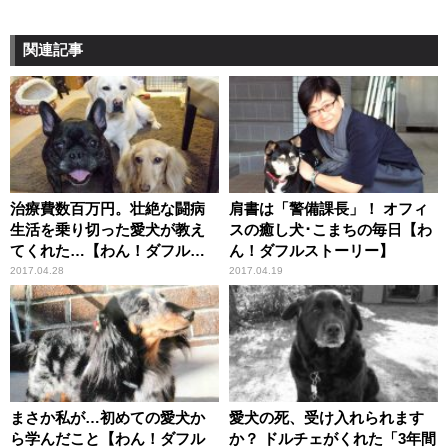
関連記事
治療費数百万円。壮絶な闘病
肩書は「警備課長」！ オフィ
生活を乗り切った愛犬が教え
スの癒し犬･こまちの毎日【わ
てくれた…【わん！ダフルス
ん！ダフルストーリー】
トーリー】
2017.04.28
2017.04.19
まさか私が…初めての愛犬か
愛犬の死、受け入れられます
ら学んだこと【わん！ダフル
か？ ドルチェがくれた「3年間