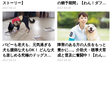
ストーリー】
の猶予期間」【わん！ダフル
ストーリー】
2017.04.12
2017.03.29
パピーも老犬も、元気過ぎる
障害のある方の人生をもっと
犬も臆病な犬もOK！ どんな犬
豊かに…。介助犬・聴導犬育
も楽しめる究極のドッグスポ
成と普及に奮闘中！【わん！
ーツ「ノーズワーク」【わ
ダフルストーリー】
2017.03.21
2017.03.10
ん！ダフルストーリー】