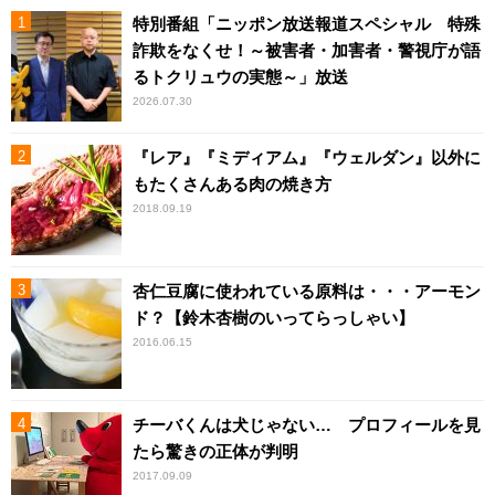
特別番組「ニッポン放送報道スペシャル 特殊
詐欺をなくせ！～被害者・加害者・警視庁が語
るトクリュウの実態～」放送
2026.07.30
『レア』『ミディアム』『ウェルダン』以外に
もたくさんある肉の焼き方
2018.09.19
杏仁豆腐に使われている原料は・・・アーモン
ド？【鈴木杏樹のいってらっしゃい】
2016.06.15
チーバくんは犬じゃない… プロフィールを見
たら驚きの正体が判明
2017.09.09