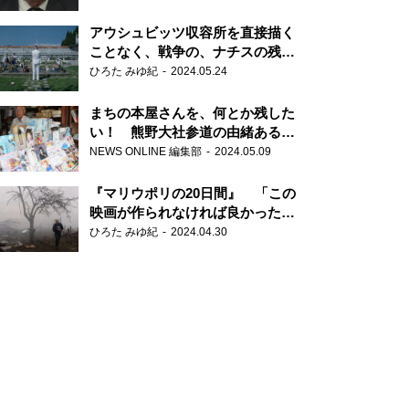
だ6000の命』
アウシュビッツ収容所を直接描く
ことなく、戦争の、ナチスの残虐
さが見える映画 『関心領域』
ひろた みゆ紀
2024.05.24
まちの本屋さんを、何とか残した
い！ 熊野大社参道の由緒ある書
店・三代目の強い思い
NEWS ONLINE 編集部
2024.05.09
『マリウポリの20日間』 「この
映画が作られなければ良かった」
と語る監督
ひろた みゆ紀
2024.04.30