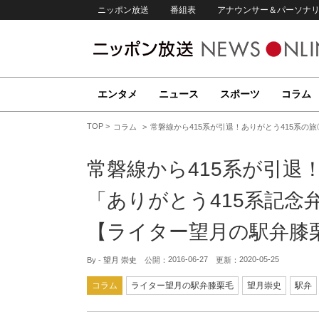
ニッポン放送
番組表
アナウンサー＆パーソナ
エンタメ
ニュース
スポーツ
コラム
TOP
コラム
常磐線から415系が引退！ありがとう415系の旅
常磐線から415系が引退
「ありがとう415系記念弁
【ライター望月の駅弁膝
2016-06-27
2020-05-25
By -
望月 崇史
公開：
更新：
コラム
ライター望月の駅弁膝栗毛
望月崇史
駅弁