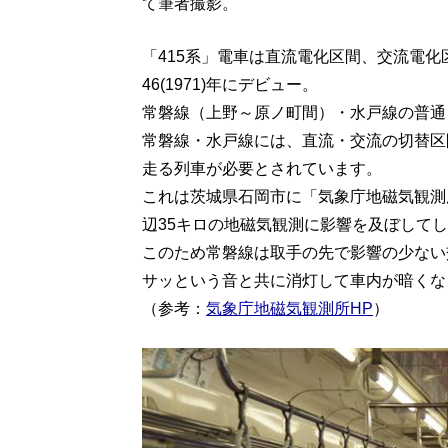
て筆者撮影。
「415系」電車は直流電化区間、交流電
46(1971)年にデビュー。
常磐線（上野～原ノ町間）・水戸線の普通
常磐線・水戸線には、直流・交流の切替区
走る列車が必要とされています。
これは茨城県石岡市に「気象庁地磁気観測
辺35キロの地磁気観測に影響を及ぼして
このため常磐線は取手の先で影響の少ない
サッという音と共に消灯して車内が暗くな
（参考：
気象庁地磁気観測所HP
）