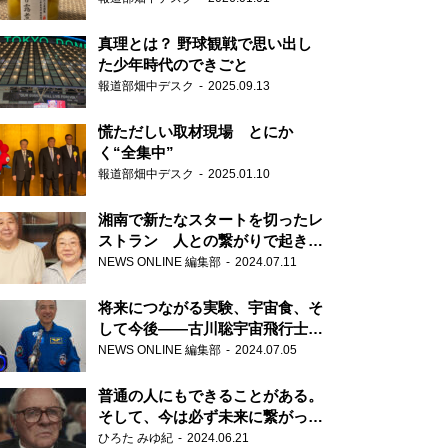
真理とは？ 野球観戦で思い出し
た少年時代のできごと
報道部畑中デスク
2025.09.13
慌ただしい取材現場 とにか
く“全集中”
報道部畑中デスク
2025.01.10
湘南で新たなスタートを切ったレ
ストラン 人との繋がりで起きた
奇跡
NEWS ONLINE 編集部
2024.07.11
将来につながる実験、宇宙食、そ
して今後――古川聡宇宙飛行士単
独インタビュー
NEWS ONLINE 編集部
2024.07.05
普通の人にもできることがある。
そして、今は必ず未来に繋がって
いく……『ONE LIFE 奇跡が繋い
ひろた みゆ紀
2024.06.21