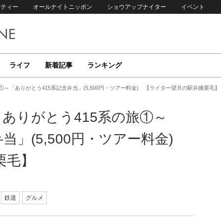
リティー
オールナイトニッポン
ショウアップナイター
イベント
ライフ
新着記事
ランキング
①～「ありがとう415系記念弁当」(5,500円・ツアー料金) 【ライター望月の駅弁膝栗毛】
！ありがとう415系の旅①～
当」(5,500円・ツアー料金)
栗毛】
鉄道
グルメ