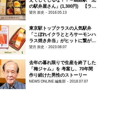
の駅弁屋さん」(1,300円) 【ライ
ター望月の駅弁膝栗毛】
望月 崇史
2016.05.13
N
東京駅トップクラスの人気駅弁
「こぼれイクラととろサーモンハ
ラス焼き弁当」がヒットに繋がっ
た理由
望月 崇史
2023.08.07
去年の暮れ限りで生産を終了した
「梅ジャム」を 考案し、70年間
作り続けた男性のストーリー
NEWS ONLINE 編集部
2018.07.07