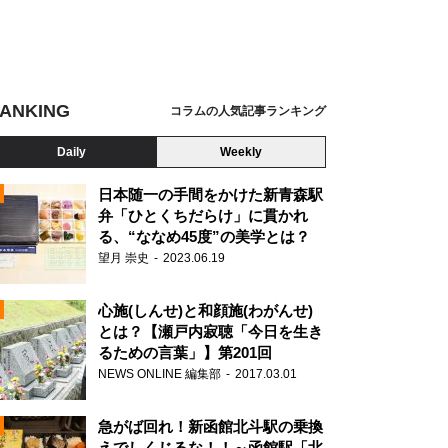
ANKING
コラムの人気記事ランキング
Daily
Weekly
日本随一の手間をかけた新青森駅
弁「ひとくちだらけ」に貫かれ
る、“ななめ45度”の美学とは？
望月 崇史
2023.06.19
心施(しんせ)と和顔施(わがんせ)
とは？【瀬戸内寂聴「今日を生き
るための言葉」】第201回
NEWS ONLINE 編集部
2017.03.01
N
急がば回れ！新函館北斗駅の乗換
えでしくじるな！！～函館駅「北