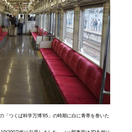
)年の「つくば科学万博'85」の時期に白に青帯を巻いた