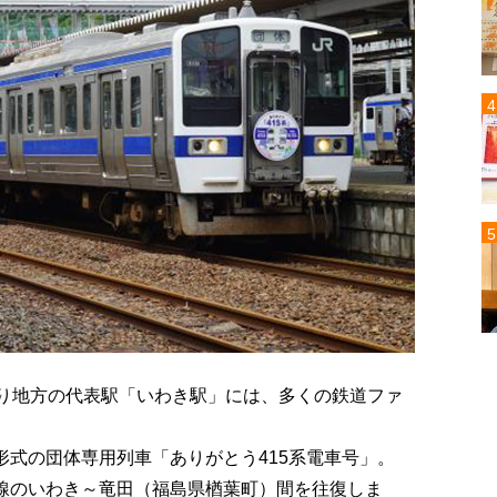
通り地方の代表駅「いわき駅」には、多くの鉄道ファ
形式の団体専用列車「ありがとう415系電車号」。
磐線のいわき～竜田（福島県楢葉町）間を往復しま