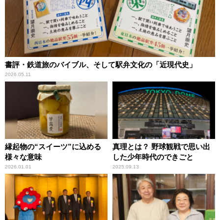
書評・鉄道旅のバイブル、そして駅弁文化の「近現代史」
2026.05.11
縁起物の“スイーツ”に込める
真理とは？ 野球観戦で思い出
様々な意味
した少年時代のできごと
2026.01.01
2025.09.13