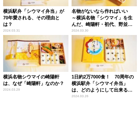
横浜駅弁「シウマイ弁当」が
名物がないなら作ればいい
70年愛される、その理由と
～横浜名物「シウマイ」を生
は？
んだ、崎陽軒・初代、野並茂
吉の精神とは？
2024.03.31
2024.03.30
横浜名物シウマイの崎陽軒
1日約2万7000食！ 70周年の
は、なぜ「崎陽軒」なのか？
横浜駅弁「シウマイ弁当」
は、どのようにして出来るの
2024.03.29
か？
2024.03.26