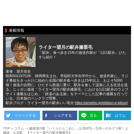
連載情報
ライター望月の駅弁膝栗毛
「駅弁」食べ歩き15年の放送作家が「1日1駅弁」ひた
すら紹介！
著者：望月崇史
昭和50(1975)年、静岡県生まれ。早稲田大学在学中から、放送作家に。ラジ
オ番組をきっかけに始めた全国の駅弁食べ歩きは15年以上、およそ5000
個！放送の合間に、ひたすら鉄道に乗り、駅弁を食して温泉に入る生活を送
る。ニッポン放送「ライター望月の駅弁膝栗毛」における1日1駅弁のウェブ
サイト連載をはじめ、「鉄道のある旅」をテーマとした記事の連載を行って
いる。日本旅のペンクラブ理事。
駅弁ブログ・ライター望月の駅弁いい気分
https://ameblo.jp/ekiben-e-kibun/
ツイートする
シェアする
送る
はてな
TOP
コラム
越後湯沢駅「いくらたらこめし」(1,050円)～日本一のモグラ駅！上
越線・土合駅 【ライター望月の駅弁膝栗毛】