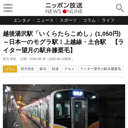
エンタメ
ニュース
スポーツ
コラム
ライフ
越後湯沢駅「いくらたらこめし」(1,050円)
～日本一のモグラ駅！上越線・土合駅 【ラ
イター望月の駅弁膝栗毛】
望月 崇史
公開：
2016-09-30
（
2020-04-13
更新）
コラム
望月崇史
駅弁
鉄道
グルメ
ライター望月の駅弁膝栗毛