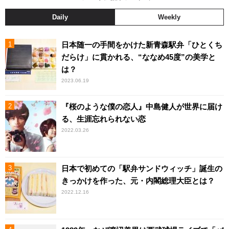
Daily
Weekly
日本随一の手間をかけた新青森駅弁「ひとくち
だらけ」に貫かれる、“ななめ45度”の美学と
は？
2023.06.19
『桜のような僕の恋人』中島健人が世界に届け
る、生涯忘れられない恋
2022.03.26
日本で初めての「駅弁サンドウィッチ」誕生の
きっかけを作った、元・内閣総理大臣とは？
2022.12.16