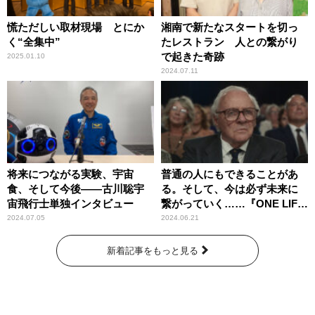
慌ただしい取材現場 とにか
湘南で新たなスタートを切っ
く“全集中”
たレストラン 人との繋がり
で起きた奇跡
2025.01.10
2024.07.11
将来につながる実験、宇宙
普通の人にもできることがあ
食、そして今後――古川聡宇
る。そして、今は必ず未来に
宙飛行士単独インタビュー
繋がっていく……『ONE LIFE
奇跡が繋いだ6000の命』
2024.07.05
2024.06.21
新着記事をもっと見る