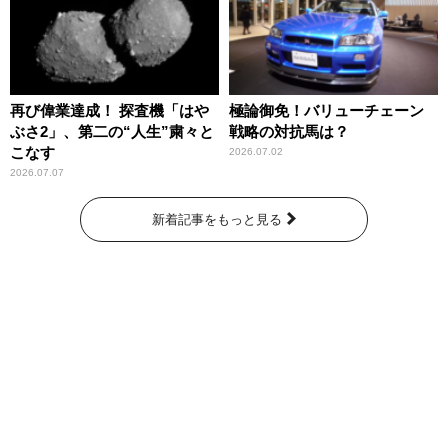
再び偉業達成！ 探査機「はや
極論御免！バリューチェーン
ぶさ2」、第二の“人生”粛々と
戦略の対抗馬は？
こなす
2026.07.02
2026.07.07
新着記事をもっと見る