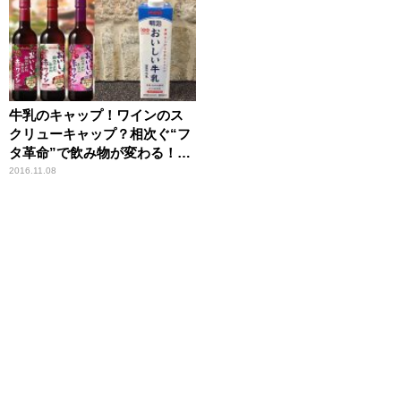
牛乳のキャップ！ワインのス
クリューキャップ？相次ぐ“フ
タ革命”で飲み物が変わる！
【ひでたけのやじうま好奇
2016.11.08
心】