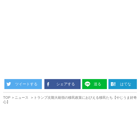
ツイートする
シェアする
送る
はてな
TOP
ニュース
トランプ次期大統領の移民政策におびえる移民たち【やじうま好奇
心】