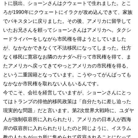
トに脱出、ショーンさんはクウェートで生れました。とこ
ろが1990年にクウェートにイラクが攻め込んできて、家族
でパキスタンに戻りました。その後、アメリカに留学して
いたお兄さんを頼ってショーンさんはアメリカへ。タクシ
ードライバーをしながら市民権を得ようとしていました
が、なかなかできなくて不法移民になってしまった。仕方
なく移民に寛容なお隣のカナダへ行って市民権を得て、ま
たアメリカへ戻ってきてやっとアメリカの市民権を得る、
という二重国籍となっています。こうやってがんばっても
なかなか市民権を取れない人もいるんです。
今でこそ、会社を経営していますが、ショーンさんにとっ
てはトランプの排他的移民政策は「自分たちに差し迫った
現実的な問題」だと言います。第2次世界大戦時に、ユダヤ
人が強制収容所に入れられたり、アメリカの日本人が西海
岸の収容所に入れられたりしたのと同じように、イスラム
教の人たちが一カ所に集められて収容されることになって