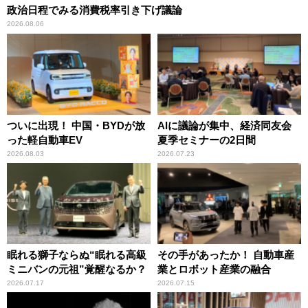
政治日程でみる消費税率引き下げ議論
2026.08.06
ついに出現！ 中国・BYDが放
AIに議論が集中、経済同友会
った軽自動車EV
夏季セミナーの2日間
2026.08.03
2026.07.23
眠れる獅子ならぬ“眠れる高級
その手があったか！ 自動車産
ミニバンの元祖”覚醒なるか？
業とロボット産業の融合
2026.07.17
2026.07.15