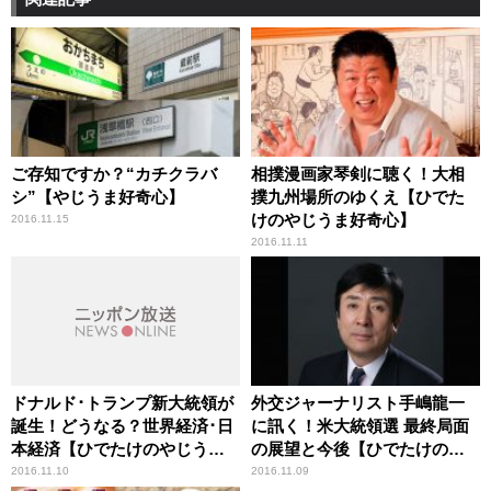
ご存知ですか？“カチクラバ
相撲漫画家琴剣に聴く！大相
シ”【やじうま好奇心】
撲九州場所のゆくえ【ひでた
けのやじうま好奇心】
2016.11.15
2016.11.11
ドナルド･トランプ新大統領が
外交ジャーナリスト手嶋龍一
誕生！どうなる？世界経済･日
に訊く！米大統領選 最終局面
本経済【ひでたけのやじうま
の展望と今後【ひでたけのや
好奇心】
じうま好奇心】
2016.11.10
2016.11.09