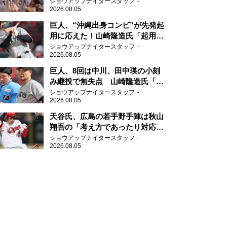
感じる」、「ジャイアンツには少
ショウアップナイタースタッフ
2026.08.05
ないタイプ」
巨人、“沖縄出身コンビ”が先発起
用に応えた！山崎隆造氏「起用が
当たった」
ショウアップナイタースタッフ
2026.08.05
巨人、8回は中川、田中瑛の小刻
み継投で無失点 山崎隆造氏「確
実に勝ちにいくところ」
ショウアップナイタースタッフ
2026.08.05
天谷氏、広島の若手野手陣は秋山
翔吾の「考え方であったり対応力
を勉強して」
ショウアップナイタースタッフ
2026.08.05