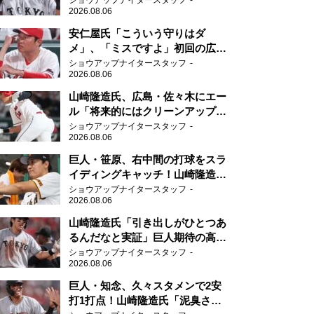
ショウアップナイタースタッフ
2026.08.06
安仁屋氏「こういう守りはダ
メ」、「ミスですよ」初回の広島
の守備に苦言
ショウアップナイタースタッフ
2026.08.06
山崎隆造氏、広島・佐々木にエー
ル「将来的にはクリーンアップを
任せられるくらいまでは成長し
ショウアップナイタースタッフ
2026.08.06
て」
巨人・笹原、右中間の打球をスラ
イディングキャッチ！山崎隆造氏
「一歩でも遅れたら…」
ショウアップナイタースタッフ
2026.08.06
山崎隆造氏「引き出しがひとつあ
るんだなと実証」巨人期待の高卒
2年目が技あり安打
ショウアップナイタースタッフ
2026.08.06
巨人・知念、久々スタメンで2安
打1打点！山崎隆造氏「泥臭さを