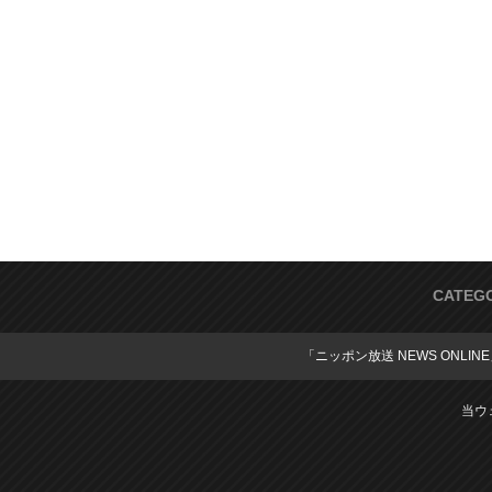
CATEG
「ニッポン放送 NEWS ONLIN
当ウ