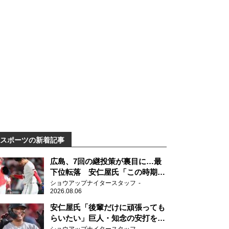
スポーツの新着記事
広島、7回の継投策が裏目に…最
下位転落 安仁屋氏「この時期に
来て勉強はない」
ショウアップナイタースタッフ
2026.08.06
安仁屋氏「後輩だけに頑張っても
らいたい」巨人・知念の安打を喜
ぶ