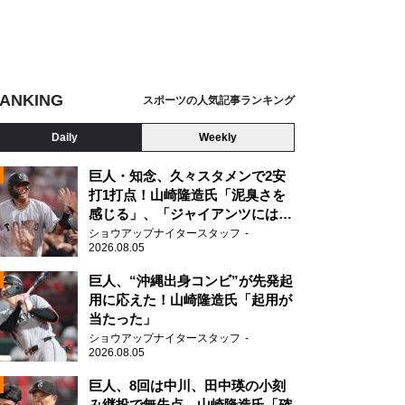
ANKING
スポーツの人気記事ランキング
Daily
Weekly
巨人・知念、久々スタメンで2安
打1打点！山崎隆造氏「泥臭さを
感じる」、「ジャイアンツには少
ないタイプ」
ショウアップナイタースタッフ
2026.08.05
2
巨人、“沖縄出身コンビ”が先発起
用に応えた！山崎隆造氏「起用が
当たった」
2
ショウアップナイタースタッフ
2026.08.05
巨人、8回は中川、田中瑛の小刻
み継投で無失点 山崎隆造氏「確