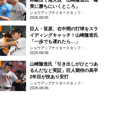
実に勝ちにいくところ」
ショウアップナイタースタッフ
2026.08.05
2
巨人・笹原、右中間の打球をスラ
イディングキャッチ！山崎隆造氏
「一歩でも遅れたら…」
ショウアップナイタースタッフ
2026.08.06
2
山崎隆造氏「引き出しがひとつあ
るんだなと実証」巨人期待の高卒
2年目が技あり安打
2
ショウアップナイタースタッフ
2026.08.06