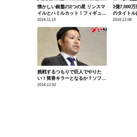
懐かしい銀盤の2つの星 リンスマ
2億7,00
イルとハミルカット！フィギュア
のタイトル
スケート女子 ジャネット・リン
本ハム・大谷
2016.11.15
2016.12.06
＆ドロシー・ハミル スポーツ人
ーツ人間模
間模様
挑戦するつもりで巨人でやりた
い！筒香キラーとなるか？ソフト
バンク・森福允彦投手(30歳) スポ
2016.12.02
ーツ人間模様