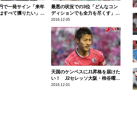
0万円で一発サイン「来年
最悪の状況での3位「どんなコン
はすべて獲りたい」日
ディションでも全力を尽くす」男
翔平投手(22歳)スポ
子マラソン・川内優輝(29歳)スポ
2016.12.05
様
ーツ人間模様
天国のケンペスにJ1昇格を届けた
い！ J2セレッソ大阪・柿谷曜一
朗（26歳） スポーツ人間模様
2016.12.01