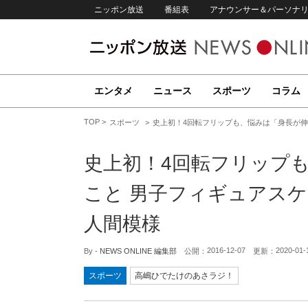
ニッポン放送
番組表
アナウンサー＆パーソナ
エンタメ
ニュース
スポーツ
コラム
TOP
スポーツ
史上初！4回転フリップも、悩みは「身長が伸
史上初！4回転フリップ
こと 男子フィギュアスケ
人間模様
2016-12-07
2020-01-
By -
NEWS ONLINE 編集部
公開：
更新：
スポーツ
高嶋ひでたけのあさラジ！