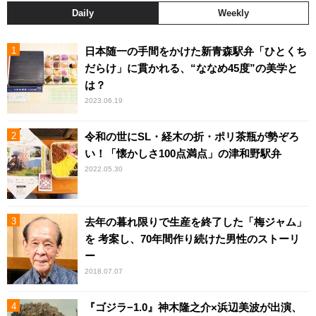
Daily
Weekly
日本随一の手間をかけた新青森駅弁「ひとくち
だらけ」に貫かれる、“ななめ45度”の美学と
は？
2023.06.19
令和の世にSL・経木の折・ポリ茶瓶が勢ぞろ
い！「懐かしさ100点満点」の津和野駅弁
2022.05.30
去年の暮れ限りで生産を終了した「梅ジャム」
を 考案し、70年間作り続けた男性のストーリ
ー
2018.07.07
『ゴジラ−1.0』神木隆之介×浜辺美波が出演、