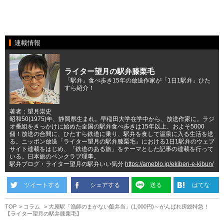
連載情報
ライター望月の駅弁膝栗毛
「駅弁」食べ歩き15年の放送作家が「1日1駅弁」ひた
すら紹介！
著者：望月崇史
昭和50(1975)年、静岡県生まれ。早稲田大学在学中から、放送作家に。ラジ
オ番組をきっかけに始めた全国の駅弁食べ歩きは15年以上、およそ5000
個！放送の合間に、ひたすら鉄道に乗り、駅弁を食して温泉に入る生活を送
る。ニッポン放送「ライター望月の駅弁膝栗毛」における1日1駅弁のウェブ
サイト連載をはじめ、「鉄道のある旅」をテーマとした記事の連載を行って
いる。日本旅のペンクラブ理事。
駅弁ブログ・ライター望月の駅弁いい気分
https://ameblo.jp/ekiben-e-kibun/
ツイートする
シェアする
送る
はてな
TOP
コラム
大原駅「漁師のまかない飯弁当」(1,000円)～がんばれ房総特急！
【ライター望月の駅弁膝栗毛】