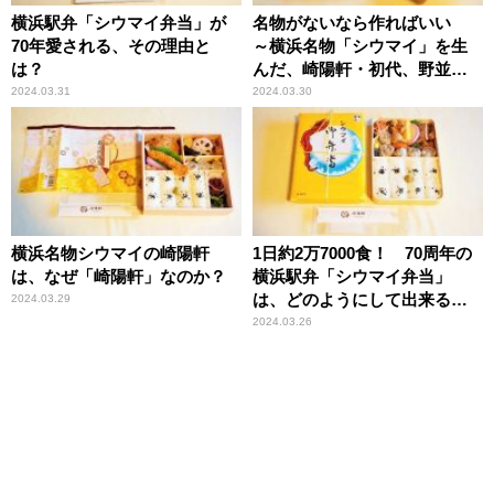
横浜駅弁「シウマイ弁当」が
名物がないなら作ればいい
70年愛される、その理由と
～横浜名物「シウマイ」を生
は？
んだ、崎陽軒・初代、野並茂
吉の精神とは？
2024.03.31
2024.03.30
横浜名物シウマイの崎陽軒
1日約2万7000食！ 70周年の
は、なぜ「崎陽軒」なのか？
横浜駅弁「シウマイ弁当」
は、どのようにして出来るの
2024.03.29
か？
2024.03.26