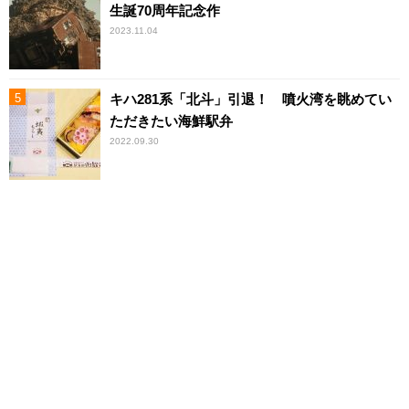
生誕70周年記念作
2023.11.04
キハ281系「北斗」引退！ 噴火湾を眺めてい
ただきたい海鮮駅弁
2022.09.30