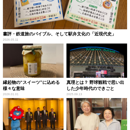
書評・鉄道旅のバイブル、そして駅弁文化の「近現代史」
2026.05.11
縁起物の“スイーツ”に込める
真理とは？ 野球観戦で思い出
様々な意味
した少年時代のできごと
2026.01.01
2025.09.13