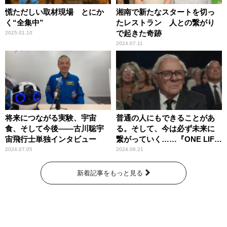
慌ただしい取材現場 とにか
湘南で新たなスタートを切っ
く“全集中”
たレストラン 人との繋がり
で起きた奇跡
2025.01.10
2024.07.11
将来につながる実験、宇宙
普通の人にもできることがあ
食、そして今後――古川聡宇
る。そして、今は必ず未来に
宙飛行士単独インタビュー
繋がっていく……『ONE LIFE
奇跡が繋いだ6000の命』
2024.07.05
2024.06.21
新着記事をもっと見る