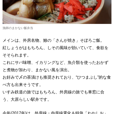
漁師のまかない飯弁当
メインは、外房名物、鯵の「さんが焼き」そぼろご飯。
紅しょうがはもちろん、しその風味が効いていて、食欲を
そそられます。
これにサバ味噌、イカリングなど、魚介類を使ったおかず
と煮物が加わり、まかない風を演出。
お好みで〆の茶漬けも推奨されており、“ひつまぶし”的な食
べ方も出来そうです。
いすみ鉄道の旅ではもちろん、外房線の旅でも車窓に合
う、大原らしい駅弁です。
今年(2017年)は、外房線・内房線電化＆特急「わかしお」