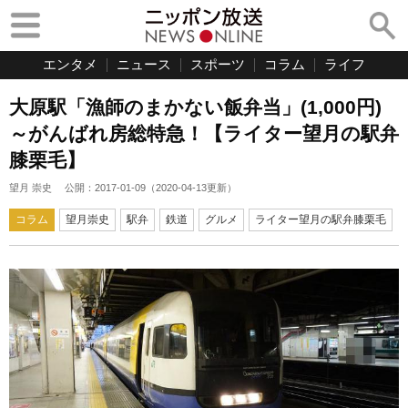
エンタメ
ニュース
スポーツ
コラム
ライフ
大原駅「漁師のまかない飯弁当」(1,000円)
～がんばれ房総特急！【ライター望月の駅弁
膝栗毛】
望月 崇史
公開：
2017-01-09
（
2020-04-13
更新）
コラム
望月崇史
駅弁
鉄道
グルメ
ライター望月の駅弁膝栗毛