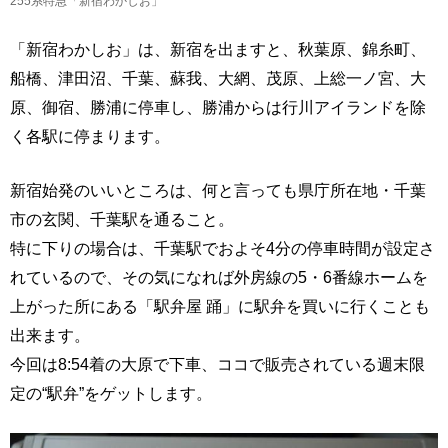
255系特急「新宿わかしお」
「新宿わかしお」は、新宿を出ますと、秋葉原、錦糸町、
船橋、津田沼、千葉、蘇我、大網、茂原、上総一ノ宮、大
原、御宿、勝浦に停車し、勝浦からは行川アイランドを除
く各駅に停まります。
新宿始発のいいところは、何と言っても県庁所在地・千葉
市の玄関、千葉駅を通ること。
特に下りの場合は、千葉駅でおよそ4分の停車時間が設定さ
れているので、その気になれば外房線の5・6番線ホームを
上がった所にある「駅弁屋 踊」に駅弁を買いに行くことも
出来ます。
今回は8:54着の大原で下車、ココで販売されている週末限
定の“駅弁”をゲットします。