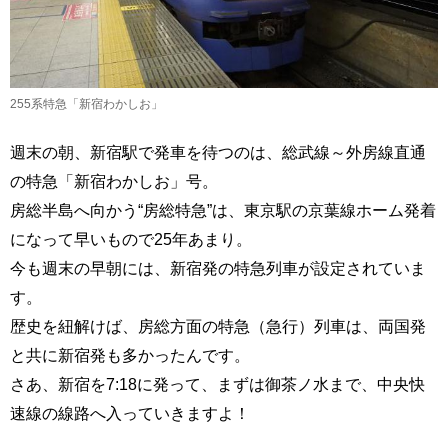
255系特急「新宿わかしお」
週末の朝、新宿駅で発車を待つのは、総武線～外房線直通
の特急「新宿わかしお」号。
房総半島へ向かう“房総特急”は、東京駅の京葉線ホーム発着
になって早いもので25年あまり。
今も週末の早朝には、新宿発の特急列車が設定されていま
す。
歴史を紐解けば、房総方面の特急（急行）列車は、両国発
と共に新宿発も多かったんです。
さあ、新宿を7:18に発って、まずは御茶ノ水まで、中央快
速線の線路へ入っていきますよ！