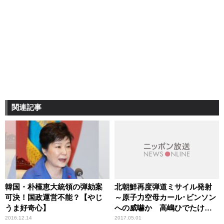
関連記事
韓国・朴槿恵大統領の弾劾案
北朝鮮再度弾道ミサイル発射
可決！国政運営不能？【やじ
～原子力空母カール･ビンソン
うま好奇心】
への威嚇か 高嶋ひでたけの
あさラジ！
2016.12.14
2017.05.01