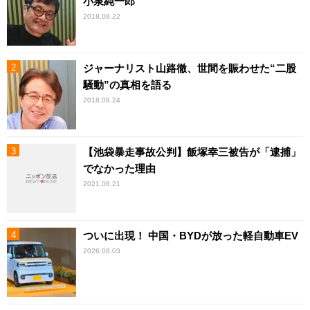
小泉純一郎
2018.08.22
ジャーナリスト山路徹、世間を賑わせた“二股
騒動”の真相を語る
2018.08.24
【池袋暴走事故公判】飯塚幸三被告が「逮捕」
でなかった理由
2021.06.21
ついに出現！ 中国・BYDが放った軽自動車EV
2026.08.03