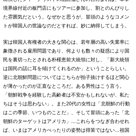
境界線付近の板門店にもツアーに参加し、割とのんびりし
た雰囲気だという。なぜかと思うが、冒頭のようなコメン
トが韓国人の世論なのだとすれば、妙に納得してしまう。
実は韓国人有権者の大きな関心は、若年層の高い失業率に
象徴される雇用問題であり、何よりも数々の疑惑により国
民を裏切ったとされる朴槿恵前大統領に対し、「新大統領
は国民の話に耳を傾けてくれるのか」ということらしい。
逆に北朝鮮問題についてはこちらが拍子抜けするほど関心
が薄かったのが正直なところだ。ある男性はこう言う。
「朝鮮戦争を経験した高齢者は不安かもしれないが、私た
ちはそうは思わない」。また20代の女性は「北朝鮮の行動
はこの季節、いつものことだ」、そして冒頭にあった「北
朝鮮のターゲットはアメリカ」…これらをつなぎ合わせれ
ば、いまはアメリカべったりの姿勢は得策ではない…祖国