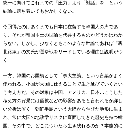
統一に向けてこれまでの「圧力」より「対話」を…という
結論に落ち着いてもおかしくない。
今回得たのはあくまでも日本に在留する韓国人の声であ
り、それが韓国本土の世論を代弁するものかどうかはわか
らない。しかし、少なくともこのような世論であれば「親
北路線」の文氏が選挙戦をリードしている理由は説明がつ
く。
一方、韓国のお国柄として「事大主義」という言葉がよく
使われる。小国が大国に仕えることで生き延びていくとい
う考え方だ。その対象は中国、アメリカ、日本…こうした
考え方の背景には儒教などの影響があると言われるが詳し
い分析は省く。朝鮮半島という大陸から伸びた地形に生ま
れ、常に大国の地政学リスクに直面してきた歴史を持つ韓
国。その中で、どこについたら生き残れるのか？本能的に