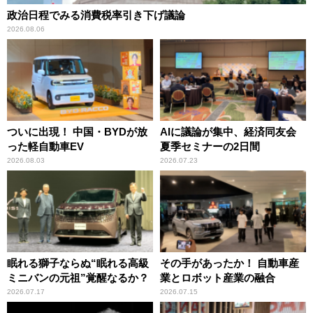
政治日程でみる消費税率引き下げ議論
2026.08.06
ついに出現！ 中国・BYDが放
AIに議論が集中、経済同友会
った軽自動車EV
夏季セミナーの2日間
2026.08.03
2026.07.23
眠れる獅子ならぬ“眠れる高級
その手があったか！ 自動車産
ミニバンの元祖”覚醒なるか？
業とロボット産業の融合
2026.07.17
2026.07.15