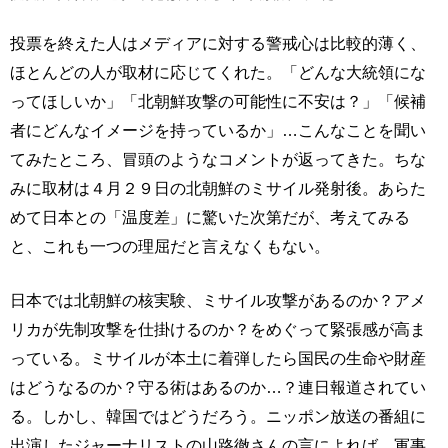
投票を終えた人はメディアに対する警戒心は比較的薄く、
ほとんどの人が取材に応じてくれた。「どんな大統領にな
ってほしいか」「北朝鮮攻撃の可能性に不安は？」「候補
者にどんなイメージを持っているか」…こんなことを聞い
てみたところ、冒頭のようなコメントが返ってきた。ちな
みに取材は４月２９日の北朝鮮のミサイル発射後。あらた
めて日本との「温度差」に驚いた次第だが、考えてみる
と、これも一つの理屈だと言えなくもない。
日本では北朝鮮の核実験、ミサイル攻撃があるのか？アメ
リカが先制攻撃を仕掛けるのか？をめぐって緊張感が高ま
っている。ミサイルが本土に着弾したら国民の生命や財産
はどうなるのか？守る術はあるのか…？連日報道されてい
る。しかし、韓国ではどうだろう。ニッポン放送の番組に
出演したジャーナリストの山路徹さんの言によれば、軍事