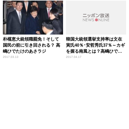
朴槿恵大統領職罷免！そして
韓国大統領選挙支持率は文在
国民の前に引き回される？ 高
寅氏40％･安哲秀氏37％～カギ
嶋ひでたけのあさラジ
を握る南風とは？高嶋ひでた
けのあさラジ
2017.03.13
2017.04.17