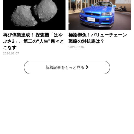
再び偉業達成！ 探査機「はや
極論御免！バリューチェーン
ぶさ2」、第二の“人生”粛々と
戦略の対抗馬は？
こなす
2026.07.02
2026.07.07
新着記事をもっと見る