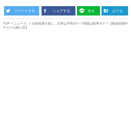
ツイートする
シェアする
送る
はてな
TOP
ニュース
大統領選を前に…日本は平和ボケ？韓国は戦争ボケ？【報道部畑中
デスクの独り言】