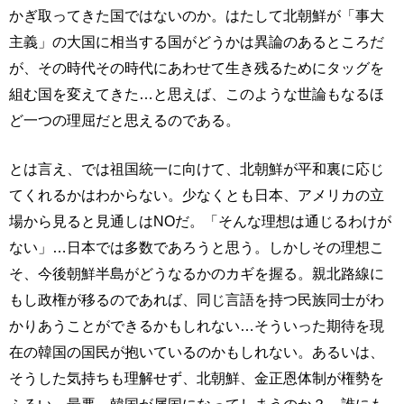
かぎ取ってきた国ではないのか。はたして北朝鮮が「事大
主義」の大国に相当する国がどうかは異論のあるところだ
が、その時代その時代にあわせて生き残るためにタッグを
組む国を変えてきた…と思えば、このような世論もなるほ
ど一つの理屈だと思えるのである。
とは言え、では祖国統一に向けて、北朝鮮が平和裏に応じ
てくれるかはわからない。少なくとも日本、アメリカの立
場から見ると見通しはNOだ。「そんな理想は通じるわけが
ない」…日本では多数であろうと思う。しかしその理想こ
そ、今後朝鮮半島がどうなるかのカギを握る。親北路線に
もし政権が移るのであれば、同じ言語を持つ民族同士がわ
かりあうことができるかもしれない…そういった期待を現
在の韓国の国民が抱いているのかもしれない。あるいは、
そうした気持ちも理解せず、北朝鮮、金正恩体制が権勢を
ふるい、最悪、韓国が属国になってしまうのか？…誰にも