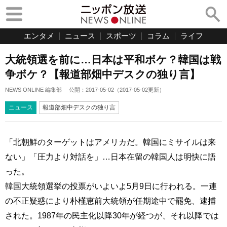
エンタメ
ニュース
スポーツ
コラム
ライフ
大統領選を前に…日本は平和ボケ？韓国は戦
争ボケ？【報道部畑中デスクの独り言】
NEWS ONLINE 編集部
公開：
2017-05-02
（
2017-05-02
更新）
ニュース
報道部畑中デスクの独り言
「北朝鮮のターゲットはアメリカだ。韓国にミサイルは来
ない」「圧力より対話を」…日本在留の韓国人は明快に語
った。
韓国大統領選挙の投票がいよいよ5月9日に行われる。一連
の不正疑惑により朴槿恵前大統領が任期途中で罷免、逮捕
された。1987年の民主化以降30年が経つが、それ以降では