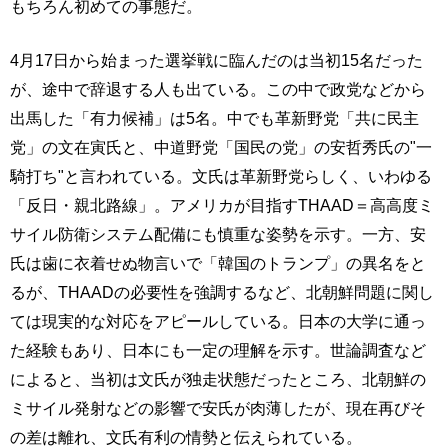
もちろん初めての事態だ。
4月17日から始まった選挙戦に臨んだのは当初15名だった
が、途中で辞退する人も出ている。この中で政党などから
出馬した「有力候補」は5名。中でも革新野党「共に民主
党」の文在寅氏と、中道野党「国民の党」の安哲秀氏の"一
騎打ち"と言われている。文氏は革新野党らしく、いわゆる
「反日・親北路線」。アメリカが目指すTHAAD＝高高度ミ
サイル防衛システム配備にも慎重な姿勢を示す。一方、安
氏は歯に衣着せぬ物言いで「韓国のトランプ」の異名をと
るが、THAADの必要性を強調するなど、北朝鮮問題に関し
ては現実的な対応をアピールしている。日本の大学に通っ
た経験もあり、日本にも一定の理解を示す。世論調査など
によると、当初は文氏が独走状態だったところ、北朝鮮の
ミサイル発射などの影響で安氏が肉薄したが、現在再びそ
の差は離れ、文氏有利の情勢と伝えられている。