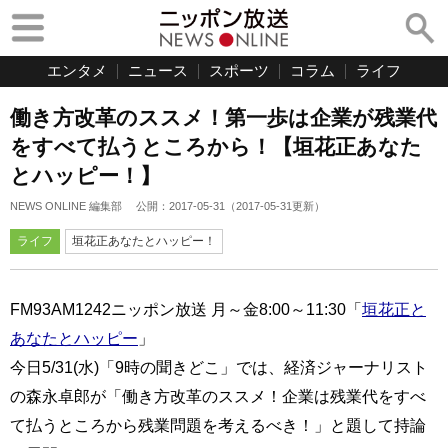
エンタメ
ニュース
スポーツ
コラム
ライフ
働き方改革のススメ！第一歩は企業が残業代
をすべて払うところから！【垣花正あなた
とハッピー！】
NEWS ONLINE 編集部
公開：
2017-05-31
（
2017-05-31
更新）
ライフ
垣花正あなたとハッピー！
FM93AM1242ニッポン放送 月～金8:00～11:30「
垣花正と
あなたとハッピー
」
今日5/31(水)「9時の聞きどこ」では、経済ジャーナリスト
の森永卓郎が「働き方改革のススメ！企業は残業代をすべ
て払うところから残業問題を考えるべき！」と題して持論