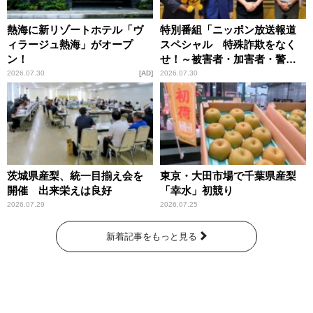
熱海に新リゾートホテル「ヴ
特別番組「ニッポン放送報道
ィラージュ熱海」がオープ
スペシャル 特殊詐欺をなく
ン！
せ！～被害者・加害者・警視
庁が語るトクリュウの実態
2026.07.30
AD
2026.07.30
～」放送
茨城県産梨、統一目揃え会を
東京・大田市場で千葉県産梨
開催 出来栄えは良好
「幸水」初競り
2026.07.29
2026.07.25
新着記事をもっと見る