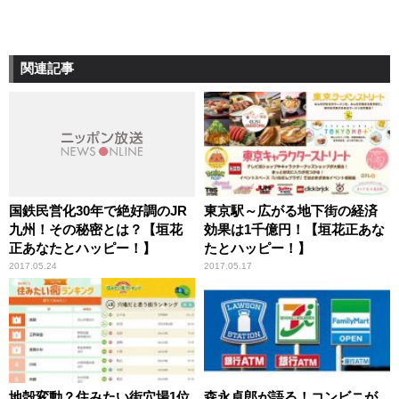
関連記事
国鉄民営化30年で絶好調のJR
東京駅～広がる地下街の経済
九州！その秘密とは？【垣花
効果は1千億円！【垣花正あな
正あなたとハッピー！】
たとハッピー！】
2017.05.24
2017.05.17
地殻変動？住みたい街穴場1位
森永卓郎が語る！コンビニが