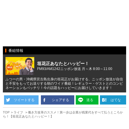
番組情報
垣花正あなたとハッピー！
FM93/AM1242ニッポン放送 月～木 8:00～11:00
ふつーの男・沖縄県宮古島出身の垣花正がお届けする、ニッポン放送が自信
と不安をもってお送りする朝のワイド番組！レギュラー・ゲストとのコンビ
ネーションもバッチリ！今の話題をハッピーにお届けしていきます！
ツイートする
シェアする
送る
はてな
TOP
ライフ
働き方改革のススメ！第一歩は企業が残業代をすべて払うところか
ら！【垣花正あなたとハッピー！】