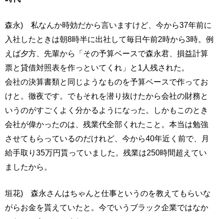
森永) 私なんか時効だから言いますけど、今から37年前に
入社したときは朝8時半に出社して毎日午前2時から3時。例
えば夕方、先輩から「その予算ベースで森永君、損益計算
票と貸借対照表を作っといてくれ」と1人残された。
会社の決算書類と同じようなものを予算ベースで作ってお
けと。徹夜です。でもそれを潜り抜けたから会社の財務と
いうのがすごくよく分かるようになった。しかもこのとき
会社が偉かったのは、残業代全部くれたこと。本当は勉強
させてもらっているのだけれど、今から40年近く前で、月
給手取り35万円貰っていました。残業は250時間超えてい
ましたから。
垣花) 森永さんはちゃんと仕事というのを教えてもらいな
がらお金を貰えていたと。今でいうブラック企業ではなか