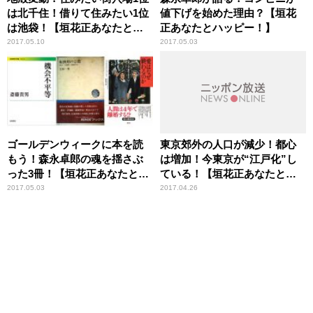
は北千住！借りて住みたい1位
値下げを始めた理由？【垣花
は池袋！【垣花正あなたとハ
正あなたとハッピー！】
ッピー！】
2017.05.10
2017.05.03
ゴールデンウィークに本を読
東京郊外の人口が減少！都心
もう！森永卓郎の魂を揺さぶ
は増加！今東京が“江戸化”し
った3冊！【垣花正あなたとハ
ている！【垣花正あなたとハ
ッピー！】
ッピー！】
2017.05.03
2017.04.26