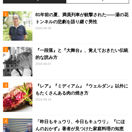
81年前の夏、満員列車が銃撃された――湯の花
トンネルの悲劇を語り継ぐ男性
2026.08.06
『一段落』と『大舞台』、覚えておきたい伝統
的な読み方
2018.08.07
『レア』『ミディアム』『ウェルダン』以外に
もたくさんある肉の焼き方
2018.09.19
「昨日もキュウリ、今日もキュウリ」 『にほ
んのおかず』著者が見つけた家庭料理の知恵