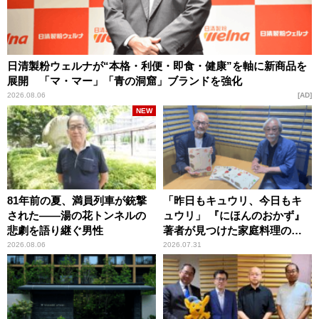
日清製粉ウェルナが“本格・利便・即食・健康”を軸に新商品を
展開 「マ・マー」「青の洞窟」ブランドを強化
2026.08.06
AD
NEW
81年前の夏、満員列車が銃撃
「昨日もキュウリ、今日もキ
された――湯の花トンネルの
ュウリ」 『にほんのおかず』
悲劇を語り継ぐ男性
著者が見つけた家庭料理の知
恵
2026.08.06
2026.07.31