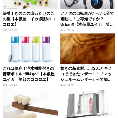
決着！きのこの山vsたけのこ
アナタの自転車がたった1分で
の里【本仮屋ユイカ 笑顔のコ
電動に！ご存知ですか？
コロエ】
UrbanX【本仮屋ユイカ 笑顔
のココロエ】
2017.05.26
2017.05.19
これは便利！浄水機能付きの
驚きの新素材……なんとキノ
携帯ボトル“fill&go”【本仮屋
コでできたレザー！！「マッ
ユイカ 笑顔のココロエ】
シュルームレザー」って知っ
ています？？【本仮屋ユイカ
2017.05.12
2017.05.04
笑顔のココロエ】