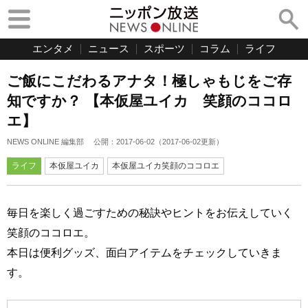
エンタメ
ニュース
スポーツ
コラム
ライフ
ご飯にこだわるアナタ！極しゃもじをご存
知ですか？ 【本仮屋ユイカ 笑顔のココロ
エ】
NEWS ONLINE 編集部
公開：
2017-06-02
（
2017-06-02
更新）
ライフ
本仮屋ユイカ
本仮屋ユイカ笑顔のココロエ
毎日を楽しく過ごすための秘訣やヒントをお伝えしていく
笑顔のココロエ。
本日は便利グッズ、面白アイテムをチェックしていきま
す。