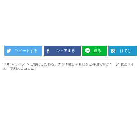
ツイートする
シェアする
送る
はてな
TOP
ライフ
ご飯にこだわるアナタ！極しゃもじをご存知ですか？ 【本仮屋ユイ
カ 笑顔のココロエ】