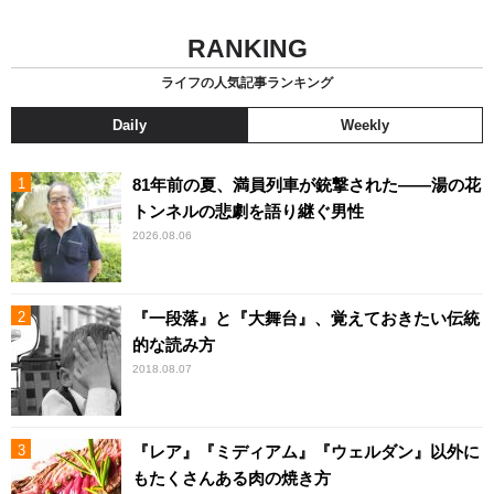
RANKING
ライフの人気記事ランキング
Daily
Weekly
81年前の夏、満員列車が銃撃された――湯の花
トンネルの悲劇を語り継ぐ男性
2026.08.06
『一段落』と『大舞台』、覚えておきたい伝統
的な読み方
2018.08.07
『レア』『ミディアム』『ウェルダン』以外に
もたくさんある肉の焼き方