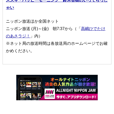
スズキ・ハッピーモーニング 鈴木杏樹のいってらっし
ゃい
ニッポン放送ほか全国ネット
ニッポン放送 (月)～(金) 朝7:37から（「
高嶋ひでたけ
のあさラジ！
」内）
※ネット局の放送時間は各放送局のホームページでお確
かめください。