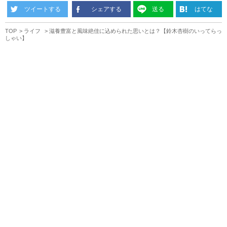
ツイートする
シェアする
送る
はてな
TOP
ライフ
滋養豊富と風味絶佳に込められた思いとは？【鈴木杏樹のいってらっ
しゃい】