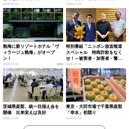
恵
2026.08.06
2026.07.31
熱海に新リゾートホテル「ヴ
特別番組「ニッポン放送報道
ィラージュ熱海」がオープ
スペシャル 特殊詐欺をなく
ン！
せ！～被害者・加害者・警視
庁が語るトクリュウの実態
2026.07.30
AD
2026.07.30
～」放送
茨城県産梨、統一目揃え会を
東京・大田市場で千葉県産梨
開催 出来栄えは良好
「幸水」初競り
2026.07.29
2026.07.25