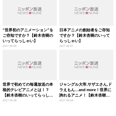
“世界初のアニメーション”を
日本アニメの創始者をご存知
ご存知ですか？【鈴木杏樹の
ですか？【鈴木杏樹のいって
いってらっしゃい】
らっしゃい】
2017.06.06
2017.06.07
世界で初めての毎週放送の本
ジャングル大帝,サザエさん,ド
格的テレビアニメとは！？
ラえもん…and more！世界に
【鈴木杏樹のいってらっしゃ
誇れるアニメ！【鈴木杏樹の
い】
いってらっしゃい】
2017.06.08
2017.06.09