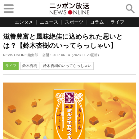
エンタメ
ニュース
スポーツ
コラム
ライフ
滋養豊富と風味絶佳に込められた思いと
は？【鈴木杏樹のいってらっしゃい】
NEWS ONLINE 編集部
公開：
2017-06-14
（
2023-11-20
更新）
ライフ
鈴木杏樹
鈴木杏樹のいってらっしゃい