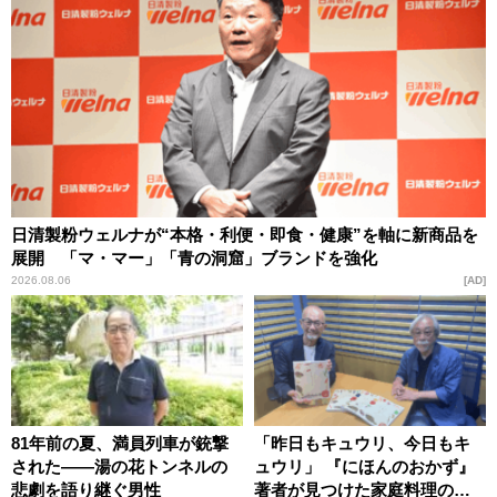
日清製粉ウェルナが“本格・利便・即食・健康”を軸に新商品を
展開 「マ・マー」「青の洞窟」ブランドを強化
2026.08.06
AD
81年前の夏、満員列車が銃撃
「昨日もキュウリ、今日もキ
された――湯の花トンネルの
ュウリ」 『にほんのおかず』
悲劇を語り継ぐ男性
著者が見つけた家庭料理の知