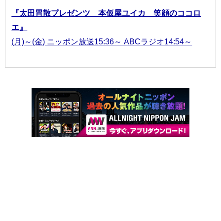
『太田胃散プレゼンツ 本仮屋ユイカ 笑顔のココロ
エ』
(月)～(金) ニッポン放送15:36～ ABCラジオ14:54～