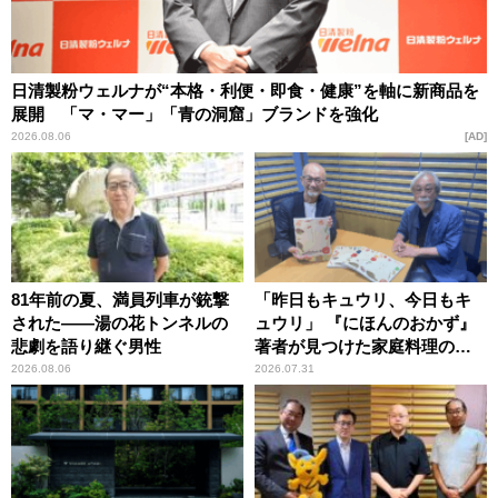
日清製粉ウェルナが“本格・利便・即食・健康”を軸に新商品を
展開 「マ・マー」「青の洞窟」ブランドを強化
2026.08.06
AD
81年前の夏、満員列車が銃撃
「昨日もキュウリ、今日もキ
された――湯の花トンネルの
ュウリ」 『にほんのおかず』
悲劇を語り継ぐ男性
著者が見つけた家庭料理の知
恵
2026.08.06
2026.07.31