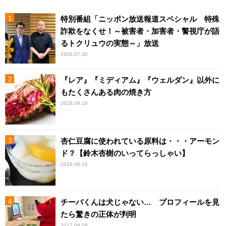
特別番組「ニッポン放送報道スペシャル 特殊
詐欺をなくせ！～被害者・加害者・警視庁が語
るトクリュウの実態～」放送
2026.07.30
『レア』『ミディアム』『ウェルダン』以外に
もたくさんある肉の焼き方
2018.09.19
杏仁豆腐に使われている原料は・・・アーモン
ド？【鈴木杏樹のいってらっしゃい】
2016.06.15
チーバくんは犬じゃない… プロフィールを見
たら驚きの正体が判明
2017.09.09