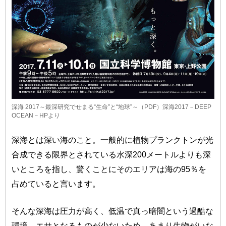
深海 2017～最深研究でせまる“生命”と“地球”～（PDF）
深海2017－DEEP
OCEAN－HPより
深海とは深い海のこと。一般的に植物プランクトンが光
合成できる限界とされている水深200メートルよりも深
いところを指し、驚くことにそのエリアは海の95％を
占めていると言います。
そんな深海は圧力が高く、低温で真っ暗闇という過酷な
環境。エサとなるものが少ないため、あまり生物がいな