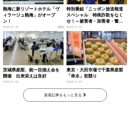
熱海に新リゾートホテル「ヴ
特別番組「ニッポン放送報道
ィラージュ熱海」がオープ
スペシャル 特殊詐欺をなく
ン！
せ！～被害者・加害者・警視
庁が語るトクリュウの実態
2026.07.30
AD
2026.07.30
～」放送
茨城県産梨、統一目揃え会を
東京・大田市場で千葉県産梨
開催 出来栄えは良好
「幸水」初競り
2026.07.29
2026.07.25
新着記事をもっと見る