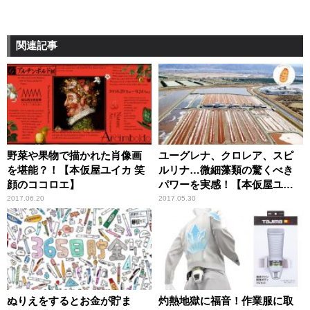
関連記事
野菜や果物で描かれた肖像画
ユーグレナ、クロレア、スピ
を堪能？！【本仮屋ユイカ 笑
ルリナ…微細藻類の驚くべき
顔のココロエ】
パワーを実感！【本仮屋ユイ
カ 笑顔のココロエ】
2017.06.20
2017.05.30
ぬりえをするとお金が貯ま
灼熱地獄に福音！作業服に取