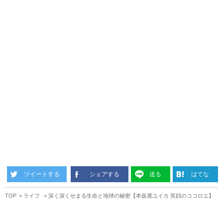
ツイートする
シェアする
送る
はてな
TOP
ライフ
深く深くせまる生命と地球の秘密【本仮屋ユイカ 笑顔のココロエ】