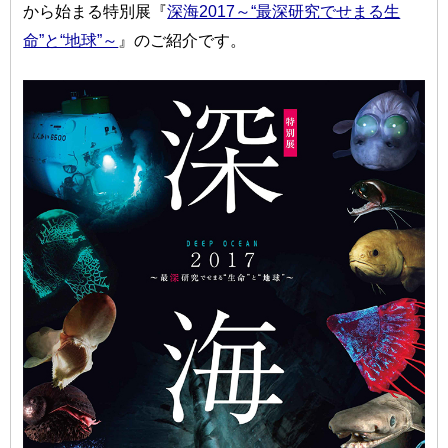
から始まる特別展『
深海2017～“最深研究でせまる生
命”と“地球”～
』のご紹介です。