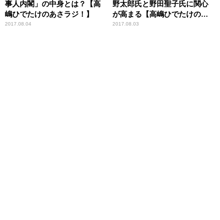
事人内閣」の中身とは？【高
野太郎氏と野田聖子氏に関心
嶋ひでたけのあさラジ！】
が高まる【高嶋ひでたけのあ
さラジ！】
2017.08.04
2017.08.03