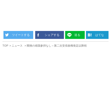
ツイートする
シェアする
送る
はてな
TOP
ニュース
閣僚の靖国参拝なし～第二次安倍政権発足以降初