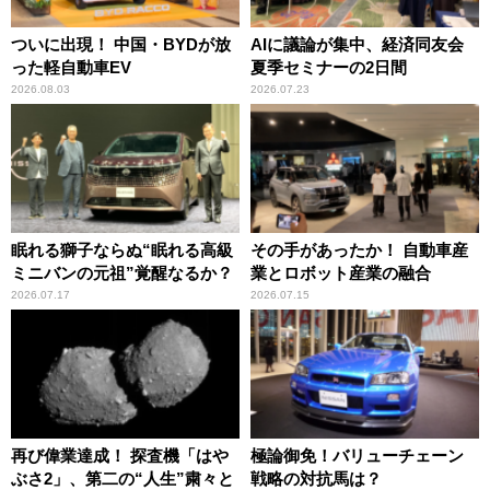
ついに出現！ 中国・BYDが放
AIに議論が集中、経済同友会
った軽自動車EV
夏季セミナーの2日間
2026.08.03
2026.07.23
眠れる獅子ならぬ“眠れる高級
その手があったか！ 自動車産
ミニバンの元祖”覚醒なるか？
業とロボット産業の融合
2026.07.17
2026.07.15
再び偉業達成！ 探査機「はや
極論御免！バリューチェーン
ぶさ2」、第二の“人生”粛々と
戦略の対抗馬は？