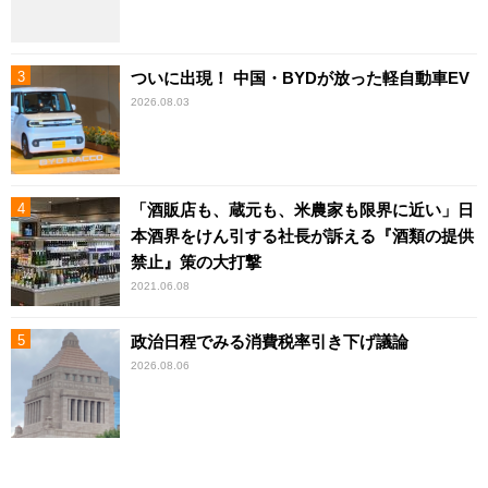
ついに出現！ 中国・BYDが放った軽自動車EV
2026.08.03
「酒販店も、蔵元も、米農家も限界に近い」日
本酒界をけん引する社長が訴える『酒類の提供
禁止』策の大打撃
2021.06.08
政治日程でみる消費税率引き下げ議論
2026.08.06