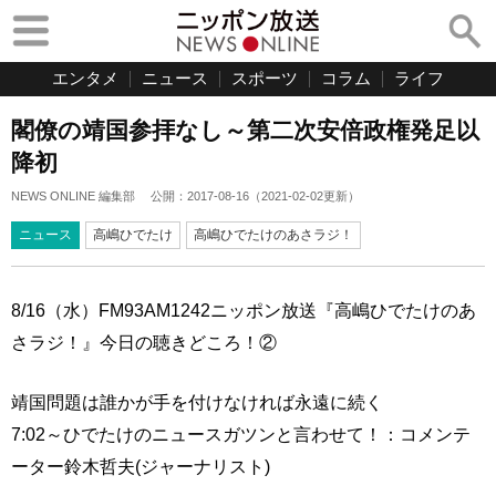
エンタメ
ニュース
スポーツ
コラム
ライフ
閣僚の靖国参拝なし～第二次安倍政権発足以
降初
NEWS ONLINE 編集部
公開：
2017-08-16
（
2021-02-02
更新）
ニュース
高嶋ひでたけ
高嶋ひでたけのあさラジ！
8/16（水）FM93AM1242ニッポン放送『高嶋ひでたけのあ
さラジ！』今日の聴きどころ！②
靖国問題は誰かが手を付けなければ永遠に続く
7:02～ひでたけのニュースガツンと言わせて！：コメンテ
ーター鈴木哲夫(ジャーナリスト)