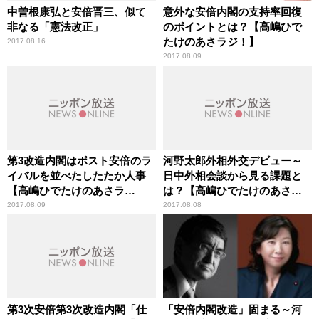
中曽根康弘と安倍晋三、似て
意外な安倍内閣の支持率回復
非なる「憲法改正」
のポイントとは？【高嶋ひで
たけのあさラジ！】
2017.08.16
2017.08.09
第3改造内閣はポスト安倍のラ
河野太郎外相外交デビュー～
イバルを並べたしたたか人事
日中外相会談から見る課題と
【高嶋ひでたけのあさラ
は？【高嶋ひでたけのあさラ
ジ！】
ジ！】
2017.08.09
2017.08.08
第3次安倍第3次改造内閣「仕
「安倍内閣改造」固まる～河