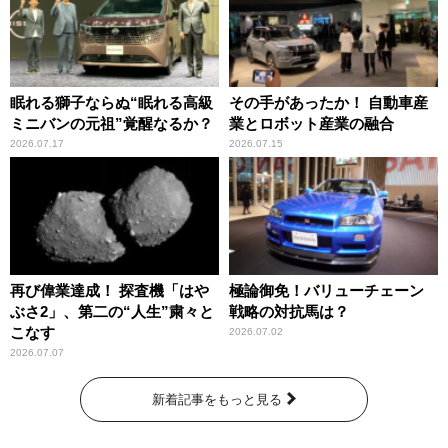
眠れる獅子ならぬ“眠れる高級
その手があったか！ 自動車産
ミニバンの元祖”覚醒なるか？
業とロボット産業の融合
2026.07.17
2026.07.15
再び偉業達成！ 探査機「はや
極論御免！バリューチェーン
ぶさ2」、第二の“人生”粛々と
戦略の対抗馬は？
こなす
2026.07.02
2026.07.07
新着記事をもっと見る