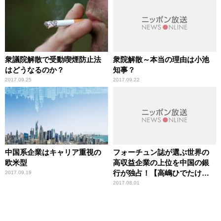
衆議院解散で受動喫煙防止法
衆院解散～本当の理由は小池
はどうなるのか？
知事？
2017.09.25
2017.09.22
中国系企業はキャリア重視の
フォーチュン誌が選ぶ世界の
欧米型
高収益企業の上位を中国の銀
行が独占！【高嶋ひでたけの
2017.09.19
あさラジ！】
2017.08.01