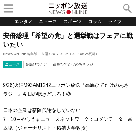
エンタメ
ニュース
スポーツ
コラム
ライフ
安倍総理「希望の党」と選挙戦はフェアに戦
いたい
NEWS ONLINE 編集部
公開：
2017-09-26
（
2017-09-26
更新）
ニュース
高嶋ひでたけ
高嶋ひでたけのあさラジ！
9/26(火)FM93AM1242ニッポン放送『高嶋ひでたけのあさ
ラジ！』今日の聴きどころ！③
日本の企業は新陳代謝をしていない
7：10～やじうまニュースネットワーク：コメンテーター富
坂聰（ジャーナリスト・拓殖大学教授）