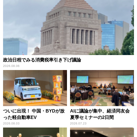
政治日程でみる消費税率引き下げ議論
2026.08.06
ついに出現！ 中国・BYDが放
AIに議論が集中、経済同友会
った軽自動車EV
夏季セミナーの2日間
2026.08.03
2026.07.23