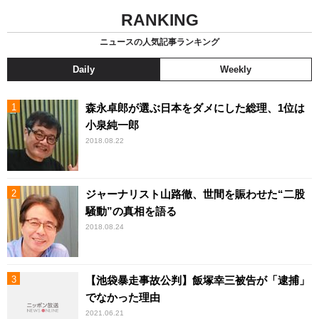
RANKING
ニュースの人気記事ランキング
Daily
Weekly
森永卓郎が選ぶ日本をダメにした総理、1位は
小泉純一郎
2018.08.22
ジャーナリスト山路徹、世間を賑わせた“二股
騒動”の真相を語る
2018.08.24
【池袋暴走事故公判】飯塚幸三被告が「逮捕」
でなかった理由
2021.06.21