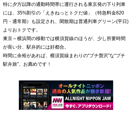
特に夕方以降の通勤時間帯に運行される東京発の下り列車
には、35%割引の「えきねっとトクだ値」（特急料金820
円・通常期）も設定され、閑散期は普通列車グリーン(平日)
よりおトクです。
東京～横浜間の移動では横須賀線のほうが、少し所要時間
が長い分、駅弁的には好都合。
時間に余裕があれば、横須賀線まわりの“プチ贅沢”な“プチ
駅弁旅”、お薦めです！