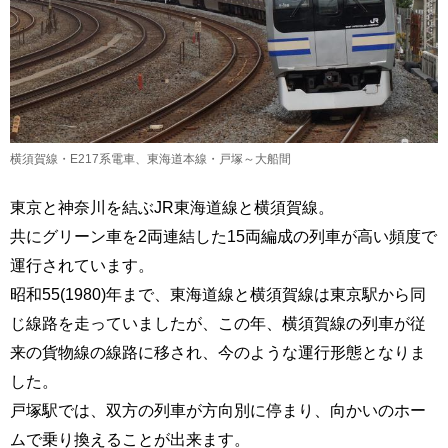
横須賀線・E217系電車、東海道本線・戸塚～大船間
東京と神奈川を結ぶJR東海道線と横須賀線。
共にグリーン車を2両連結した15両編成の列車が高い頻度で
運行されています。
昭和55(1980)年まで、東海道線と横須賀線は東京駅から同
じ線路を走っていましたが、この年、横須賀線の列車が従
来の貨物線の線路に移され、今のような運行形態となりま
した。
戸塚駅では、双方の列車が方向別に停まり、向かいのホー
ムで乗り換えることが出来ます。