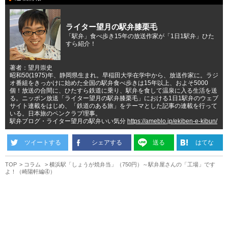
ライター望月の駅弁膝栗毛
「駅弁」食べ歩き15年の放送作家が「1日1駅弁」ひた
すら紹介！
著者：望月崇史
昭和50(1975)年、静岡県生まれ。早稲田大学在学中から、放送作家に。ラジ
オ番組をきっかけに始めた全国の駅弁食べ歩きは15年以上、およそ5000
個！放送の合間に、ひたすら鉄道に乗り、駅弁を食して温泉に入る生活を送
る。ニッポン放送「ライター望月の駅弁膝栗毛」における1日1駅弁のウェブ
サイト連載をはじめ、「鉄道のある旅」をテーマとした記事の連載を行って
いる。日本旅のペンクラブ理事。
駅弁ブログ・ライター望月の駅弁いい気分
https://ameblo.jp/ekiben-e-kibun/
ツイートする
シェアする
送る
はてな
TOP
コラム
横浜駅「しょうが焼弁当」（750円）～駅弁屋さんの「工場」です
よ！（崎陽軒編④）