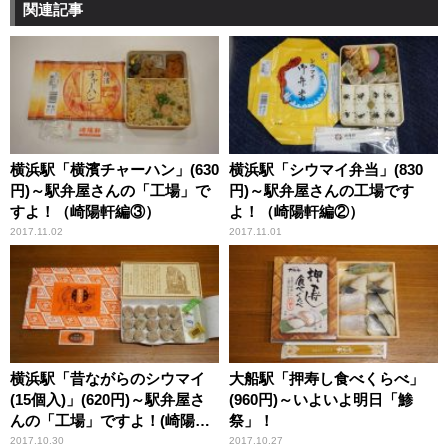
関連記事
横浜駅「横濱チャーハン」(630
横浜駅「シウマイ弁当」(830
円)～駅弁屋さんの「工場」で
円)～駅弁屋さんの工場です
すよ！（崎陽軒編③）
よ！（崎陽軒編②）
2017.11.02
2017.11.01
横浜駅「昔ながらのシウマイ
大船駅「押寿し食べくらべ」
(15個入)」(620円)～駅弁屋さ
(960円)～いよいよ明日「鯵
んの「工場」ですよ！(崎陽軒
祭」！
編①)
2017.10.30
2017.10.27