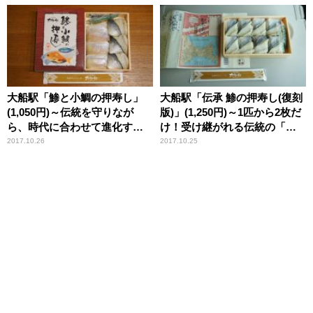
大船駅「鯵と小鯛の押寿し」
大船駅「伝承 鯵の押寿し(復刻
(1,050円)～伝統を守りなが
版)」(1,250円)～1匹から2枚だ
ら、時代に合わせて進化する
け！受け継がれる伝統の「鯵
大船の味！
と味」②
2017.10.26
2017.10.25