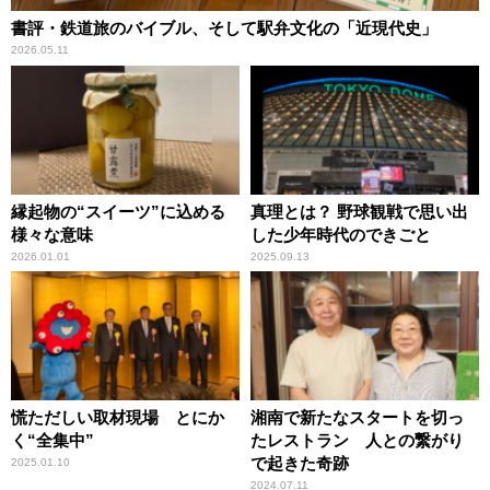
書評・鉄道旅のバイブル、そして駅弁文化の「近現代史」
2026.05.11
縁起物の“スイーツ”に込める
真理とは？ 野球観戦で思い出
様々な意味
した少年時代のできごと
2026.01.01
2025.09.13
慌ただしい取材現場 とにか
湘南で新たなスタートを切っ
く“全集中”
たレストラン 人との繋がり
で起きた奇跡
2025.01.10
2024.07.11