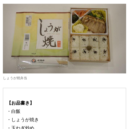
しょうが焼弁当
【お品書き】
・白飯
・しょうが焼き
・玉ねぎ炒め