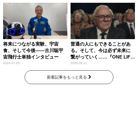
将来につながる実験、宇宙
普通の人にもできることがあ
食、そして今後――古川聡宇
る。そして、今は必ず未来に
宙飛行士単独インタビュー
繋がっていく……『ONE LIFE
奇跡が繋いだ6000の命』
2024.07.05
2024.06.21
新着記事をもっと見る