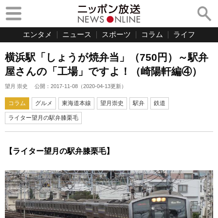
エンタメ
ニュース
スポーツ
コラム
ライフ
横浜駅「しょうが焼弁当」（750円）～駅弁
屋さんの「工場」ですよ！（崎陽軒編④）
望月 崇史
公開：
2017-11-08
（
2020-04-13
更新）
コラム
グルメ
東海道本線
望月崇史
駅弁
鉄道
ライター望月の駅弁膝栗毛
【ライター望月の駅弁膝栗毛】