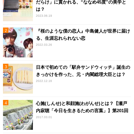
だらけ」に貫かれる、“ななめ45度”の美学と
は？
2023.06.19
『桜のような僕の恋人』中島健人が世界に届け
る、生涯忘れられない恋
2022.03.26
日本で初めての「駅弁サンドウィッチ」誕生の
きっかけを作った、元・内閣総理大臣とは？
2022.12.16
心施(しんせ)と和顔施(わがんせ)とは？【瀬戸
内寂聴「今日を生きるための言葉」】第201回
2017.03.01