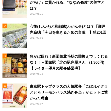
だらけ」に貫かれる、“ななめ45度”の美学と
は？
2023.06.19
心施(しんせ)と和顔施(わがんせ)とは？【瀬戸
内寂聴「今日を生きるための言葉」】第201回
2017.03.01
急がば回れ！新函館北斗駅の乗換えでしくじる
な！！～函館駅「北の駅弁屋さん」(1,300円)
【ライター望月の駅弁膝栗毛】
2016.05.13
東京駅トップクラスの人気駅弁「こぼれイクラ
ととろサーモンハラス焼き弁当」がヒットに繋
がった理由
2023.08.07