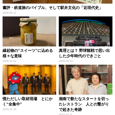
書評・鉄道旅のバイブル、そして駅弁文化の「近現代史」
2026.05.11
縁起物の“スイーツ”に込める
真理とは？ 野球観戦で思い出
様々な意味
した少年時代のできごと
2026.01.01
2025.09.13
慌ただしい取材現場 とにか
湘南で新たなスタートを切っ
く“全集中”
たレストラン 人との繋がり
で起きた奇跡
2025.01.10
2024.07.11