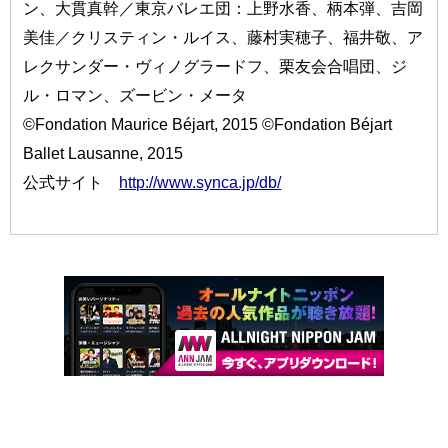
ン、大貫真幹／東京バレエ団：上野水香、柄本弾、吉岡
美佳／クリスティン・ルイス、藤村実穂子、福井敬、ア
レクサンダー・ヴィノグラードフ、栗友会合唱団、ジ
ル・ロマン、ズービン・メータ
©Fondation Maurice Béjart, 2015 ©Fondation Béjart
Ballet Lausanne, 2015
公式サイト
http://www.synca.jp/db/