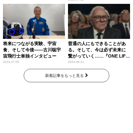
将来につながる実験、宇宙
普通の人にもできることがあ
食、そして今後――古川聡宇
る。そして、今は必ず未来に
宙飛行士単独インタビュー
繋がっていく……『ONE LIFE
奇跡が繋いだ6000の命』
2024.07.05
2024.06.21
新着記事をもっと見る