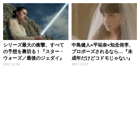
シリーズ最大の衝撃、すべて
中島健人×平祐奈×知念侑李、
の予想を裏切る！『スター・
プロポーズされるなら…『未
ウォーズ／最後のジェダイ』
成年だけどコドモじゃない』
2017.12.19
2017.12.17