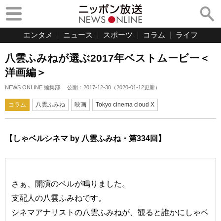
エンタメ
ニュース
スポーツ
コラム
ライフ
八雲ふみねが選ぶ2017年ベストムービー＜
洋画編＞
NEWS ONLINE 編集部
公開：
2017-12-30
（
2020-01-12
更新）
コラム
八雲ふみね
映画
Tokyo cinema cloud X
【しゃベルシネマ by 八雲ふみね・第334回】
さぁ、開演のベルが鳴りました。
支配人の八雲ふみねです。
シネマアナリストの八雲ふみねが、観ると誰かにしゃベ