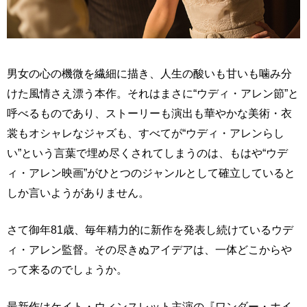
男女の心の機微を繊細に描き、人生の酸いも甘いも噛み分
けた風情さえ漂う本作。それはまさに“ウディ・アレン節”と
呼べるものであり、ストーリーも演出も華やかな美術・衣
裳もオシャレなジャズも、すべてが“ウディ・アレンらし
い”という言葉で埋め尽くされてしまうのは、もはや“ウデ
ィ・アレン映画”がひとつのジャンルとして確立していると
しか言いようがありません。
さて御年81歳、毎年精力的に新作を発表し続けているウデ
ィ・アレン監督。その尽きぬアイデアは、一体どこからや
って来るのでしょうか。
最新作はケイト・ウィンスレット主演の『ワンダー・ホイ