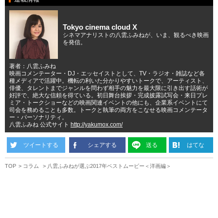
Tokyo cinema cloud X
シネマアナリストの八雲ふみねが、いま、観るべき映画
を発信。
著者：八雲ふみね
映画コメンテーター・DJ・エッセイストとして、TV・ラジオ・雑誌など各
種メディアで活躍中。機転の利いた分かりやすいトークで、アーティスト、
俳優、タレントまでジャンルを問わず相手の魅力を最大限に引き出す話術が
好評で、絶大な信頼を得ている。初日舞台挨拶・完成披露試写会・来日プレ
ミア・トークショーなどの映画関連イベントの他にも、企業系イベントにて
司会を務めることも多数。トークと執筆の両方をこなせる映画コメンテータ
ー・パーソナリティ。
八雲ふみね 公式サイト
http://yakumox.com/
ツイートする
シェアする
送る
はてな
TOP
コラム
八雲ふみねが選ぶ2017年ベストムービー＜洋画編＞