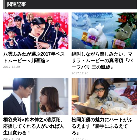
関連記事
八雲ふみねが選ぶ2017年ベス
絶叫しながら楽しみたい、マ
トムービー＜邦画編＞
サラ・ムービーの真骨頂『バ
ーフバリ 王の凱旋』
2017.12.29
2017.12.26
桐谷美玲×鈴木伸之×清原翔、
松岡茉優の魅力にハートがふ
応援してくれる人がいれば人
るえます『勝手にふるえて
生は変わる！
ろ』
2017.12.23
2017.12.22