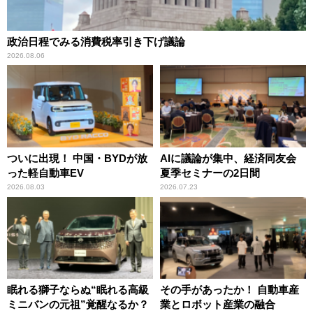
政治日程でみる消費税率引き下げ議論
2026.08.06
ついに出現！ 中国・BYDが放
AIに議論が集中、経済同友会
った軽自動車EV
夏季セミナーの2日間
2026.08.03
2026.07.23
眠れる獅子ならぬ“眠れる高級
その手があったか！ 自動車産
ミニバンの元祖”覚醒なるか？
業とロボット産業の融合