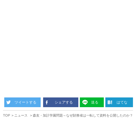
ツイートする
シェアする
送る
はてな
TOP
ニュース
森友・加計学園問題～なぜ財務省は一転して資料を公開したのか？