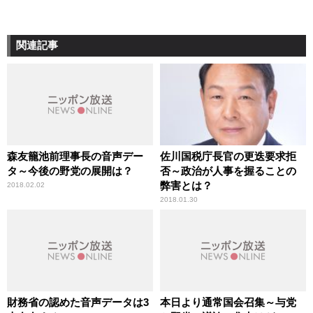
関連記事
森友籠池前理事長の音声デー
佐川国税庁長官の更迭要求拒
タ～今後の野党の展開は？
否～政治が人事を握ることの
弊害とは？
2018.02.02
2018.01.30
財務省の認めた音声データは3
本日より通常国会召集～与党