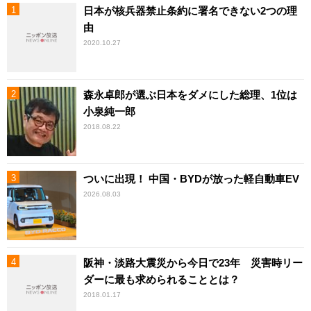
日本が核兵器禁止条約に署名できない2つの理
由
2020.10.27
森永卓郎が選ぶ日本をダメにした総理、1位は
小泉純一郎
2018.08.22
ついに出現！ 中国・BYDが放った軽自動車EV
2026.08.03
阪神・淡路大震災から今日で23年 災害時リー
ダーに最も求められることとは？
2018.01.17