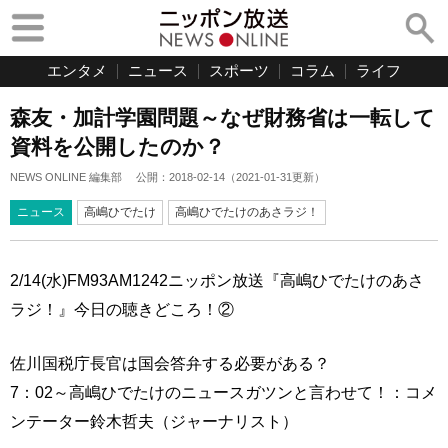
エンタメ
ニュース
スポーツ
コラム
ライフ
森友・加計学園問題～なぜ財務省は一転して
資料を公開したのか？
NEWS ONLINE 編集部
公開：
2018-02-14
（
2021-01-31
更新）
ニュース
高嶋ひでたけ
高嶋ひでたけのあさラジ！
2/14(水)FM93AM1242ニッポン放送『高嶋ひでたけのあさ
ラジ！』今日の聴きどころ！②
佐川国税庁長官は国会答弁する必要がある？
7：02～高嶋ひでたけのニュースガツンと言わせて！：コメ
ンテーター鈴木哲夫（ジャーナリスト）