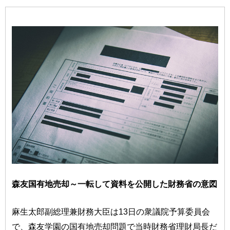
森友国有地売却～一転して資料を公開した財務省の意図
麻生太郎副総理兼財務大臣は13日の衆議院予算委員会
で、森友学園の国有地売却問題で当時財務省理財局長だ