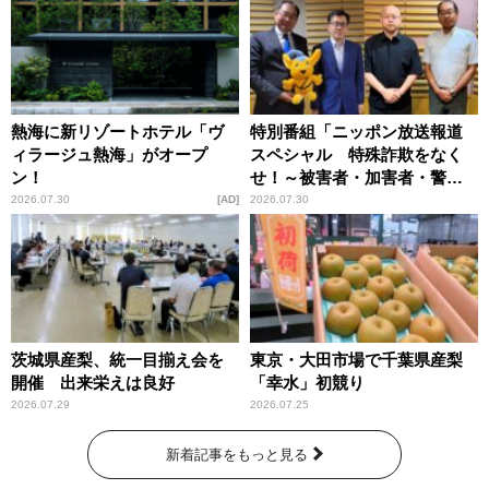
熱海に新リゾートホテル「ヴ
特別番組「ニッポン放送報道
ィラージュ熱海」がオープ
スペシャル 特殊詐欺をなく
ン！
せ！～被害者・加害者・警視
庁が語るトクリュウの実態
2026.07.30
AD
2026.07.30
～」放送
茨城県産梨、統一目揃え会を
東京・大田市場で千葉県産梨
開催 出来栄えは良好
「幸水」初競り
2026.07.29
2026.07.25
新着記事をもっと見る