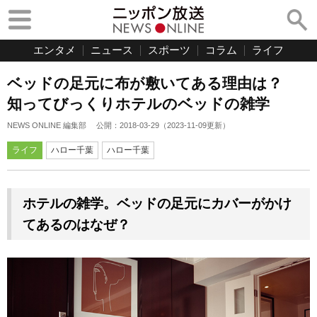
エンタメ
ニュース
スポーツ
コラム
ライフ
ベッドの足元に布が敷いてある理由は？
知ってびっくりホテルのベッドの雑学
NEWS ONLINE 編集部
公開：
2018-03-29
（
2023-11-09
更新）
ライフ
ハロー千葉
ハロー千葉
ホテルの雑学。ベッドの足元にカバーがかけ
てあるのはなぜ？