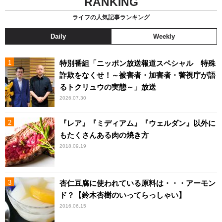
RANKING
ライフの人気記事ランキング
Daily
Weekly
特別番組「ニッポン放送報道スペシャル 特殊
詐欺をなくせ！～被害者・加害者・警視庁が語
るトクリュウの実態～」放送
2026.07.30
『レア』『ミディアム』『ウェルダン』以外に
もたくさんある肉の焼き方
2018.09.19
杏仁豆腐に使われている原料は・・・アーモン
ド？【鈴木杏樹のいってらっしゃい】
2016.06.15