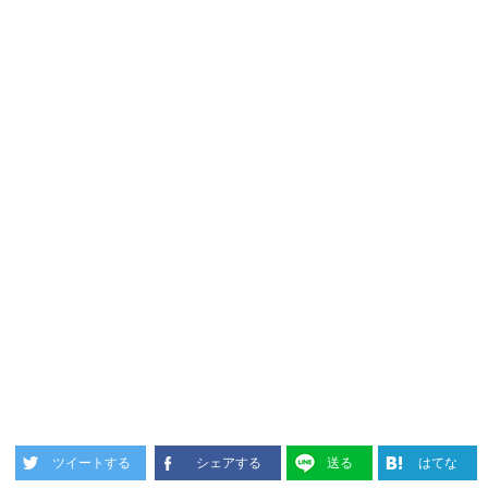
ツイートする
シェアする
送る
はてな