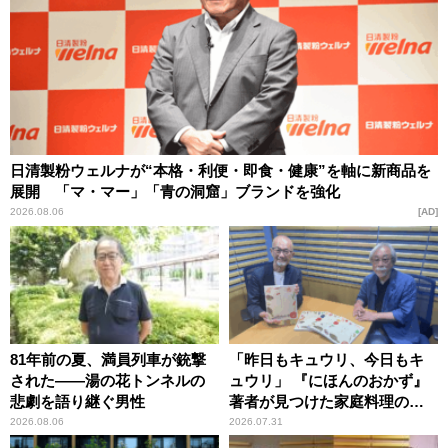
日清製粉ウェルナが“本格・利便・即食・健康”を軸に新商品を
展開 「マ・マー」「青の洞窟」ブランドを強化
2026.08.06
AD
81年前の夏、満員列車が銃撃
「昨日もキュウリ、今日もキ
された――湯の花トンネルの
ュウリ」 『にほんのおかず』
悲劇を語り継ぐ男性
著者が見つけた家庭料理の知
恵
2026.08.06
2026.07.31