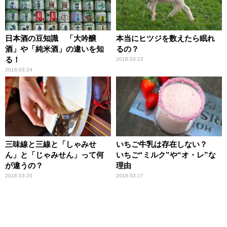
日本酒の豆知識 「大吟醸
本当にヒツジを数えたら眠れ
酒」や「純米酒」の違いを知
るの？
る！
2018.03.23
2018.03.24
三味線と三線と「しゃみせ
いちご牛乳は存在しない？
ん」と「じゃみせん」って何
いちご“ミルク”や“オ・レ”な
が違うの？
理由
2018.03.20
2018.03.17