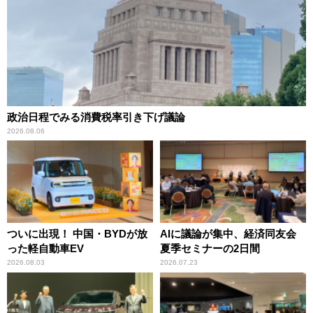
政治日程でみる消費税率引き下げ議論
2026.08.06
ついに出現！ 中国・BYDが放
AIに議論が集中、経済同友会
った軽自動車EV
夏季セミナーの2日間
2026.08.03
2026.07.23