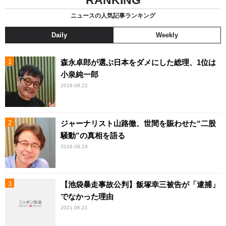
RANKING
ニュースの人気記事ランキング
Daily
Weekly
森永卓郎が選ぶ日本をダメにした総理、1位は
小泉純一郎
2018.08.22
ジャーナリスト山路徹、世間を賑わせた“二股
騒動”の真相を語る
2018.08.24
【池袋暴走事故公判】飯塚幸三被告が「逮捕」
でなかった理由
2021.06.21