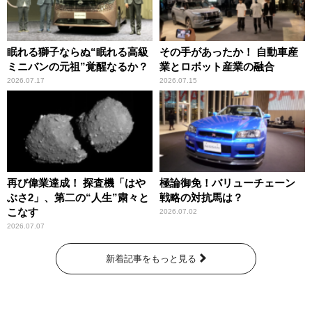
眠れる獅子ならぬ“眠れる高級
その手があったか！ 自動車産
ミニバンの元祖”覚醒なるか？
業とロボット産業の融合
2026.07.17
2026.07.15
再び偉業達成！ 探査機「はや
極論御免！バリューチェーン
ぶさ2」、第二の“人生”粛々と
戦略の対抗馬は？
こなす
2026.07.02
2026.07.07
新着記事をもっと見る