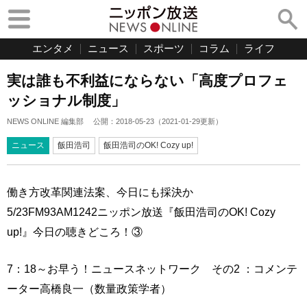
エンタメ
ニュース
スポーツ
コラム
ライフ
実は誰も不利益にならない「高度プロフェ
ッショナル制度」
NEWS ONLINE 編集部
公開：
2018-05-23
（
2021-01-29
更新）
ニュース
飯田浩司
飯田浩司のOK! Cozy up!
働き方改革関連法案、今日にも採決か
5/23FM93AM1242ニッポン放送『飯田浩司のOK! Cozy
up!』今日の聴きどころ！③
7：18～お早う！ニュースネットワーク その2 ：コメンテ
ーター高橋良一（数量政策学者）