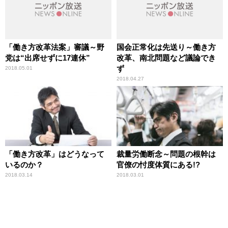
「働き方改革法案」審議～野
国会正常化は先送り～働き方
党は“出席せずに17連休”
改革、南北問題など議論でき
ず
2018.05.01
2018.04.27
「働き方改革」はどうなって
裁量労働断念～問題の根幹は
いるのか？
官僚の忖度体質にある!?
2018.03.14
2018.03.01