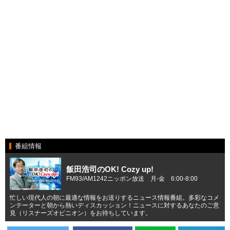
番組情報
飯田浩司のOK! Cozy up!
FM93/AM1242ニッポン放送 月-金 6:00-8:00
忙しい現代人の朝に最適な情報をお送りするニュース情報番組。多彩なコメ
ンテーターと朝から熱いディスカッション！ニュースに対するあなたのご意
見（リスナーズオピニオン）をお待ちしています。