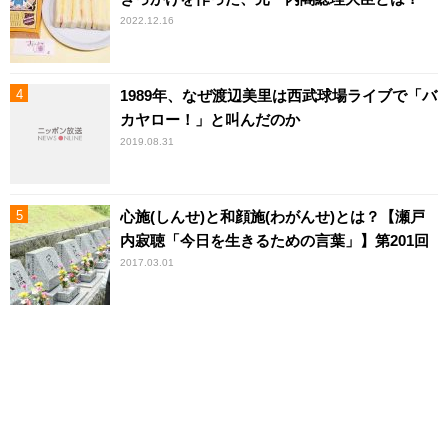
2022.12.16
1989年、なぜ渡辺美里は西武球場ライブで「バ
カヤロー！」と叫んだのか
2019.08.31
心施(しんせ)と和顔施(わがんせ)とは？【瀬戸
内寂聴「今日を生きるための言葉」】第201回
2017.03.01