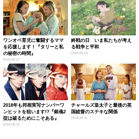
ワンオペ育児に奮闘するママ
終戦の日 いま私たちが考え
を応援します！『タリーと私
る戦争と平和
の秘密の時間』
2018.08.14
2018.08.17
2018年も邦画実写ナンバーワ
チャールズ皇太子と最後の英
ンヒットを狙います!?『銀魂2
国総督のステキな関係
掟は破るためにこそある』
2018.08.11
2018.08.12