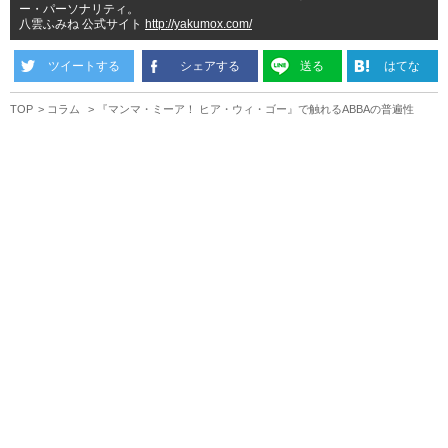
ー・パーソナリティ。
八雲ふみね 公式サイト
http://yakumox.com/
ツイートする
シェアする
送る
はてな
TOP
コラム
『マンマ・ミーア！ ヒア・ウィ・ゴー』で触れるABBAの普遍性