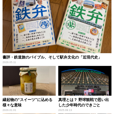
書評・鉄道旅のバイブル、そして駅弁文化の「近現代史」
2026.05.11
縁起物の“スイーツ”に込める
真理とは？ 野球観戦で思い出
様々な意味
した少年時代のできごと
2026.01.01
2025.09.13