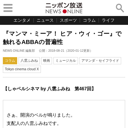
エンタメ
ニュース
スポーツ
コラム
ライフ
『マンマ・ミーア！ ヒア・ウィ・ゴー』で
触れるABBAの普遍性
NEWS ONLINE 編集部
公開：
2018-08-21
（
2020-01-12
更新）
コラム
八雲ふみね
映画
ミュージカル
アマンダ・セイフライド
Tokyo cinema cloud X
【しゃベルシネマ by 八雲ふみね 第467回】
さぁ、開演のベルが鳴りました。
支配人の八雲ふみねです。