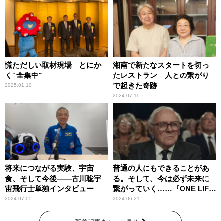
慌ただしい取材現場 とにか
湘南で新たなスタートを切っ
く“全集中”
たレストラン 人との繋がり
で起きた奇跡
2025.01.10
2024.07.11
将来につながる実験、宇宙
普通の人にもできることがあ
食、そして今後――古川聡宇
る。そして、今は必ず未来に
宙飛行士単独インタビュー
繋がっていく……『ONE LIFE
奇跡が繋いだ6000の命』
2024.07.05
2024.06.21