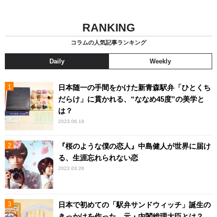
RANKING
コラムの人気記事ランキング
Daily
Weekly
日本随一の手間をかけた新青森駅弁「ひとくち
だらけ」に貫かれる、“ななめ45度”の美学と
は？
2023.06.19
『桜のような僕の恋人』中島健人が世界に届け
る、生涯忘れられない恋
2022.03.26
日本で初めての「駅弁サンドウィッチ」誕生の
きっかけを作った、元・内閣総理大臣とは？