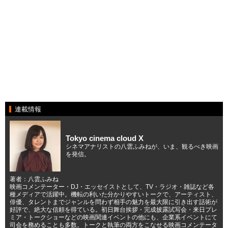
連載情報
Tokyo cinema cloud X
シネマアナリストの八雲ふみねが、いま、観るべき映画
を発信。
著者：八雲ふみね
映画コメンテーター・DJ・エッセイストとして、TV・ラジオ・雑誌など各
種メディアで活躍中。機転の利いた分かりやすいトークで、アーティスト、
俳優、タレントまでジャンルを問わず相手の魅力を最大限に引き出す話術が
好評で、絶大な信頼を得ている。初日舞台挨拶・完成披露試写会・来日プレ
ミア・トークショーなどの映画関連イベントの他にも、企業系イベントにて
司会を務めることも多数。トークと執筆の両方をこなせる映画コメンテータ