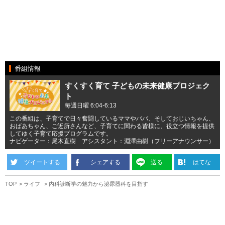
番組情報
すくすく育て 子どもの未来健康プロジェク
ト
毎週日曜 6:04-6:13
この番組は、子育てで日々奮闘しているママやパパ、そしておじいちゃん、
おばあちゃん、ご近所さんなど、子育てに関わる皆様に、役立つ情報を提供
してゆく子育て応援プログラムです。
ナビゲーター：尾木直樹 アシスタント：淵澤由樹（フリーアナウンサー）
ツイートする
シェアする
送る
はてな
TOP
ライフ
内科診断学の魅力から泌尿器科を目指す