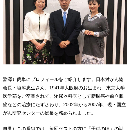
淵澤）簡単にプロフィールをご紹介します。日本対がん協
会長・垣添忠生さん、1941年大阪府のお生まれ。東京大学
医学部をご卒業されて、泌尿器科医として膀胱癌や前立腺
癌などの治療にたずさわり、2002年から2007年、現・国立
がん研究センターの総長を務められました。
自見）この番組では、毎回ゲストの方に「子供の頃」の話