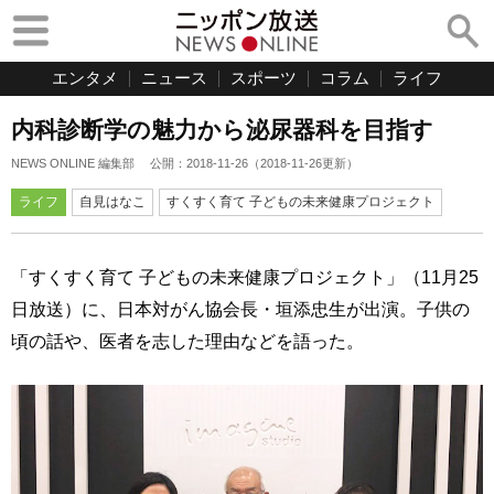
エンタメ
ニュース
スポーツ
コラム
ライフ
内科診断学の魅力から泌尿器科を目指す
NEWS ONLINE 編集部
公開：
2018-11-26
（
2018-11-26
更新）
ライフ
自見はなこ
すくすく育て 子どもの未来健康プロジェクト
「すくすく育て 子どもの未来健康プロジェクト」（11月25
日放送）に、日本対がん協会長・垣添忠生が出演。子供の
頃の話や、医者を志した理由などを語った。