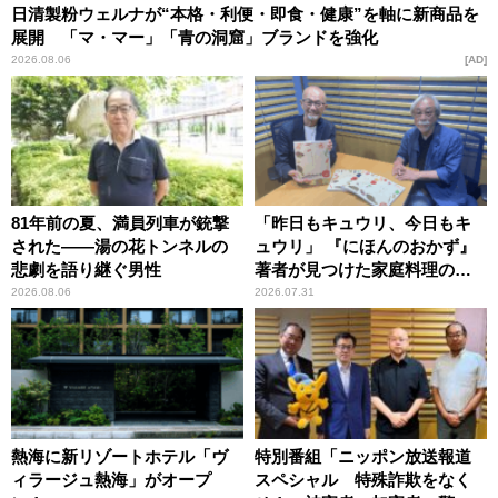
日清製粉ウェルナが“本格・利便・即食・健康”を軸に新商品を
展開 「マ・マー」「青の洞窟」ブランドを強化
2026.08.06
AD
81年前の夏、満員列車が銃撃
「昨日もキュウリ、今日もキ
された――湯の花トンネルの
ュウリ」 『にほんのおかず』
悲劇を語り継ぐ男性
著者が見つけた家庭料理の知
恵
2026.08.06
2026.07.31
熱海に新リゾートホテル「ヴ
特別番組「ニッポン放送報道
ィラージュ熱海」がオープ
スペシャル 特殊詐欺をなく