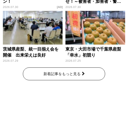
ン！
せ！～被害者・加害者・警視
庁が語るトクリュウの実態
2026.07.30
AD
2026.07.30
～」放送
茨城県産梨、統一目揃え会を
東京・大田市場で千葉県産梨
開催 出来栄えは良好
「幸水」初競り
2026.07.29
2026.07.25
新着記事をもっと見る