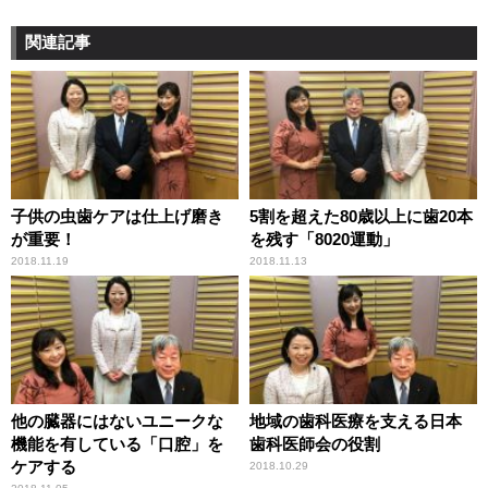
関連記事
子供の虫歯ケアは仕上げ磨き
5割を超えた80歳以上に歯20本
が重要！
を残す「8020運動」
2018.11.19
2018.11.13
他の臓器にはないユニークな
地域の歯科医療を支える日本
機能を有している「口腔」を
歯科医師会の役割
ケアする
2018.10.29