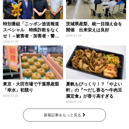
特別番組「ニッポン放送報道
茨城県産梨、統一目揃え会を
スペシャル 特殊詐欺をなく
開催 出来栄えは良好
せ！～被害者・加害者・警視
2026.07.29
庁が語るトクリュウの実態
2026.07.30
～」放送
東京・大田市場で千葉県産梨
夏帆もびっくり！？「やよい
「幸水」初競り
軒」の『〜だし香る〜牛肉豆
腐定食』が香り高すぎる
2026.07.25
2026.07.23
新着記事をもっと見る