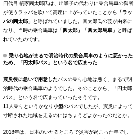
四代目 橘家圓太郎氏は、出囃子の代わりに乗合馬車の御者
が使うラッパを吹いて高座に上がっていたことから
「ラッ
パの圓太郎」
と呼ばれていました。圓太郎氏の芸が由来に
なり、当時の乗合馬車は
「圓太郎」「圓太郎馬車」
と呼ば
れていたのです。
乗り心地がまるで明治時代の乗合馬車のように悪かった
ため、「円太郎バス」という名で広まった
震災後に急いで用意した
バスの乗り心地は悪く、まるで明
治時代の乗合馬車のようでした。そのことから、「円太郎
バス」という名で広まっていったそうです。
11人乗りというかなり
小型
のバスでしたが、震災によって
寸断された地域を走るのにはちょうどよかったのだとか。
2018年は、日本のいたるところで災害が起こった年でし