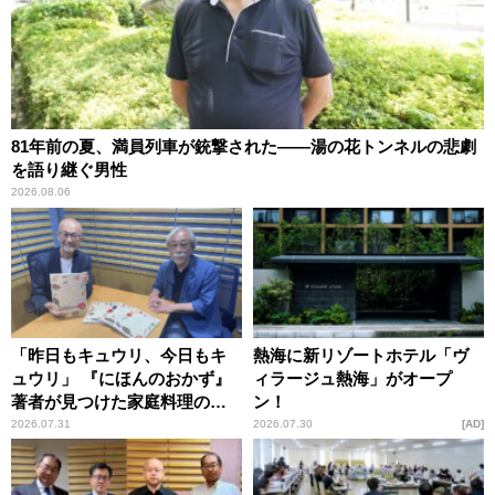
81年前の夏、満員列車が銃撃された――湯の花トンネルの悲劇
を語り継ぐ男性
2026.08.06
「昨日もキュウリ、今日もキ
熱海に新リゾートホテル「ヴ
ュウリ」 『にほんのおかず』
ィラージュ熱海」がオープ
著者が見つけた家庭料理の知
ン！
恵
2026.07.31
2026.07.30
AD