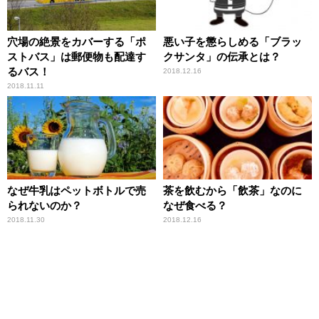
穴場の絶景をカバーする「ポ
悪い子を懲らしめる「ブラッ
ストバス」は郵便物も配達す
クサンタ」の伝承とは？
るバス！
2018.12.16
2018.11.11
なぜ牛乳はペットボトルで売
茶を飲むから「飲茶」なのに
られないのか？
なぜ食べる？
2018.11.30
2018.12.16