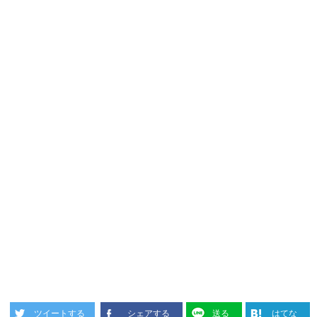
ツイートする
シェアする
送る
はてな