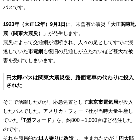
バスです。
1923年（大正12年）9月1日
に、未曾有の震災
「大正関東地
震（関東大震災）」
が発生します。
震災によって交通網が遮断され、人々の足としてすでに浸
透していた
市電網
も復旧の見通しが立たないほど甚大な被
害を受けてしまいます。
円太郎バスは関東大震災後、路面電車の代わりに投入
された
そこで活躍したのが、応急処置として
東京市電気局
が投入
したバスでした。アメリカ・フォード社が当時大量生産し
ていた
「T型フォード」
を、約800～1,000台ほど発注した
のです。
それを簡易的な
11人乗りに改造
し、生まれたのが
「円太郎