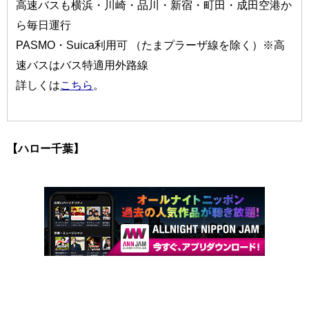
高速バスも横浜・川崎・品川・新宿・町田・成田空港か
ら毎日運行
PASMO・Suica利用可 （たまプラーザ線を除く）※高
速バスはバス特適用外路線
詳しくは
こちら
。
【ハロー千葉】