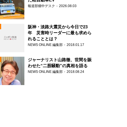
報道部畑中デスク
2026.08.03
阪神・淡路大震災から今日で23
年 災害時リーダーに最も求めら
れることとは？
N
NEWS ONLINE 編集部
2018.01.17
ジャーナリスト山路徹、世間を賑
わせた“二股騒動”の真相を語る
NEWS ONLINE 編集部
2018.08.24
N