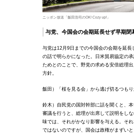
ニッポン放送「飯田浩司のOK! Cozy up!」
与党、今国会の会期延長せず早期閉
与党は12月9日までの今国会の会期を延長
の話で明らかになった。日米貿易協定の承
ためとのことで、野党の求める安倍総理出
方針。
飯田）「桜を見る会」から逃げ切るつもり
鈴木）自民党の国対幹部に話を聞くと、本
審議を行うと、総理が出席して説明をしな
味では、それがかなり影響を与える。それ
ではないのですが、国会は政権がまずいと