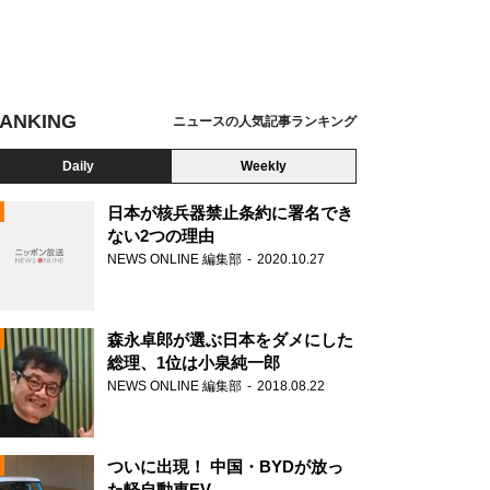
ANKING
ニュースの人気記事ランキング
Daily
Weekly
日本が核兵器禁止条約に署名でき
ない2つの理由
NEWS ONLINE 編集部
2020.10.27
N
森永卓郎が選ぶ日本をダメにした
総理、1位は小泉純一郎
NEWS ONLINE 編集部
2018.08.22
ついに出現！ 中国・BYDが放っ
た軽自動車EV