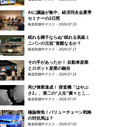
AIに議論が集中、経済同友会夏季
セミナーの2日間
報道部畑中デスク
2026.07.23
眠れる獅子ならぬ“眠れる高級ミ
ニバンの元祖”覚醒なるか？
報道部畑中デスク
2026.07.17
その手があったか！ 自動車産業
とロボット産業の融合
報道部畑中デスク
2026.07.15
再び偉業達成！ 探査機「はやぶ
さ2」、第二の“人生”粛々とこな
す
報道部畑中デスク
2026.07.07
極論御免！バリューチェーン戦略
の対抗馬は？
報道部畑中デスク
2026.07.02