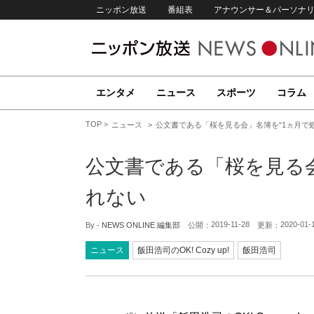
ニッポン放送
番組表
アナウンサー＆パーソナ
エンタメ
ニュース
スポーツ
コラム
TOP
ニュース
公文書である「桜を見る会」名簿を“1ヵ月で
公文書である「桜を見る会
れない
2019-11-28
2020-01-
By -
NEWS ONLINE 編集部
公開：
更新：
ニュース
飯田浩司のOK! Cozy up!
飯田浩司