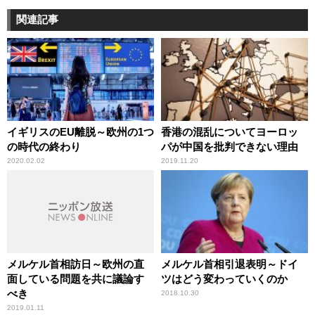
関連記事
イギリスのEU離脱～欧州の1つ
香港の混乱についてヨーロッ
の時代の終わり
パが中国を批判できない理由
2020.02.02
2019.11.20
メルケル首相訪日～欧州の直
メルケル首相引退表明～ドイ
面している問題を共に議論す
ツはどう変わっていくのか
べき
2018.10.30
2019.01.11