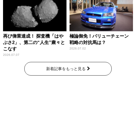
再び偉業達成！ 探査機「はや
極論御免！バリューチェーン
ぶさ2」、第二の“人生”粛々と
戦略の対抗馬は？
こなす
2026.07.02
2026.07.07
新着記事をもっと見る