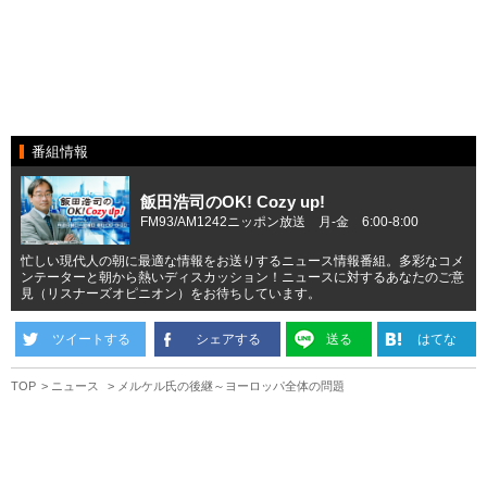
番組情報
飯田浩司のOK! Cozy up!
FM93/AM1242ニッポン放送 月-金 6:00-8:00
忙しい現代人の朝に最適な情報をお送りするニュース情報番組。多彩なコメ
ンテーターと朝から熱いディスカッション！ニュースに対するあなたのご意
見（リスナーズオピニオン）をお待ちしています。
ツイートする
シェアする
送る
はてな
TOP
ニュース
メルケル氏の後継～ヨーロッパ全体の問題