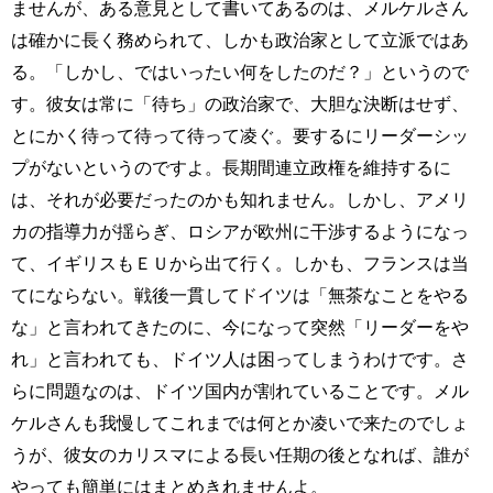
ませんが、ある意見として書いてあるのは、メルケルさん
は確かに長く務められて、しかも政治家として立派ではあ
る。「しかし、ではいったい何をしたのだ？」というので
す。彼女は常に「待ち」の政治家で、大胆な決断はせず、
とにかく待って待って待って凌ぐ。要するにリーダーシッ
プがないというのですよ。長期間連立政権を維持するに
は、それが必要だったのかも知れません。しかし、アメリ
カの指導力が揺らぎ、ロシアが欧州に干渉するようになっ
て、イギリスもＥＵから出て行く。しかも、フランスは当
てにならない。戦後一貫してドイツは「無茶なことをやる
な」と言われてきたのに、今になって突然「リーダーをや
れ」と言われても、ドイツ人は困ってしまうわけです。さ
らに問題なのは、ドイツ国内が割れていることです。メル
ケルさんも我慢してこれまでは何とか凌いで来たのでしょ
うが、彼女のカリスマによる長い任期の後となれば、誰が
やっても簡単にはまとめきれませんよ。