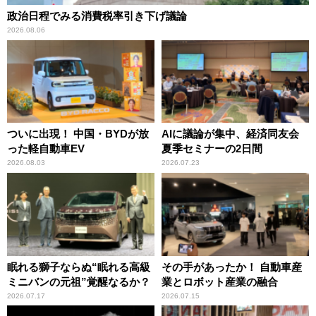
政治日程でみる消費税率引き下げ議論
2026.08.06
ついに出現！ 中国・BYDが放
AIに議論が集中、経済同友会
った軽自動車EV
夏季セミナーの2日間
2026.08.03
2026.07.23
眠れる獅子ならぬ“眠れる高級
その手があったか！ 自動車産
ミニバンの元祖”覚醒なるか？
業とロボット産業の融合
2026.07.17
2026.07.15