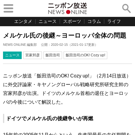
エンタメ
ニュース
スポーツ
コラム
ライフ
メルケル氏の後継～ヨーロッパ全体の問題
NEWS ONLINE 編集部
公開：
2020-02-15
（
2021-01-17
更新）
ニュース
宮家邦彦
飯田浩司
飯田浩司のOK! Cozy up!
ニッポン放送「飯田浩司のOK! Cozy up!」（2月14日放送）
に外交評論家・キヤノングローバル戦略研究所研究主幹の
宮家邦彦が出演。ドイツのメルケル首相の退任とヨーロッ
パの今後について解説した。
ドイツでメルケル氏の後継争いが再燃
15年前の2005年11月からという、先進国最長の在任期間を