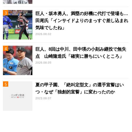
巨人・坂本勇人、満塁の好機に代打で登場も…
田尾氏「インサイドよりのまっすぐ差し込まれ
気味でしたね」
2026.08.02
巨人、8回は中川、田中瑛の小刻み継投で無失
点 山崎隆造氏「確実に勝ちにいくところ」
2026.08.05
夏の甲子園、「絶叫定型文」の選手宣誓はい
つ・なぜ「独創的宣誓」に変わったのか
2023.08.07