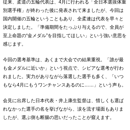
従来、柔道の五輪代表は、4月に行われる「全日本選抜体重
別選手権」が終わった後に発表されて来ましたが、今回は
国内開催の五輪ということもあり、全柔連は代表を早々と
決定しました。「準備期間をたっぷり与えるので、全員が
至上命題の“金メダル”を目指してほしい」という強い意思を
感じます。
今回の選考基準は、あくまで大会での結果重視。「誰が最
も金メダルに近いか」という視点で、シビアな選考が行わ
れました。実力がありながら落選した選手も多く、「いつ
もなら4月にもうワンチャンスあるのに……」という声も。
会見に出席した日本代表・井上康生監督は、惜しくも選ば
れなかった選手の名を挙げながら、涙を流す場面もありま
したが、選ぶ側も断腸の思いだったことが窺えます。