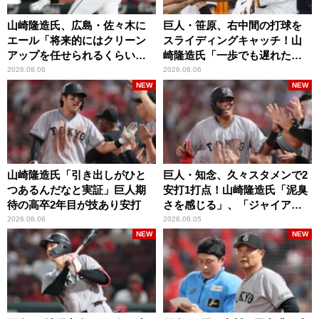
山崎隆造氏、広島・佐々木に
巨人・笹原、右中間の打球を
エール「将来的にはクリーン
スライディングキャッチ！山
アップを任せられるくらいま
崎隆造氏「一歩でも遅れた
では成長して」
ら…」
2026.08.06
2026.08.06
NEW
NEW
山崎隆造氏「引き出しがひと
巨人・知念、久々スタメンで2
つあるんだなと実証」巨人期
安打1打点！山崎隆造氏「泥臭
待の高卒2年目が技あり安打
さを感じる」、「ジャイアン
ツには少ないタイプ」
2026.08.06
2026.08.05
NEW
NEW