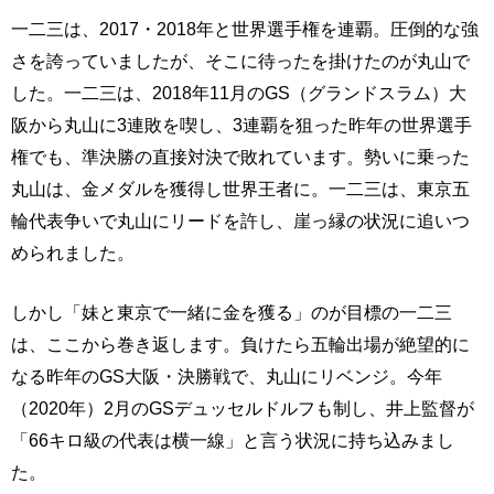
一二三は、2017・2018年と世界選手権を連覇。圧倒的な強
さを誇っていましたが、そこに待ったを掛けたのが丸山で
した。一二三は、2018年11月のGS（グランドスラム）大
阪から丸山に3連敗を喫し、3連覇を狙った昨年の世界選手
権でも、準決勝の直接対決で敗れています。勢いに乗った
丸山は、金メダルを獲得し世界王者に。一二三は、東京五
輪代表争いで丸山にリードを許し、崖っ縁の状況に追いつ
められました。
しかし「妹と東京で一緒に金を獲る」のが目標の一二三
は、ここから巻き返します。負けたら五輪出場が絶望的に
なる昨年のGS大阪・決勝戦で、丸山にリベンジ。今年
（2020年）2月のGSデュッセルドルフも制し、井上監督が
「66キロ級の代表は横一線」と言う状況に持ち込みまし
た。