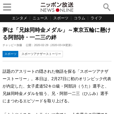
エンタメ
ニュース
スポーツ
コラム
ライフ
夢は「兄妹同時金メダル」～東京五輪に懸け
る阿部詩・一二三の絆
チャッピー加藤
公開：
2020-02-29
（
2020-03-04
更新）
スポーツ
スポーツアナザーストーリー
話題のアスリートの隠された物語を探る「スポーツアナザ
ーストーリー」。本日は、2月27日に初のオリンピック代表
が内定した、女子柔道52キロ級・阿部詩（うた）選手と、
兄妹同時金メダルを狙う、兄・阿部一二三（ひふみ）選手
にまつわるエピソードを取り上げる。