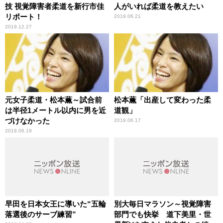
技 視覚障害者柔道を新行市佳
人がいれば柔道を教えたい
リポート！
2019.06.21
2019.12.27
元女子柔道・松本薫～試合前
松本薫「出産して変わった柔
は半径1メートル以内に男を近
道観」
づけなかった
2019.06.17
2019.06.19
早田を日本女王に導いた“五輪
別大毎日マラソン～視覚障害
落選後のサーブ練習”
部門でも快挙 道下美里・世