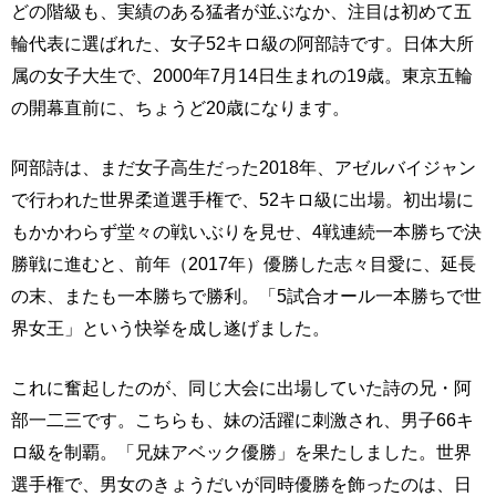
どの階級も、実績のある猛者が並ぶなか、注目は初めて五
輪代表に選ばれた、女子52キロ級の阿部詩です。日体大所
属の女子大生で、2000年7月14日生まれの19歳。東京五輪
の開幕直前に、ちょうど20歳になります。
阿部詩は、まだ女子高生だった2018年、アゼルバイジャン
で行われた世界柔道選手権で、52キロ級に出場。初出場に
もかかわらず堂々の戦いぶりを見せ、4戦連続一本勝ちで決
勝戦に進むと、前年（2017年）優勝した志々目愛に、延長
の末、またも一本勝ちで勝利。「5試合オール一本勝ちで世
界女王」という快挙を成し遂げました。
これに奮起したのが、同じ大会に出場していた詩の兄・阿
部一二三です。こちらも、妹の活躍に刺激され、男子66キ
ロ級を制覇。「兄妹アベック優勝」を果たしました。世界
選手権で、男女のきょうだいが同時優勝を飾ったのは、日