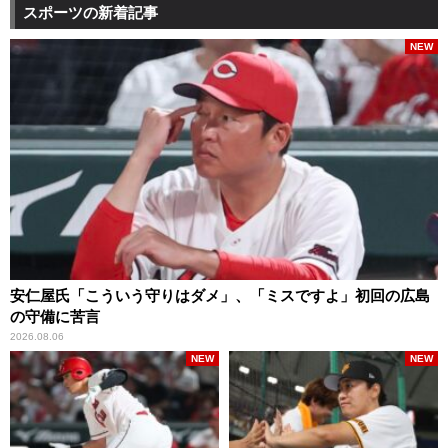
スポーツの新着記事
NEW
安仁屋氏「こういう守りはダメ」、「ミスですよ」初回の広島
の守備に苦言
2026.08.06
NEW
NEW