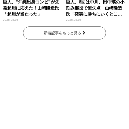
巨人、“沖縄出身コンビ”が先
巨人、8回は中川、田中瑛の小
発起用に応えた！山崎隆造氏
刻み継投で無失点 山崎隆造
「起用が当たった」
氏「確実に勝ちにいくとこ
ろ」
2026.08.05
2026.08.05
新着記事をもっと見る