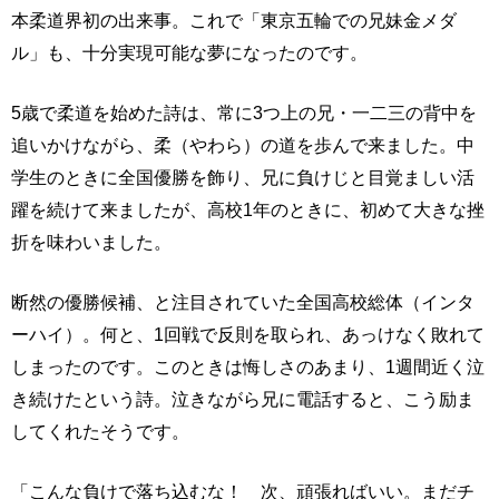
本柔道界初の出来事。これで「東京五輪での兄妹金メダ
ル」も、十分実現可能な夢になったのです。
5歳で柔道を始めた詩は、常に3つ上の兄・一二三の背中を
追いかけながら、柔（やわら）の道を歩んで来ました。中
学生のときに全国優勝を飾り、兄に負けじと目覚ましい活
躍を続けて来ましたが、高校1年のときに、初めて大きな挫
折を味わいました。
断然の優勝候補、と注目されていた全国高校総体（インタ
ーハイ）。何と、1回戦で反則を取られ、あっけなく敗れて
しまったのです。このときは悔しさのあまり、1週間近く泣
き続けたという詩。泣きながら兄に電話すると、こう励ま
してくれたそうです。
「こんな負けで落ち込むな！ 次、頑張ればいい。まだチ