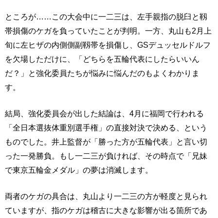
ところが……この大会中に一二三は、左手親指の脱臼と靱
帯損傷のケガを負っていたことが判明。一方、丸山も2月上
旬に左ヒザの内側側副靱帯を損傷し、GSデュッセルドルフ
を欠場しただけに、「どちらを五輪代表にしたらいいん
だ？」と強化委員たちが悩みに悩んだのもよくわかりま
す。
結局、強化委員会が出した結論は、4月に福岡で行われる
「全日本選抜体重別選手権」の直接対決で決める、という
ものでした。井上監督が「勝った方が五輪代表」と言い切
った一発勝負。もし一二三が負ければ、その時点で「兄妹
で東京五輪金メダル」の夢は消滅します。
両者のケガの具合は、丸山より一二三の方が軽度と見られ
ていますが、指のケガは稽古に大きな影響が出る箇所であ