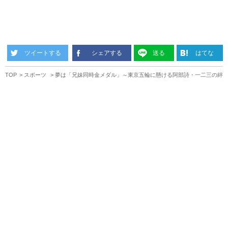
ツイートする
シェアする
送る
はてな
TOP
スポーツ
夢は「兄妹同時金メダル」～東京五輪に懸ける阿部詩・一二三の絆