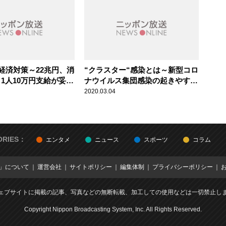
経済対策～22兆円、消
“クラスター“感染とは～新型コロ
1人10万円支給が妥当
ナウイルス集団感染の起きやすい
閉鎖空間
2020.03.04
ORIES：
エンタメ
ニュース
スポーツ
コラム
E」について
運営会社
サイトポリシー
編集体制
プライバシーポリシー
ェブサイトに掲載の記事、写真などの無断転載、加工しての使用などは一切禁止し
Copyright Nippon Broadcasting System, Inc. All Rights Reserved.