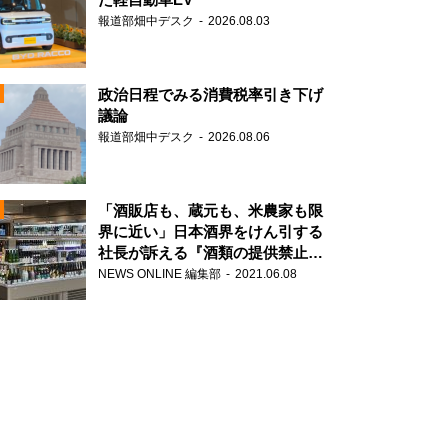
報道部畑中デスク
2026.08.03
政治日程でみる消費税率引き下げ
議論
報道部畑中デスク
2026.08.06
N
「酒販店も、蔵元も、米農家も限
界に近い」日本酒界をけん引する
社長が訴える『酒類の提供禁止』
N
策の大打撃
NEWS ONLINE 編集部
2021.06.08