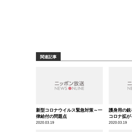
関連記事
新型コロナウイルス緊急対策～一
護身用の銃
律給付の問題点
コロナ拡が
報告
2020.03.19
2020.03.19