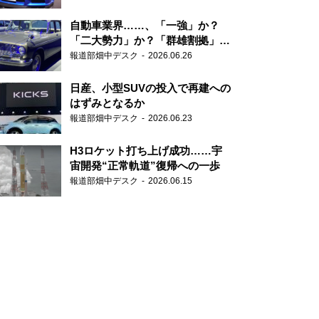
自動車業界……、「一強」か？
「二大勢力」か？「群雄割拠」
か？
報道部畑中デスク
2026.06.26
日産、小型SUVの投入で再建への
はずみとなるか
報道部畑中デスク
2026.06.23
H3ロケット打ち上げ成功……宇
宙開発“正常軌道”復帰への一歩
報道部畑中デスク
2026.06.15