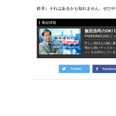
鈴木）それはあるかも知れません。ぜひや
番組情報
飯田浩司のOK! Co
FM93/AM1242ニ
忙しい現代人の朝に最
朝から熱いディスカッ
ン）をお待ちしていま