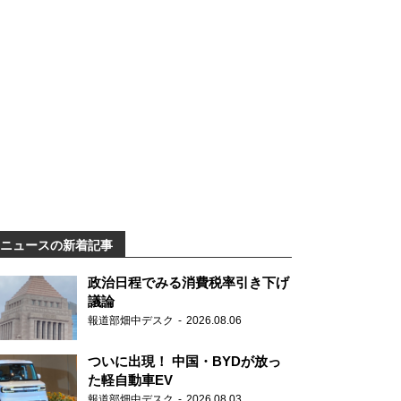
ニュースの新着記事
政治日程でみる消費税率引き下げ
議論
報道部畑中デスク
2026.08.06
ついに出現！ 中国・BYDが放っ
た軽自動車EV
報道部畑中デスク
2026.08.03