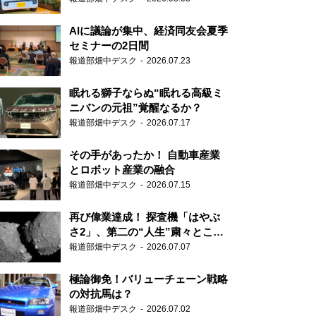
AIに議論が集中、経済同友会夏季
セミナーの2日間
報道部畑中デスク
2026.07.23
眠れる獅子ならぬ“眠れる高級ミ
ニバンの元祖”覚醒なるか？
報道部畑中デスク
2026.07.17
その手があったか！ 自動車産業
とロボット産業の融合
報道部畑中デスク
2026.07.15
再び偉業達成！ 探査機「はやぶ
さ2」、第二の“人生”粛々とこな
す
報道部畑中デスク
2026.07.07
極論御免！バリューチェーン戦略
の対抗馬は？
報道部畑中デスク
2026.07.02