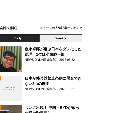
ANKING
ニュースの人気記事ランキング
Daily
Weekly
森永卓郎が選ぶ日本をダメにした
総理、1位は小泉純一郎
NEWS ONLINE 編集部
2018.08.22
N
日本が核兵器禁止条約に署名でき
ない2つの理由
NEWS ONLINE 編集部
2020.10.27
ついに出現！ 中国・BYDが放っ
た軽自動車EV