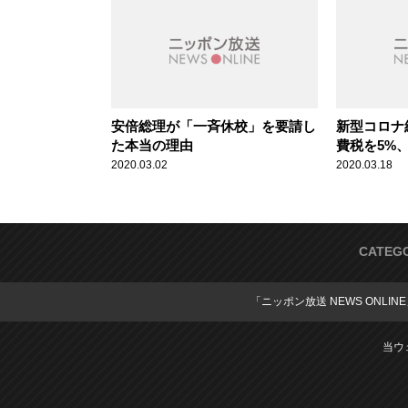
安倍総理が「一斉休校」を要請し
新型コロナ
た本当の理由
費税を5%、
である理由
2020.03.02
2020.03.18
CATEG
「ニッポン放送 NEWS ONLIN
当ウ