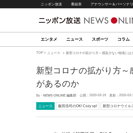
ニッポン放送
番組表
アナウンサー＆パーソナ
エンタメ
ニュース
スポーツ
コラム
TOP
ニュース
新型コロナの拡がり方～感染少ない地域には
新型コロナの拡がり方～
があるのか
2020-03-19
2020-03-
By -
NEWS ONLINE 編集部
公開：
更新：
ニュース
飯田浩司のOK! Cozy up!
新型コロナウイル