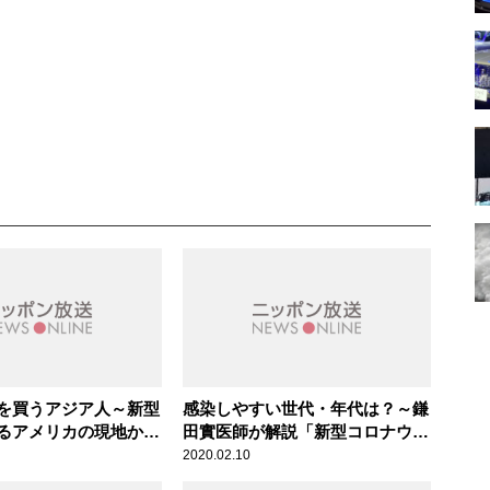
を買うアジア人～新型
感染しやすい世代・年代は？～鎌
るアメリカの現地から
田實医師が解説「新型コロナウイ
ルス対策」
2020.02.10