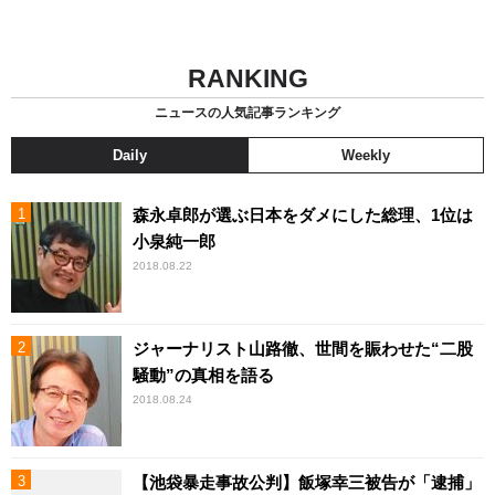
RANKING
ニュースの人気記事ランキング
Daily
Weekly
森永卓郎が選ぶ日本をダメにした総理、1位は
小泉純一郎
2018.08.22
ジャーナリスト山路徹、世間を賑わせた“二股
騒動”の真相を語る
2018.08.24
【池袋暴走事故公判】飯塚幸三被告が「逮捕」