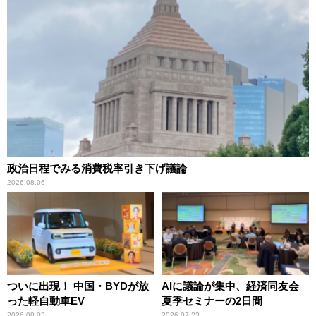
政治日程でみる消費税率引き下げ議論
2026.08.06
ついに出現！ 中国・BYDが放
AIに議論が集中、経済同友会
った軽自動車EV
夏季セミナーの2日間
2026.08.03
2026.07.23