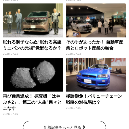
眠れる獅子ならぬ“眠れる高級
その手があったか！ 自動車産
ミニバンの元祖”覚醒なるか？
業とロボット産業の融合
2026.07.17
2026.07.15
再び偉業達成！ 探査機「はや
極論御免！バリューチェーン
ぶさ2」、第二の“人生”粛々と
戦略の対抗馬は？
こなす
2026.07.02
2026.07.07
新着記事をもっと見る