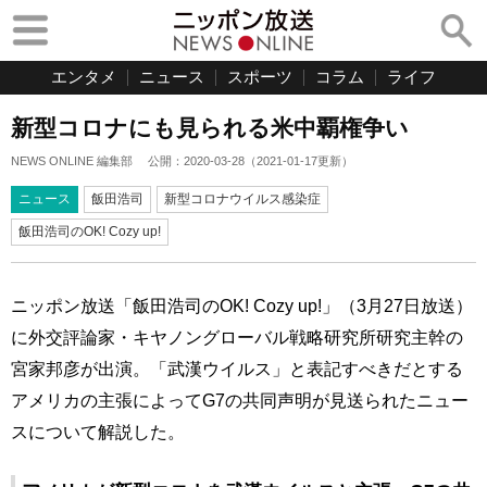
エンタメ
ニュース
スポーツ
コラム
ライフ
新型コロナにも見られる米中覇権争い
NEWS ONLINE 編集部
公開：
2020-03-28
（
2021-01-17
更新）
ニュース
飯田浩司
新型コロナウイルス感染症
飯田浩司のOK! Cozy up!
ニッポン放送「飯田浩司のOK! Cozy up!」（3月27日放送）
に外交評論家・キヤノングローバル戦略研究所研究主幹の
宮家邦彦が出演。「武漢ウイルス」と表記すべきだとする
アメリカの主張によってG7の共同声明が見送られたニュー
スについて解説した。