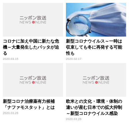
コロナに加え中国に新たな危
新型コロナウイルス～一時は
機～大量発生したバッタが迫
収束しても冬に再発する可能
る
性も
2020.03.15
2020.02.17
新型コロナ治療薬有力候補
欧米との文化・環境・体制の
「ナファモスタット」とは
違いが産む日本での拡大抑制
～新型コロナウイルス感染
2020.03.26
2020.03.26