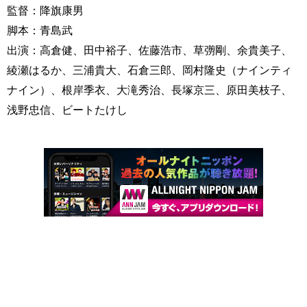
監督：降旗康男
脚本：青島武
出演：高倉健、田中裕子、佐藤浩市、草彅剛、余貴美子、
綾瀬はるか、三浦貴大、石倉三郎、岡村隆史（ナインティ
ナイン）、根岸季衣、大滝秀治、長塚京三、原田美枝子、
浅野忠信、ビートたけし