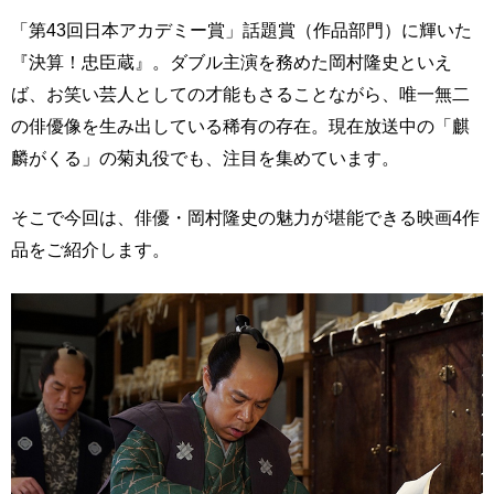
「第43回日本アカデミー賞」話題賞（作品部門）に輝いた
『決算！忠臣蔵』。ダブル主演を務めた岡村隆史といえ
ば、お笑い芸人としての才能もさることながら、唯一無二
の俳優像を生み出している稀有の存在。現在放送中の「麒
麟がくる」の菊丸役でも、注目を集めています。
そこで今回は、俳優・岡村隆史の魅力が堪能できる映画4作
品をご紹介します。