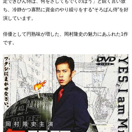
定できひん侍は、何をさしてもでくのぼう」と鋭く言い放
ち、冷静かつ寡黙に資金のやり繰りをする“そろばん侍”を好
演しています。
俳優として円熟味が増した、岡村隆史の魅力にあふれた1作
です。