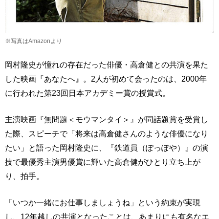
※写真はAmazonより
岡村隆史が憧れの存在だった俳優・高倉健との共演を果た
した映画『あなたへ』。2人が初めて会ったのは、2000年
に行われた第23回日本アカデミー賞の授賞式。
主演映画『無問題＜モウマンタイ＞』が同話題賞を受賞し
た際、スピーチで「将来は高倉健さんのような俳優になり
たい」と語った岡村隆史に、『鉄道員（ぽっぽや）』の演
技で最優秀主演男優賞に輝いた高倉健がひとり立ち上が
り、拍手。
「いつか一緒にお仕事しましょうね」という約束が実現
し、12年越しの共演となったことは、あまりにも有名なエ