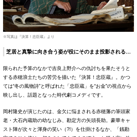
※写真は『決算！忠臣蔵』より
芝居と真摯に向き合う姿が役にそのまま投影される…
限られた予算のなかで吉良上野介への仇討ちを果たそうと
する赤穂浪士たちの苦労を描いた『決算！忠臣蔵』。かつ
ては“冬の風物詩”と呼ばれた「忠臣蔵」を“お金”の視点から
映し出し、話題となった時代劇コメディです。
岡村隆史が演じたのは、金欠に悩まされる赤穂藩の筆頭家
老・大石内蔵助の幼なじみ、勘定方の矢頭長助。豪華キャ
スト陣が次々と渾身の笑い（?!）を仕掛けるなか、「銭勘