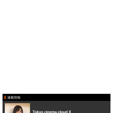
連載情報
Tokyo cinema cloud X