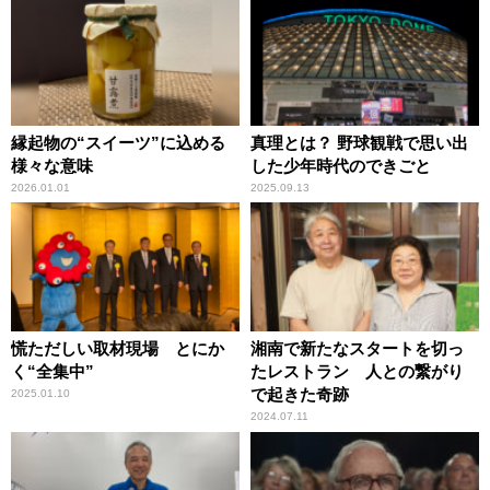
縁起物の“スイーツ”に込める
真理とは？ 野球観戦で思い出
様々な意味
した少年時代のできごと
2026.01.01
2025.09.13
慌ただしい取材現場 とにか
湘南で新たなスタートを切っ
く“全集中”
たレストラン 人との繋がり
で起きた奇跡
2025.01.10
2024.07.11