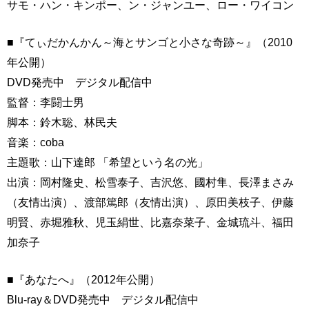
サモ・ハン・キンポー、ン・ジャンユー、ロー・ワイコン
■『てぃだかんかん～海とサンゴと小さな奇跡～』（2010
年公開）
DVD発売中 デジタル配信中
監督：李闘士男
脚本：鈴木聡、林民夫
音楽：coba
主題歌：山下達郎 「希望という名の光」
出演：岡村隆史、松雪泰子、吉沢悠、國村隼、長澤まさみ
（友情出演）、渡部篤郎（友情出演）、原田美枝子、伊藤
明賢、赤堀雅秋、児玉絹世、比嘉奈菜子、金城琉斗、福田
加奈子
■『あなたへ』（2012年公開）
Blu-ray＆DVD発売中 デジタル配信中