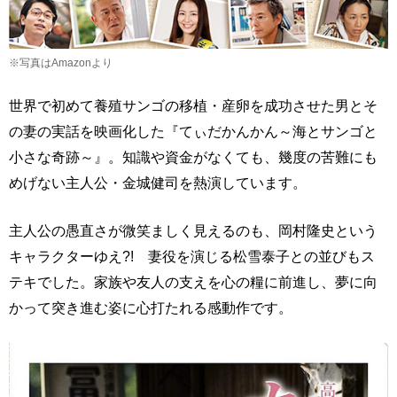
※写真はAmazonより
世界で初めて養殖サンゴの移植・産卵を成功させた男とそ
の妻の実話を映画化した『てぃだかんかん～海とサンゴと
小さな奇跡～』。知識や資金がなくても、幾度の苦難にも
めげない主人公・金城健司を熱演しています。
主人公の愚直さが微笑ましく見えるのも、岡村隆史という
キャラクターゆえ?! 妻役を演じる松雪泰子との並びもス
テキでした。家族や友人の支えを心の糧に前進し、夢に向
かって突き進む姿に心打たれる感動作です。