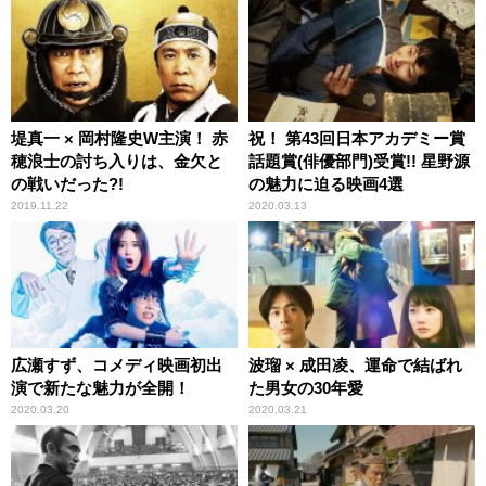
堤真一 × 岡村隆史W主演！ 赤
祝！ 第43回日本アカデミー賞
穂浪士の討ち入りは、金欠と
話題賞(俳優部門)受賞!! 星野源
の戦いだった?!
の魅力に迫る映画4選
2019.11.22
2020.03.13
広瀬すず、コメディ映画初出
波瑠 × 成田凌、運命で結ばれ
演で新たな魅力が全開！
た男女の30年愛
2020.03.20
2020.03.21