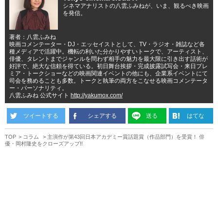
シネマアナリストの八雲ふみねが、いま、観るべき映画
を発信。
著者：八雲ふみね
映画コメンテーター・DJ・エッセイストとして、TV・ラジオ・雑誌など各
種メディアで活躍中。機転の利いた分かりやすいトークで、アーティスト、
俳優、タレントまでジャンルを問わず相手の魅力を最大限に引き出す話術が
好評で、絶大な信頼を得ている。初日舞台挨拶・完成披露試写会・来日プレ
ミア・トークショーなどの映画関連イベントの他にも、企業系イベントにて
司会を務めることも多数。トークと執筆の両方をこなせる映画コメンテータ
ー・パーソナリティ。
八雲ふみね 公式サイト
http://yakumox.com/
ツイートする
シェアする
送る
はてな
TOP
コラム
主演作が第43回日本アカデミー賞話題賞（作品部門）を受賞！ 俳
優・岡村隆史をクローズアップ!!