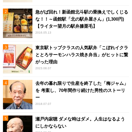
急がば回れ！新函館北斗駅の乗換えでしくじる
な！！～函館駅「北の駅弁屋さん」(1,300円)
【ライター望月の駅弁膝栗毛】
2016.05.13
東京駅トップクラスの人気駅弁「こぼれイクラ
ととろサーモンハラス焼き弁当」がヒットに繋
がった理由
2023.08.07
去年の暮れ限りで生産を終了した「梅ジャム」
を 考案し、70年間作り続けた男性のストーリ
ー
2018.07.07
瀬戸内寂聴 ダメな時はダメ。人生はなるよう
にしかならない