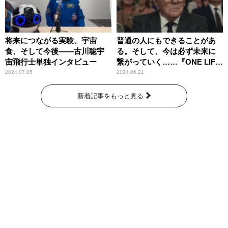
将来につながる実験、宇宙
普通の人にもできることがあ
食、そして今後――古川聡宇
る。そして、今は必ず未来に
宙飛行士単独インタビュー
繋がっていく……『ONE LIFE
奇跡が繋いだ6000の命』
2024.07.05
2024.06.21
新着記事をもっと見る