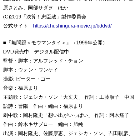
原さとみ、阿部サダヲ ほか
(C)2019「決算！忠臣蔵」製作委員会
公式サイト
https://chushingura-movie.jp/bddvd/
■『無問題＜モウマンタイ＞』（1999年公開）
DVD発売中 デジタル配信中
監督・脚本：アルフレッド・チョン
脚本：ウォン・ワンケイ
撮影: ピーター・ゴー
音楽：福原まり
主題歌：ジェシカ・ソン「大丈夫」 作詞：工藤順子 中国
語詩：曹陽 作曲・編曲：福原まり
劇中歌：岡村隆史「想い出がいっぱい」 作詞：阿木燿子
作曲：鈴木キサブロー 編曲：旭純
出演：岡村隆史、佐藤康恵、ジェシカ・ソン、吉田親彦、