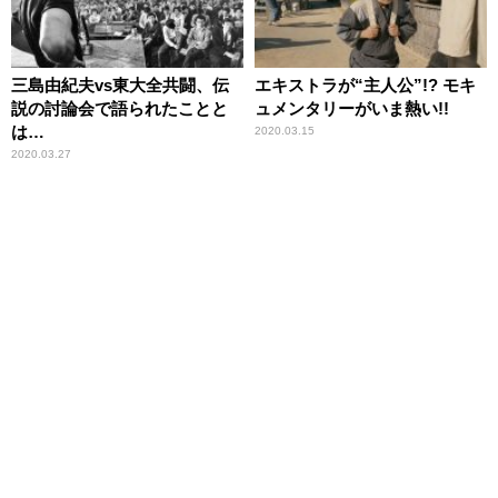
三島由紀夫vs東大全共闘、伝
エキストラが“主人公”!? モキ
説の討論会で語られたことと
ュメンタリーがいま熱い!!
は…
2020.03.15
2020.03.27