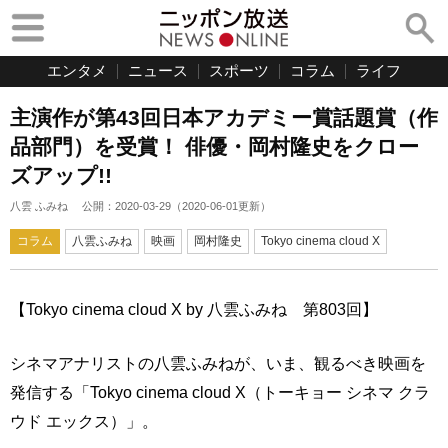
エンタメ
ニュース
スポーツ
コラム
ライフ
主演作が第43回日本アカデミー賞話題賞（作
品部門）を受賞！ 俳優・岡村隆史をクロー
ズアップ!!
八雲 ふみね
公開：
2020-03-29
（
2020-06-01
更新）
コラム
八雲ふみね
映画
岡村隆史
Tokyo cinema cloud X
【Tokyo cinema cloud X by 八雲ふみね 第803回】
シネマアナリストの八雲ふみねが、いま、観るべき映画を
発信する「Tokyo cinema cloud X（トーキョー シネマ クラ
ウド エックス）」。