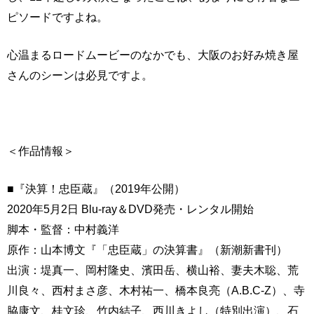
ピソードですよね。
心温まるロードムービーのなかでも、大阪のお好み焼き屋
さんのシーンは必見ですよ。
＜作品情報＞
■『決算！忠臣蔵』（2019年公開）
2020年5月2日 Blu-ray＆DVD発売・レンタル開始
脚本・監督：中村義洋
原作：山本博文『「忠臣蔵」の決算書』（新潮新書刊）
出演：堤真一、岡村隆史、濱田岳、横山裕、妻夫木聡、荒
川良々、西村まさ彦、木村祐一、橋本良亮（A.B.C-Z）、寺
脇康文、桂文珍、竹内結子、西川きよし（特別出演）、石