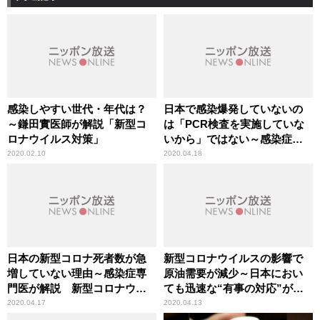
感染しやすい世代・年代は？
日本で感染爆発していないの
～鎌田實医師が解説「新型コ
は「PCR検査を実施していな
ロナウイルス対策」
いから」ではない～感染症専
門医が解説 新型コロナウイ
2020.02.10
2020.04.18
ルス
日本の新型コロナ死者数が急
新型コロナウイルスの影響で
増していない理由～感染症専
原油需要が減少～日本におい
門医が解説 新型コロナウイ
ても迅速な“有事の対応”が必
ルス
要
2020.04.17
2020.04.13