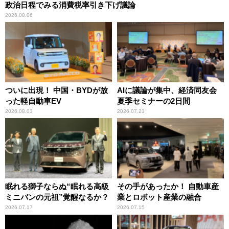
政治日程でみる消費税率引き下げ議論
2026.08.06
ついに出現！ 中国・BYDが放
AIに議論が集中、経済同友会
った軽自動車EV
夏季セミナーの2日間
2026.08.03
2026.07.23
眠れる獅子ならぬ“眠れる高級
その手があったか！ 自動車産
ミニバンの元祖”覚醒なるか？
業とロボット産業の融合
2026.07.17
2026.07.15