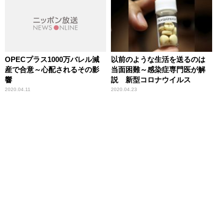
OPECプラス1000万バレル減
以前のような生活を送るのは
産で合意～心配されるその影
当面困難～感染症専門医が解
響
説 新型コロナウイルス
2020.04.11
2020.04.23