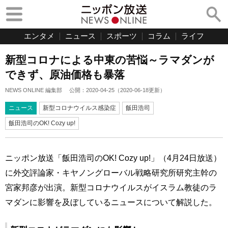
エンタメ
ニュース
スポーツ
コラム
ライフ
新型コロナによる中東の苦悩～ラマダンが
できず、原油価格も暴落
NEWS ONLINE 編集部
公開：
2020-04-25
（
2020-06-18
更新）
ニュース
新型コロナウイルス感染症
飯田浩司
飯田浩司のOK! Cozy up!
ニッポン放送「飯田浩司のOK! Cozy up!」（4月24日放送）
に外交評論家・キヤノングローバル戦略研究所研究主幹の
宮家邦彦が出演。新型コロナウイルスがイスラム教徒のラ
マダンに影響を及ぼしているニュースについて解説した。