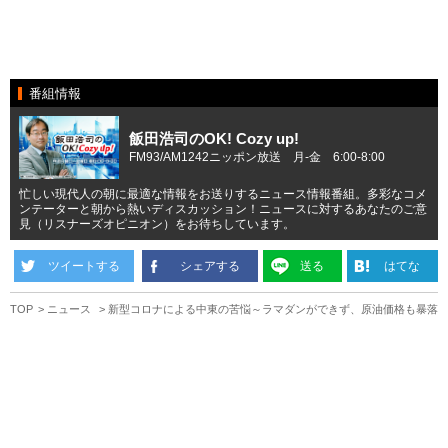
番組情報
飯田浩司のOK! Cozy up!
FM93/AM1242ニッポン放送 月-金 6:00-8:00
忙しい現代人の朝に最適な情報をお送りするニュース情報番組。多彩なコメ
ンテーターと朝から熱いディスカッション！ニュースに対するあなたのご意
見（リスナーズオピニオン）をお待ちしています。
ツイートする
シェアする
送る
はてな
TOP
ニュース
新型コロナによる中東の苦悩～ラマダンができず、原油価格も暴落