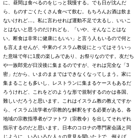
に、昼間は食べるのをじっと我慢する。でも日が沈んだ
ら、ものすごくたくさん食べて飲む。もちろんお酒は飲ま
ないけれど…。私に言わせれば運動不足で太るし、いいこ
とはないと思うのだけれども、「いや、そんなことはな
い。断食は非常に健康にもいい」と言う人もいるので何と
も言えませんが、中東のイスラム教徒にとってはそういっ
た意味で年に1度の楽しみであり、お祭りなのです。友だち
や一族郎党が日没後に集まるのですが、それは完全な「3
密」だから、いまのままではできなくなってしまう。家に
集まることも多いし、レストランに集まるケースもあるだ
ろうけれど、これをどのような形で規制するのかは各国、
難しいだろうと思います。これはイスラム教の教えですか
ら、イスラム法学者が宗教的な解釈をする必要がある。各
地域の宗教指導者がファトワ（宗教令）を出してそれぞれ
指示するのだと思います。日本のコロナの専門家会議と同
じように、いろいろな人々の意見を聞いた上で、例えば