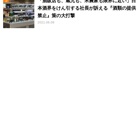
「酒販店も、蔵元も、米農家も限界に近い」日
本酒界をけん引する社長が訴える『酒類の提供
禁止』策の大打撃
2021.06.08