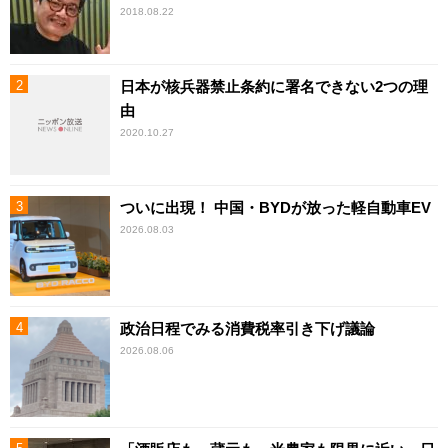
2018.08.22
日本が核兵器禁止条約に署名できない2つの理
由
2020.10.27
ついに出現！ 中国・BYDが放った軽自動車EV
2026.08.03
政治日程でみる消費税率引き下げ議論
2026.08.06