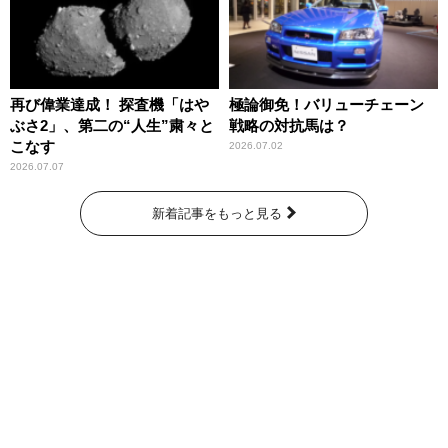
再び偉業達成！ 探査機「はや
極論御免！バリューチェーン
ぶさ2」、第二の“人生”粛々と
戦略の対抗馬は？
こなす
2026.07.02
2026.07.07
新着記事をもっと見る