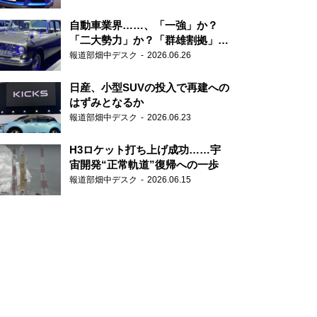
自動車業界……、「一強」か？
「二大勢力」か？「群雄割拠」
か？
報道部畑中デスク
2026.06.26
日産、小型SUVの投入で再建への
はずみとなるか
報道部畑中デスク
2026.06.23
H3ロケット打ち上げ成功……宇
宙開発“正常軌道”復帰への一歩
報道部畑中デスク
2026.06.15