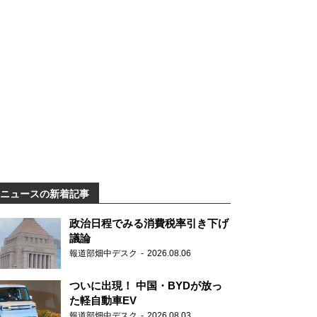
ニュースの新着記事
政治日程でみる消費税率引き下げ
議論
報道部畑中デスク
2026.08.06
ついに出現！ 中国・BYDが放っ
た軽自動車EV
報道部畑中デスク
2026.08.03