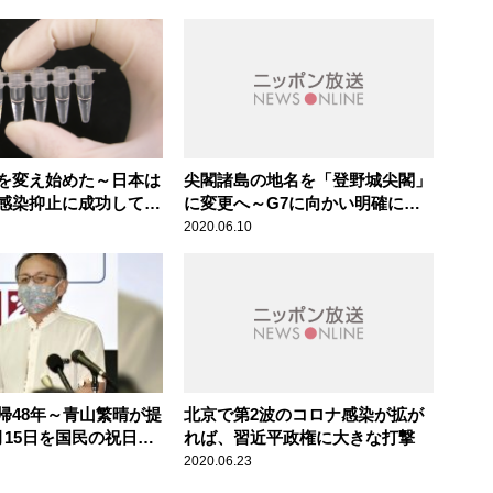
を変え始めた～日本は
尖閣諸島の地名を「登野城尖閣」
感染抑止に成功してい
に変更へ～G7に向かい明確にな
る中国へのスタンス
2020.06.10
帰48年～青山繁晴が提
北京で第2波のコロナ感染が拡が
月15日を国民の祝日
れば、習近平政権に大きな打撃
2020.06.23