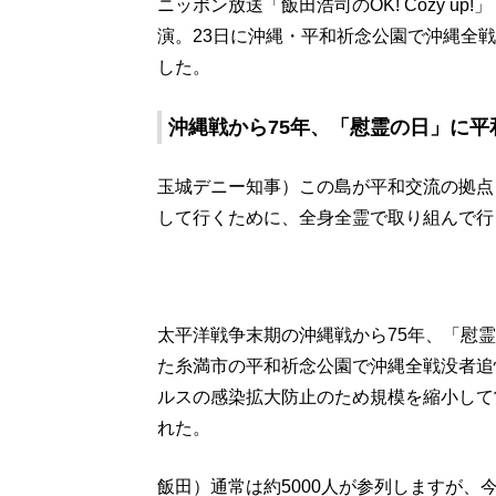
ニッポン放送「飯田浩司のOK! Cozy u
演。23日に沖縄・平和祈念公園で沖縄全
した。
沖縄戦から75年、「慰霊の日」に
玉城デニー知事）この島が平和交流の拠点
して行くために、全身全霊で取り組んで行
太平洋戦争末期の沖縄戦から75年、「慰
た糸満市の平和祈念公園で沖縄全戦没者追
ルスの感染拡大防止のため規模を縮小して
れた。
飯田）通常は約5000人が参列しますが、