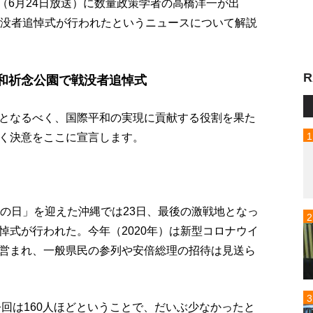
p!」（6月24日放送）に数量政策学者の高橋洋一が出
戦没者追悼式が行われたというニュースについて解説
R
平和祈念公園で戦没者追悼式
となるべく、国際平和の実現に貢献する役割を果た
く決意をここに宣言します。
霊の日」を迎えた沖縄では23日、最後の激戦地となっ
悼式が行われた。今年（2020年）は新型コロナウイ
営まれ、一般県民の参列や安倍総理の招待は見送ら
今回は160人ほどということで、だいぶ少なかったと