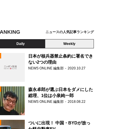
ANKING
ニュースの人気記事ランキング
Daily
Weekly
日本が核兵器禁止条約に署名でき
ない2つの理由
NEWS ONLINE 編集部
2020.10.27
N
森永卓郎が選ぶ日本をダメにした
総理、1位は小泉純一郎
NEWS ONLINE 編集部
2018.08.22
ついに出現！ 中国・BYDが放っ
た軽自動車EV