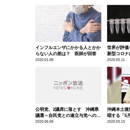
インフルエンザにかかる人とかか
世界が評価
らない人の差は？ 医師が回答
新型コロナ
る
2020.01.08
2020.05.11
公明党、2議席に落とす 沖縄県
沖縄本土復
議選～自民党との連立与党への影
唱する「5
響も
に」
2020.06.08
2020.05.15