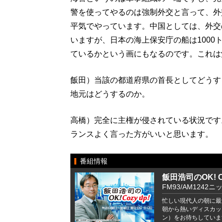
警を使ってやるのは強制外交と言って、外
平気でやっています。中国としては、外交
いますが、日本の海上保安庁の船は100
ているかという画にもなるのです。これは
飯田）当該の都道府県の首長としてどうす
地元はどうするのか。
高橋）完全に主権が侵されている状況です
ランスよく言った方がいいと思います。
番組情報
飯田浩司のOK! Co
FM93/AM1242ニ
忙しい現代人の朝に最
朝から熱いディスカッ
ン）をお待ちしていま