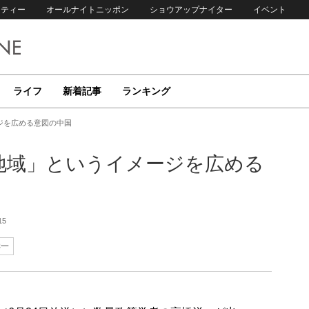
リティー
オールナイトニッポン
ショウアップナイター
イベント
ライフ
新着記事
ランキング
ジを広める意図の中国
地域」というイメージを広める
15
洋一