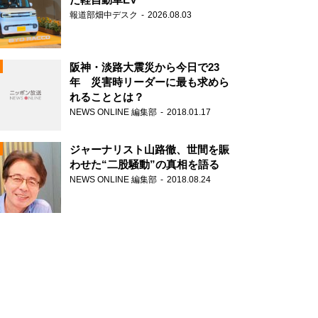
報道部畑中デスク
2026.08.03
阪神・淡路大震災から今日で23
年 災害時リーダーに最も求めら
れることとは？
N
NEWS ONLINE 編集部
2018.01.17
ジャーナリスト山路徹、世間を賑
わせた“二股騒動”の真相を語る
NEWS ONLINE 編集部
2018.08.24
N