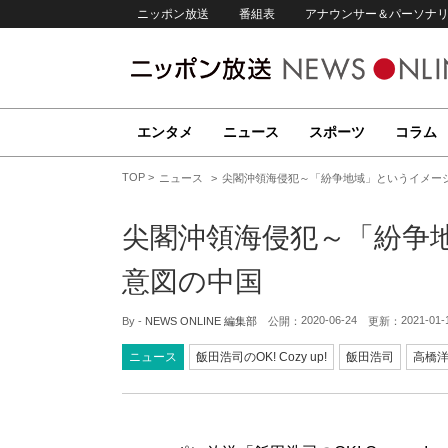
ニッポン放送
番組表
アナウンサー＆パーソナ
エンタメ
ニュース
スポーツ
コラム
TOP
ニュース
尖閣沖領海侵犯～「紛争地域」というイメー
尖閣沖領海侵犯～「紛争
意図の中国
2020-06-24
2021-01-
By -
NEWS ONLINE 編集部
公開：
更新：
ニュース
飯田浩司のOK! Cozy up!
飯田浩司
高橋