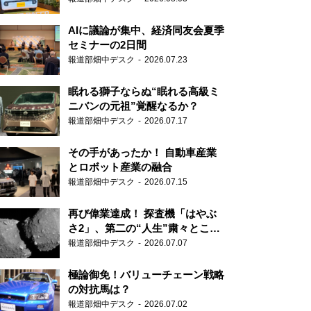
AIに議論が集中、経済同友会夏季
セミナーの2日間
報道部畑中デスク
2026.07.23
眠れる獅子ならぬ“眠れる高級ミ
ニバンの元祖”覚醒なるか？
報道部畑中デスク
2026.07.17
その手があったか！ 自動車産業
とロボット産業の融合
報道部畑中デスク
2026.07.15
再び偉業達成！ 探査機「はやぶ
さ2」、第二の“人生”粛々とこな
す
報道部畑中デスク
2026.07.07
極論御免！バリューチェーン戦略
の対抗馬は？
報道部畑中デスク
2026.07.02