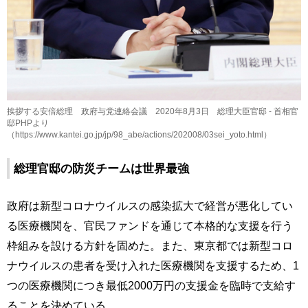
挨拶する安倍総理 政府与党連絡会議 2020年8月3日 総理大臣官邸 - 首相官
邸PHPより
（https://www.kantei.go.jp/jp/98_abe/actions/202008/03sei_yoto.html）
総理官邸の防災チームは世界最強
政府は新型コロナウイルスの感染拡大で経営が悪化してい
る医療機関を、官民ファンドを通じて本格的な支援を行う
枠組みを設ける方針を固めた。また、東京都では新型コロ
ナウイルスの患者を受け入れた医療機関を支援するため、1
つの医療機関につき最低2000万円の支援金を臨時で支給す
ることを決めている。