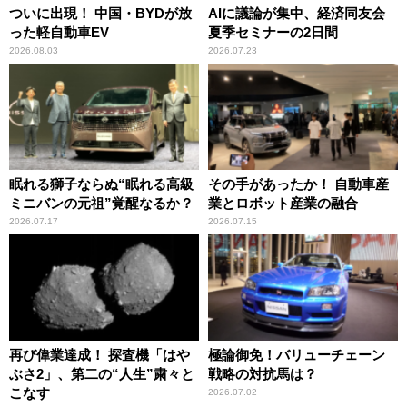
ついに出現！ 中国・BYDが放
AIに議論が集中、経済同友会
った軽自動車EV
夏季セミナーの2日間
2026.08.03
2026.07.23
眠れる獅子ならぬ“眠れる高級
その手があったか！ 自動車産
ミニバンの元祖”覚醒なるか？
業とロボット産業の融合
2026.07.17
2026.07.15
再び偉業達成！ 探査機「はや
極論御免！バリューチェーン
ぶさ2」、第二の“人生”粛々と
戦略の対抗馬は？
こなす
2026.07.02