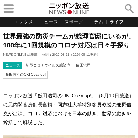
エンタメ
ニュース
スポーツ
コラム
ライフ
世界最強の防災チームが総理官邸にいるが、
100年に1回規模のコロナ対応は日々手探り
NEWS ONLINE 編集部
公開：
2020-08-11
（
2020-08-11
更新）
ニュース
新型コロナウイルス感染症
飯田浩司
飯田浩司のOK! Cozy up!
ニッポン放送「飯田浩司のOK! Cozy up!」（8月10日放送）
に元内閣官房副長官補・同志社大学特別客員教授の兼原信
克が出演。コロナ対応における日本の動き、世界の動きを
総括して解説した。