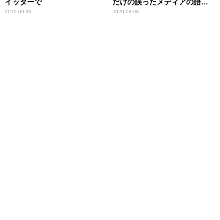
イッターで
だけの誤ったメディアの語法
に辛坊治郎が異議
2019.09.30
2020.08.08