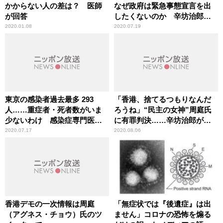
かからない人の差は？ 医師
なぜ政府は緊急事態宣言を出
が回答
したくないのか 辛坊治郎が
持論
2020.01.08
2020.07.19
東京の感染者過去最多 293
「香港、捨てるつもりなんだ
人……重症者・死者数がいま
ろうね」“民主の女神”周庭氏
少ないわけ 感染症専門医が
に有罪判決……辛坊治郎が中
分析
国政府の意図を分析
2020.07.17
2020.08.06
香港デモの一次情報は周庭
「無症状では『後遺症』は出
（アグネス・チョウ）氏のツ
ません」コロナの恐怖を煽る