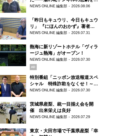
り継ぐ男性
NEWS ONLINE 編集部
2026.08.06
「昨日もキュウリ、今日もキュウ
リ」 『にほんのおかず』著者が
見つけた家庭料理の知恵
NEWS ONLINE 編集部
2026.07.31
熱海に新リゾートホテル「ヴィラ
ージュ熱海」がオープン！
NEWS ONLINE 編集部
2026.07.30
AD
特別番組「ニッポン放送報道スペ
シャル 特殊詐欺をなくせ！～被
害者・加害者・警視庁が語るトク
NEWS ONLINE 編集部
2026.07.30
リュウの実態～」放送
茨城県産梨、統一目揃え会を開
催 出来栄えは良好
NEWS ONLINE 編集部
2026.07.29
東京・大田市場で千葉県産梨「幸