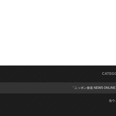
CATEG
「ニッポン放送 NEWS ONLIN
当ウ