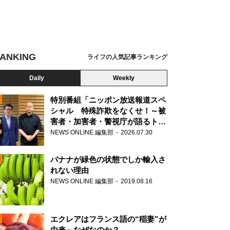
ANKING
ライフの人気記事ランキング
Daily
Weekly
特別番組「ニッポン放送報道スペ
シャル 特殊詐欺をなくせ！～被
害者・加害者・警視庁が語るトク
N
リュウの実態～」放送
NEWS ONLINE 編集部
2026.07.30
AD
バナナが緑色の状態でしか輸入さ
れない理由
NEWS ONLINE 編集部
2019.08.16
N
エクレアはフランス語の“稲妻”が
由来～なぜなのか？