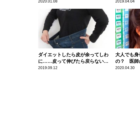
2020.01.08
2019.04.04
ダイエットしたら皮が余ってしわ
大人でも身
に……皮って伸びたら戻らない
の？ 医師
の？ 医師が回答
2019.09.12
2020.04.30