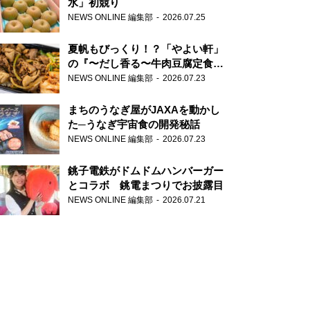
水」初競り
NEWS ONLINE 編集部
2026.07.25
夏帆もびっくり！？「やよい軒」
の『〜だし香る〜牛肉豆腐定食』
が香り高すぎる
NEWS ONLINE 編集部
2026.07.23
まちのうなぎ屋がJAXAを動かし
た─うなぎ宇宙食の開発秘話
NEWS ONLINE 編集部
2026.07.23
銚子電鉄がドムドムハンバーガー
とコラボ 銚電まつりでお披露目
NEWS ONLINE 編集部
2026.07.21