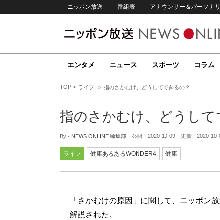
ニッポン放送
番組表
アナウンサー＆パーソナ
エンタメ
ニュース
スポーツ
コラム
TOP
ライフ
指のさかむけ、どうしてできるの？
指のさかむけ、どうして
2020-10-09
2020-10-
By -
NEWS ONLINE 編集部
公開：
更新：
ライフ
健康あるあるWONDER4
健康
「さかむけの原因」に関して、ニッポン放送
解説された。