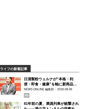
ライフの新着記事
日清製粉ウェルナが“本格・利
便・即食・健康”を軸に新商品を
展開 「マ・マー」「青の洞窟」
NEWS ONLINE 編集部
2026.08.06
ブランドを強化
AD
81年前の夏、満員列車が銃撃され
た――湯の花トンネルの悲劇を語