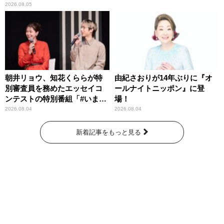
わりパーソナリティ
2026.08.05
朝井リョウ、知花くららが特
由紀さおりが14年ぶりに『オ
別審査員を務めたエッセイコ
ールナイトニッポン』に登
ンテストの特別番組「#いまあ
場！
なたに伝えたいこと」
2026.08.04
2026.08.04
新着記事をもっと見る