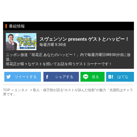
番組情報
スヴェンソン presents ゲストとハッピー！
毎週月曜 9:36頃
ニッポン放送「垣花正 あなたのハッピー！」内で毎週月曜日9時36分頃に放
送。
垣花正が様々なゲストを招いてお話を伺うゲストコーナーです！
ツイートする
シェアする
送る
はてな
TOP
エンタメ
歌人・俵万智が語る“ホストが詠んだ短歌”の魅力「光源氏はチャラ
男です」