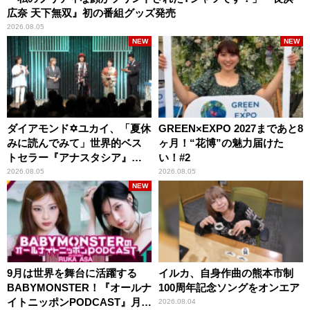
広奈 天下無双』初の番組グッズ発売
2026.08.05
NEW
NEW
ダイアモンド✡ユカイ、「夏休
GREEN×EXPO 2027まであと8
みに読んでみて」世界的ベス
ヶ月！“花博”の魅力届けた
トセラー『アナスタシア』を
い！#2
紹介
2026.08.05
2026.08.05
NEW
9月は世界を舞台に活躍する
イルカ、自身作曲の熊本市制
BABYMONSTER！『オールナ
100周年記念ソングをオンエア
イトニッポンPODCAST』月替
2026.08.04