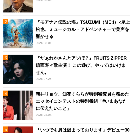
『モアナと伝説の海』TSUZUMI（ME:I）×尾上
松也、ミュージカル・アドベンチャーで美声を
響かせる
2026.08.01
『だぁれかさんとアソぼ？』FRUITS ZIPPER
鎮西寿々歌主演！ この遊び、やってはいけま
せん。
2026.07.25
朝井リョウ、知花くららが特別審査員を務めた
エッセイコンテストの特別番組「#いまあなた
に伝えたいこと」
2026.08.04
「いつでも肩は温まっております」デビュー30