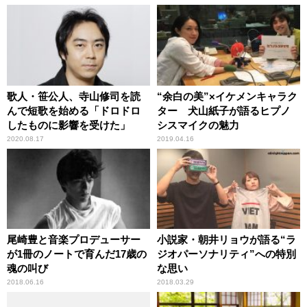
歌人・笹公人、寺山修司を読
“余白の美”×イケメンキャラク
んで短歌を始める「ドロドロ
ター 犬山紙子が語るヒプノ
したものに影響を受けた」
シスマイクの魅力
2020.08.17
2019.04.16
尾崎豊と音楽プロデューサー
小説家・朝井リョウが語る“ラ
が1冊のノートで育んだ17歳の
ジオパーソナリティ”への特別
魂の叫び
な思い
2018.06.16
2018.03.29