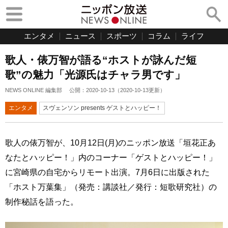
エンタメ
ニュース
スポーツ
コラム
ライフ
歌人・俵万智が語る“ホストが詠んだ短
歌”の魅力「光源氏はチャラ男です」
NEWS ONLINE 編集部
公開：
2020-10-13
（
2020-10-13
更新）
エンタメ
スヴェンソン presents ゲストとハッピー！
歌人の俵万智が、10月12日(月)のニッポン放送「垣花正あ
なたとハッピー！」内のコーナー「ゲストとハッピー！」
に宮崎県の自宅からリモート出演。7月6日に出版された
「ホスト万葉集」（発売：講談社／発行：短歌研究社）の
制作秘話を語った。