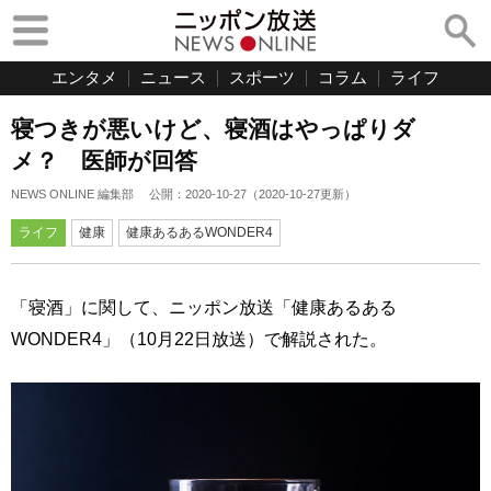
エンタメ
ニュース
スポーツ
コラム
ライフ
寝つきが悪いけど、寝酒はやっぱりダ
メ？ 医師が回答
NEWS ONLINE 編集部
公開：
2020-10-27
（
2020-10-27
更新）
ライフ
健康
健康あるあるWONDER4
「寝酒」に関して、ニッポン放送「健康あるある
WONDER4」（10月22日放送）で解説された。