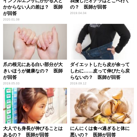
インフルエンザにかかる人と
我慢したオナラはどこへ行く
かからない人の差は？ 医師
の？ 医師が回答
が回答
2019.04.04
2020.01.08
爪の根元にある白い部分が大
ダイエットしたら皮が余って
きいほうが健康なの？ 医師
しわに……皮って伸びたら戻
が回答
らないの？ 医師が回答
2019.05.03
2019.09.12
大人でも身長が伸びることは
にんにくは食べ過ぎると体に
あるの？ 医師が回答
悪いの？ 医師が回答