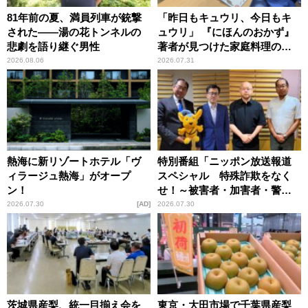
81年前の夏、満員列車が銃撃
「昨日もキュウリ、今日もキ
された――湯の花トンネルの
ュウリ」 『にほんのおかず』
悲劇を語り継ぐ男性
著者が見つけた家庭料理の知
恵
2026.08.06
2026.07.31
熱海に新リゾートホテル「ヴ
特別番組「ニッポン放送報道
ィラージュ熱海」がオープ
スペシャル 特殊詐欺をなく
ン！
せ！～被害者・加害者・警視
庁が語るトクリュウの実態
2026.07.30
AD
2026.07.30
～」放送
茨城県産梨、統一目揃え会を
東京・大田市場で千葉県産梨