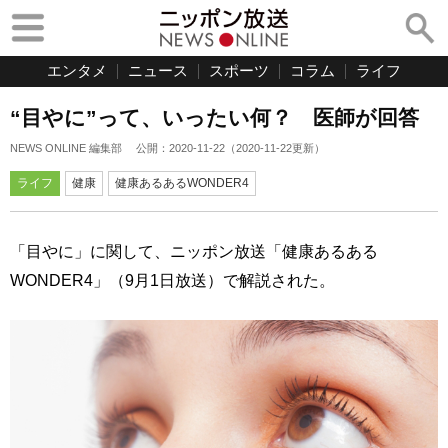
エンタメ
ニュース
スポーツ
コラム
ライフ
“目やに”って、いったい何？ 医師が回答
NEWS ONLINE 編集部
公開：
2020-11-22
（
2020-11-22
更新）
ライフ
健康
健康あるあるWONDER4
「目やに」に関して、ニッポン放送「健康あるある
WONDER4」（9月1日放送）で解説された。