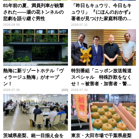
81年前の夏、満員列車が銃撃
「昨日もキュウリ、今日もキ
された――湯の花トンネルの
ュウリ」 『にほんのおかず』
悲劇を語り継ぐ男性
著者が見つけた家庭料理の知
恵
2026.08.06
2026.07.31
熱海に新リゾートホテル「ヴ
特別番組「ニッポン放送報道
ィラージュ熱海」がオープ
スペシャル 特殊詐欺をなく
ン！
せ！～被害者・加害者・警視
庁が語るトクリュウの実態
2026.07.30
AD
2026.07.30
～」放送
茨城県産梨、統一目揃え会を
東京・大田市場で千葉県産梨