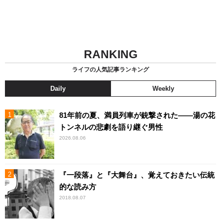
RANKING
ライフの人気記事ランキング
Daily
Weekly
81年前の夏、満員列車が銃撃された――湯の花
トンネルの悲劇を語り継ぐ男性
2026.08.06
『一段落』と『大舞台』、覚えておきたい伝統
的な読み方
2018.08.07