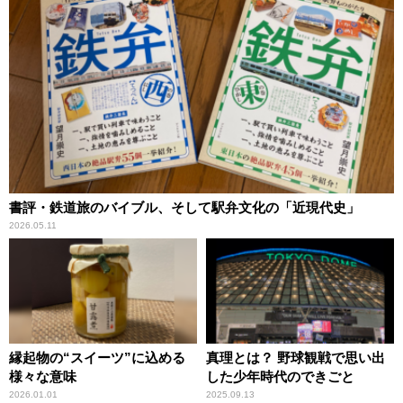
書評・鉄道旅のバイブル、そして駅弁文化の「近現代史」
2026.05.11
縁起物の“スイーツ”に込める
真理とは？ 野球観戦で思い出
様々な意味
した少年時代のできごと
2026.01.01
2025.09.13