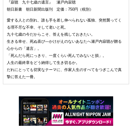
『寂聴 九十七歳の遺言』 瀬戸内寂聴
朝日新書 朝日新聞出版刊 定価：750円（税別）
愛する人との別れ、誰も手を差し伸べられない孤独、突然襲ってく
る理不尽な不幸、そして老いと死。
九十七歳の今だからこそ、答えを残しておきたい。
生きる幸せ、死ぬ喜び—かけがえのないあなたへ瀬戸内寂聴が贈る
心からの「遺言」。
「死んだら死にっきり、一度くらい死んでみないと損」。
人生の最終章をどう納得して生き切るか。
だれにとっても切実なテーマに、作家人生のすべてをつぎこんで真
摯に答えた一冊。