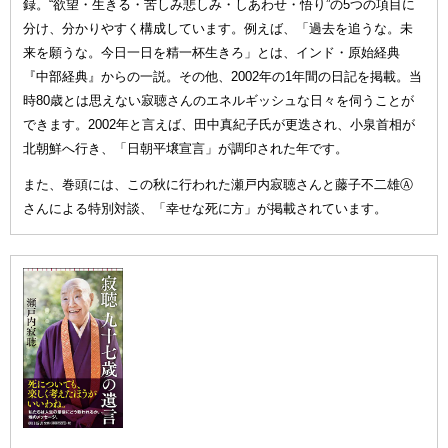
録。“欲望・生きる・苦しみ悲しみ・しあわせ・悟り”の5つの項目に
分け、分かりやすく構成しています。例えば、「過去を追うな。未
来を願うな。今日一日を精一杯生きろ」とは、インド・原始経典
『中部経典』からの一説。その他、2002年の1年間の日記を掲載。当
時80歳とは思えない寂聴さんのエネルギッシュな日々を伺うことが
できます。2002年と言えば、田中真紀子氏が更迭され、小泉首相が
北朝鮮へ行き、「日朝平壌宣言」が調印された年です。
また、巻頭には、この秋に行われた瀬戸内寂聴さんと藤子不二雄Ⓐ
さんによる特別対談、「幸せな死に方」が掲載されています。