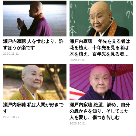
瀬戸内寂聴 人を憎むより、許
瀬戸内寂聴 一年先を見る者は
すほうが楽です
花を植え、十年先を見る者は
木を植え、百年先を見る者だ
2020.11.11
けが人をつくる
2020.11.09
瀬戸内寂聴 私は人間が好きで
瀬戸内寂聴 絶望、諦め、自分
す
の愚かさを知り、そしてまた
人を愛し、傷つき苦しむ
2020.10.27
2020.10.21