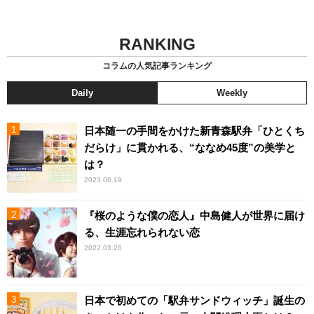
RANKING
コラムの人気記事ランキング
Daily
Weekly
日本随一の手間をかけた新青森駅弁「ひとくち
だらけ」に貫かれる、“ななめ45度”の美学と
は？
2023.06.19
『桜のような僕の恋人』中島健人が世界に届け
る、生涯忘れられない恋
2022.03.26
日本で初めての「駅弁サンドウィッチ」誕生の