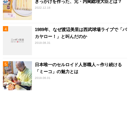
きっかけを作った、元・内閣総理大臣とは？
2022.12.16
1989年、なぜ渡辺美里は西武球場ライブで「バ
カヤロー！」と叫んだのか
2019.08.31
日本唯一のセルロイド人形職人～作り続ける
「ミーコ」の魅力とは
2019.06.01