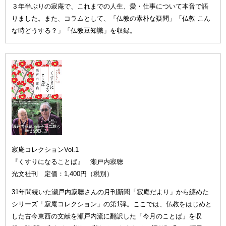
３年半ぶりの寂庵で、これまでの人生、愛・仕事について本音で語
りました。また、コラムとして、「仏教の素朴な疑問」「仏教 こん
な時どうする？」「仏教豆知識」を収録。
寂庵コレクションVol.1
『くすりになることば』 瀬戸内寂聴
光文社刊 定価：1,400円（税別）
31年間続いた瀬戸内寂聴さんの月刊新聞「寂庵だより」から纏めた
シリーズ「寂庵コレクション」の第1弾。ここでは、仏教をはじめと
した古今東西の文献を瀬戸内流に翻訳した「今月のことば」を収