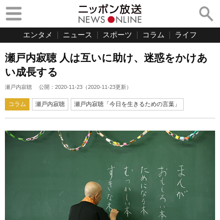
エンタメ
ニュース
スポーツ
コラム
ライフ
瀬戸内寂聴 人は互いに助け、迷惑をかけあ
い成長する
瀬戸内寂聴
公開：
2020-11-23
（
2020-11-23
更新）
コラム
瀬戸内寂聴
瀬戸内寂聴「今日を生きるための言葉」