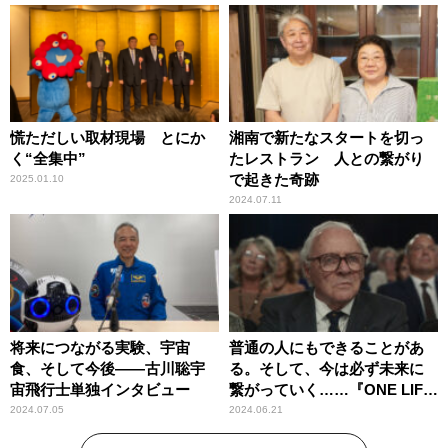
慌ただしい取材現場 とにか
湘南で新たなスタートを切っ
く“全集中”
たレストラン 人との繋がり
で起きた奇跡
2025.01.10
2024.07.11
将来につながる実験、宇宙
普通の人にもできることがあ
食、そして今後――古川聡宇
る。そして、今は必ず未来に
宙飛行士単独インタビュー
繋がっていく……『ONE LIFE
奇跡が繋いだ6000の命』
2024.07.05
2024.06.21