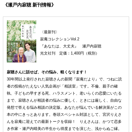
《瀬戸内寂聴 新刊情報》
〈最新刊〉
寂庵コレクションVol.2
『あなたは、大丈夫』 瀬戸内寂聴
光文社刊 定価：1,400円（税別）
寂聴さんに話せば、その悩み、軽くなります！
30年間以上発行された寂聴さんの新聞『寂庵だより』で、つねに読
者の投稿がたえない人気企画が「相談室」です。不倫、親子の確
執、子どもの早すぎる死、ハラスメント、老いらくの恋愛にいたる
まで、寂聴さんが相談者の悩みに優しく、ときには厳しく、自由な
発想で答える悩み相談の決定版。あなたが悩んでいる解決策がこの
本の中にきっとあります。巻頭スペシャル対談として、宮沢りえさ
んを寂庵に迎えての最新トークを収録！ りえさんは、かつて恋多
き作家・瀬戸内晴美の半生から得度までを演じた、浅からぬご縁。