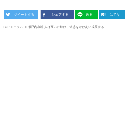
ツイートする
シェアする
送る
はてな
TOP
コラム
瀬戸内寂聴 人は互いに助け、迷惑をかけあい成長する