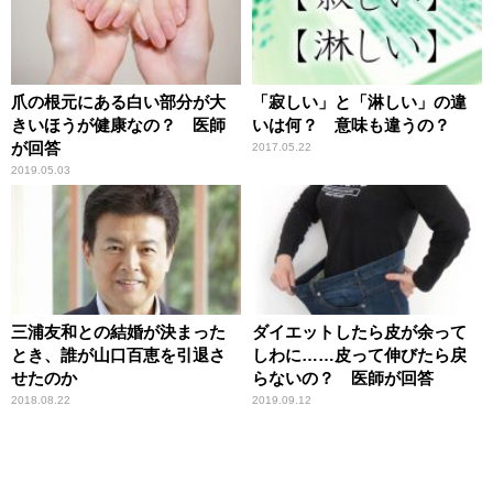
爪の根元にある白い部分が大
「寂しい」と「淋しい」の違
きいほうが健康なの？ 医師
いは何？ 意味も違うの？
が回答
2017.05.22
2019.05.03
三浦友和との結婚が決まった
ダイエットしたら皮が余って
とき、誰が山口百恵を引退さ
しわに……皮って伸びたら戻
せたのか
らないの？ 医師が回答
2018.08.22
2019.09.12