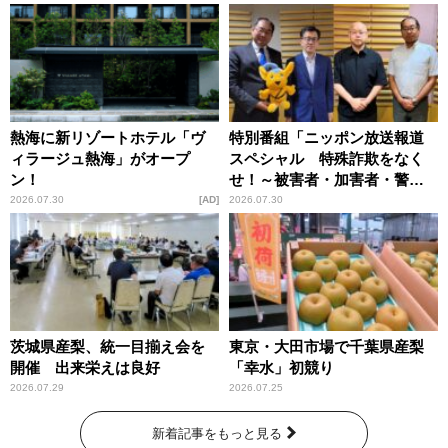
熱海に新リゾートホテル「ヴ
特別番組「ニッポン放送報道
ィラージュ熱海」がオープ
スペシャル 特殊詐欺をなく
ン！
せ！～被害者・加害者・警視
庁が語るトクリュウの実態
2026.07.30
AD
2026.07.30
～」放送
茨城県産梨、統一目揃え会を
東京・大田市場で千葉県産梨
開催 出来栄えは良好
「幸水」初競り
2026.07.29
2026.07.25
新着記事をもっと見る