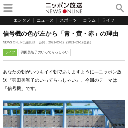
エンタメ
ニュース
スポーツ
コラム
ライフ
信号機の色が左から「青・黄・赤」の理由
NEWS ONLINE 編集部
公開：
2021-03-19
（
2021-03-19
更新）
ライフ
羽田美智子のいってらっしゃい
あなたの朝がいつもイイ朝でありますように---ニッポン放
送『羽田美智子のいってらっしゃい』。今回のテーマは
「信号機」です。