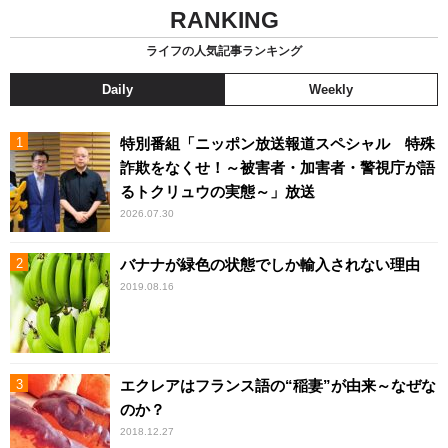
RANKING
ライフの人気記事ランキング
Daily
Weekly
特別番組「ニッポン放送報道スペシャル 特殊
詐欺をなくせ！～被害者・加害者・警視庁が語
るトクリュウの実態～」放送
2026.07.30
バナナが緑色の状態でしか輸入されない理由
2019.08.16
エクレアはフランス語の“稲妻”が由来～なぜな
のか？
2018.12.27