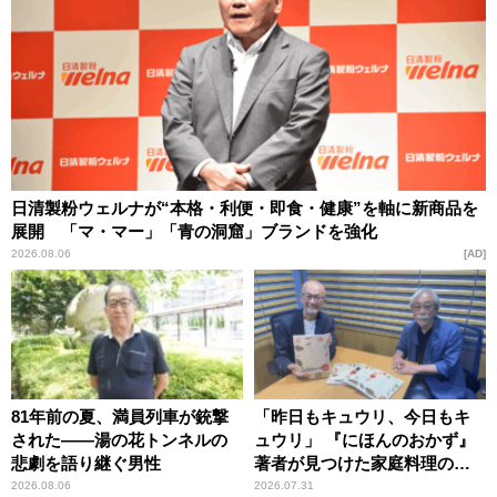
日清製粉ウェルナが“本格・利便・即食・健康”を軸に新商品を
展開 「マ・マー」「青の洞窟」ブランドを強化
2026.08.06
AD
81年前の夏、満員列車が銃撃
「昨日もキュウリ、今日もキ
された――湯の花トンネルの
ュウリ」 『にほんのおかず』
悲劇を語り継ぐ男性
著者が見つけた家庭料理の知
恵
2026.08.06
2026.07.31