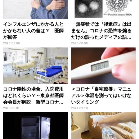
インフルエンザにかかる人と
「無症状では『後遺症』は出
かからない人の差は？ 医師
ません」コロナの恐怖を煽る
が回答
だけの誤ったメディアの語法
に辛坊治郎が異議
2020.01.08
2020.08.08
コロナ陽性の場合、入院費用
＜コロナ「自宅療養」マニュ
はどれくらい？～東京都医師
アル＞体温を測ってはいけな
会会長が解説 新型コロナウ
いタイミング
イルス感染症
2020.05.01
2021.03.19