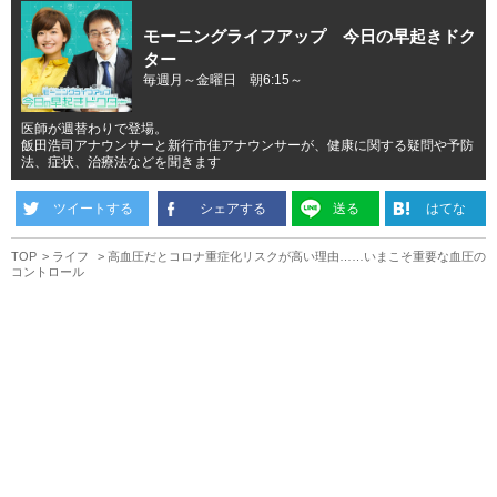
モーニングライフアップ 今日の早起きドク
ター
毎週月～金曜日 朝6:15～
医師が週替わりで登場。
飯田浩司アナウンサーと新行市佳アナウンサーが、健康に関する疑問や予防
法、症状、治療法などを聞きます
ツイートする
シェアする
送る
はてな
TOP
ライフ
高血圧だとコロナ重症化リスクが高い理由……いまこそ重要な血圧の
コントロール