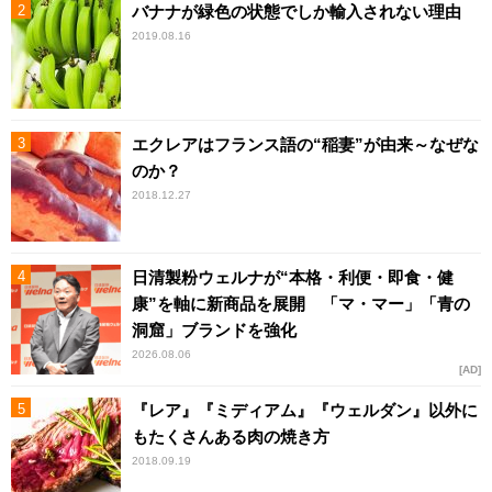
バナナが緑色の状態でしか輸入されない理由
2019.08.16
エクレアはフランス語の“稲妻”が由来～なぜな
のか？
2018.12.27
日清製粉ウェルナが“本格・利便・即食・健
康”を軸に新商品を展開 「マ・マー」「青の
洞窟」ブランドを強化
2026.08.06
AD
『レア』『ミディアム』『ウェルダン』以外に
もたくさんある肉の焼き方
2018.09.19