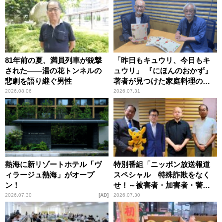
81年前の夏、満員列車が銃撃
「昨日もキュウリ、今日もキ
された――湯の花トンネルの
ュウリ」 『にほんのおかず』
悲劇を語り継ぐ男性
著者が見つけた家庭料理の知
恵
2026.08.06
2026.07.31
熱海に新リゾートホテル「ヴ
特別番組「ニッポン放送報道
ィラージュ熱海」がオープ
スペシャル 特殊詐欺をなく
ン！
せ！～被害者・加害者・警視
庁が語るトクリュウの実態
2026.07.30
AD
2026.07.30
～」放送