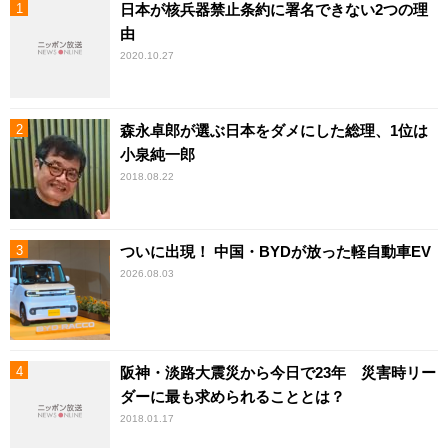
日本が核兵器禁止条約に署名できない2つの理
由
2020.10.27
森永卓郎が選ぶ日本をダメにした総理、1位は
小泉純一郎
2018.08.22
ついに出現！ 中国・BYDが放った軽自動車EV
2026.08.03
阪神・淡路大震災から今日で23年 災害時リー
ダーに最も求められることとは？
2018.01.17