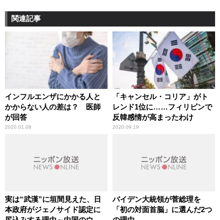
関連記事
インフルエンザにかかる人と
「キャンセル・コリア」がト
かからない人の差は？ 医師
レンド1位に……フィリピンで
が回答
反韓感情が高まったわけ
2020.01.08
2020.09.19
実は“武漢”に垣間見えた、日
バイデン大統領が菅総理を
本政府がジェノサイド認定に
「初の対面首脳」に選んだ2つ
尻込みする理由～中国のウイ
の理由