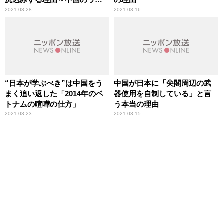
グル弾圧
2021.03.28
2021.03.16
“日本が学ぶべき”は中国をう
中国が日本に「尖閣周辺の武
まく追い返した「2014年のベ
器使用を自制している」と言
トナムの喧嘩の仕方」
う本当の理由
2021.03.23
2021.03.15