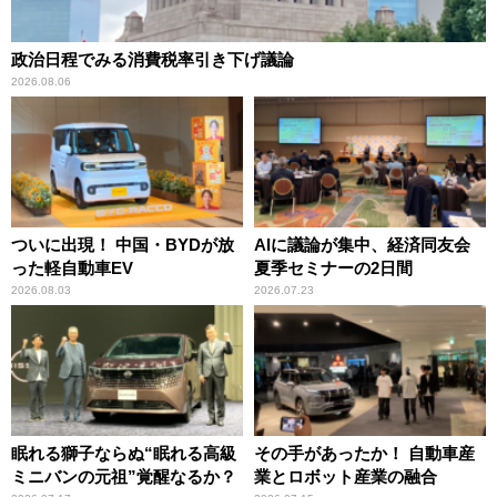
政治日程でみる消費税率引き下げ議論
2026.08.06
ついに出現！ 中国・BYDが放
AIに議論が集中、経済同友会
った軽自動車EV
夏季セミナーの2日間
2026.08.03
2026.07.23
眠れる獅子ならぬ“眠れる高級
その手があったか！ 自動車産
ミニバンの元祖”覚醒なるか？
業とロボット産業の融合