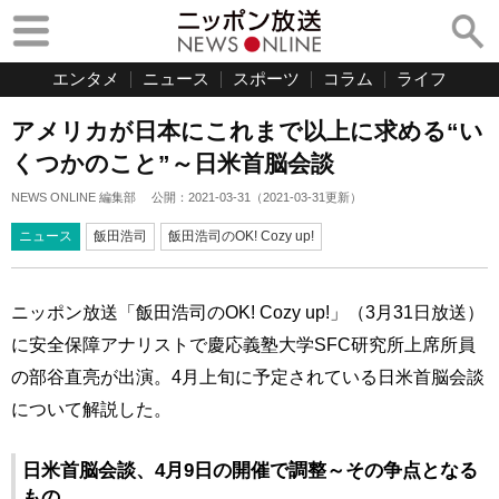
エンタメ
ニュース
スポーツ
コラム
ライフ
アメリカが日本にこれまで以上に求める“い
くつかのこと”～日米首脳会談
NEWS ONLINE 編集部
公開：
2021-03-31
（
2021-03-31
更新）
ニュース
飯田浩司
飯田浩司のOK! Cozy up!
ニッポン放送「飯田浩司のOK! Cozy up!」（3月31日放送）
に安全保障アナリストで慶応義塾大学SFC研究所上席所員
の部谷直亮が出演。4月上旬に予定されている日米首脳会談
について解説した。
日米首脳会談、4月9日の開催で調整～その争点となる
もの