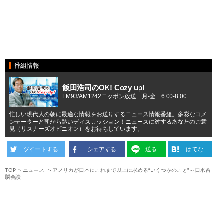
番組情報
飯田浩司のOK! Cozy up!
FM93/AM1242ニッポン放送 月-金 6:00-8:00
忙しい現代人の朝に最適な情報をお送りするニュース情報番組。多彩なコメ
ンテーターと朝から熱いディスカッション！ニュースに対するあなたのご意
見（リスナーズオピニオン）をお待ちしています。
ツイートする
シェアする
送る
はてな
TOP
ニュース
アメリカが日本にこれまで以上に求める“いくつかのこと”～日米首
脳会談