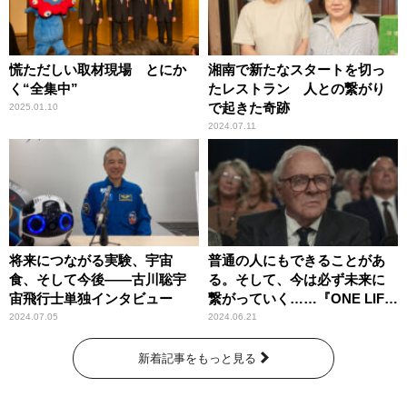
慌ただしい取材現場 とにか
湘南で新たなスタートを切っ
く“全集中”
たレストラン 人との繋がり
で起きた奇跡
2025.01.10
2024.07.11
将来につながる実験、宇宙
普通の人にもできることがあ
食、そして今後――古川聡宇
る。そして、今は必ず未来に
宙飛行士単独インタビュー
繋がっていく……『ONE LIFE
奇跡が繋いだ6000の命』
2024.07.05
2024.06.21
新着記事をもっと見る