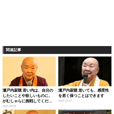
関連記事
瀬戸内寂聴 若い内は、自分の
瀬戸内寂聴 老いても、感受性
したいことや欲しいものに、
を若く保つことはできます
がむしゃらに挑戦してくださ
2020.12.07
い
2021.04.06