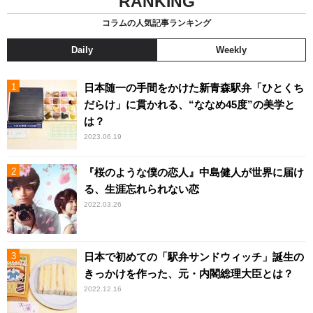
RANKING
コラムの人気記事ランキング
Daily
Weekly
日本随一の手間をかけた新青森駅弁「ひとくち
だらけ」に貫かれる、“ななめ45度”の美学と
は？
2023.06.19
『桜のような僕の恋人』中島健人が世界に届け
る、生涯忘れられない恋
2022.03.26
日本で初めての「駅弁サンドウィッチ」誕生の
きっかけを作った、元・内閣総理大臣とは？
2022.12.16