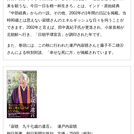
来を願うな。今日一日を精一杯生きろ」とは、インド・原始経典
『中部経典』からの一説。その他、2002年の1年間の日記を掲載。当
時80歳とは思えない寂聴さんのエネルギッシュな日々を伺うことが
できます。2002年と言えば、田中真紀子氏が更迭され、小泉首相が
北朝鮮へ行き、「日朝平壌宣言」が調印された年です。
また、巻頭には、この秋に行われた瀬戸内寂聴さんと藤子不二雄Ⓐ
さんによる特別対談、「幸せな死に方」が掲載されています。
『寂聴 九十七歳の遺言』 瀬戸内寂聴
朝日新書 朝日新聞出版刊 定価：750円（税別）