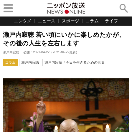
エンタメ
ニュース
スポーツ
コラム
ライフ
瀬戸内寂聴 若い頃にいかに楽しめたかが、
その後の人生を左右します
瀬戸内寂聴
公開：
2021-04-22
（
2021-04-22
更新）
コラム
瀬戸内寂聴
瀬戸内寂聴「今日を生きるための言葉」