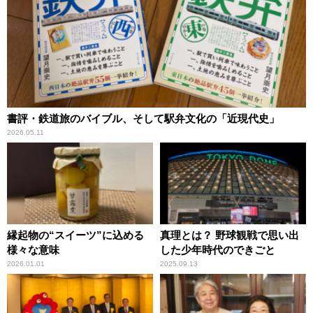
書評・鉄道旅のバイブル、そして駅弁文化の「近現代史」
2026.05.11
縁起物の“スイーツ”に込める
真理とは？ 野球観戦で思い出
様々な意味
した少年時代のできごと
2026.01.01
2025.09.13