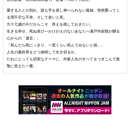
愛する人との別れ、誰も手を差し伸べられない孤独、突然襲ってく
る理不尽な不幸、そして老いと死。
九十七歳の今だからこそ、答えを残しておきたい。
生きる幸せ、死ぬ喜び—かけがえのないあなたへ瀬戸内寂聴が贈る
心からの「遺言」。
「死んだら死にっきり、一度くらい死んでみないと損」。
人生の最終章をどう納得して生き切るか。
だれにとっても切実なテーマに、作家人生のすべてをつぎこんで真
摯に答えた一冊。