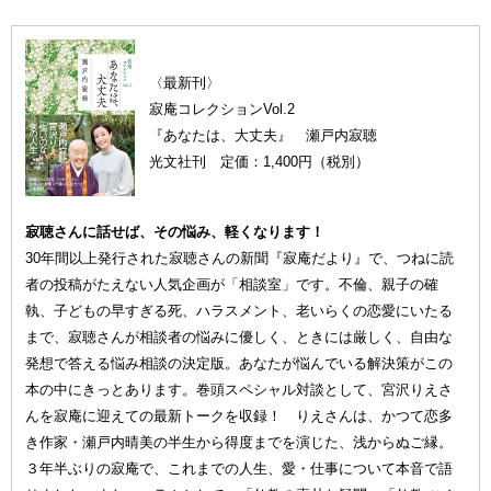
〈最新刊〉
寂庵コレクションVol.2
『あなたは、大丈夫』 瀬戸内寂聴
光文社刊 定価：1,400円（税別）
寂聴さんに話せば、その悩み、軽くなります！
30年間以上発行された寂聴さんの新聞『寂庵だより』で、つねに読
者の投稿がたえない人気企画が「相談室」です。不倫、親子の確
執、子どもの早すぎる死、ハラスメント、老いらくの恋愛にいたる
まで、寂聴さんが相談者の悩みに優しく、ときには厳しく、自由な
発想で答える悩み相談の決定版。あなたが悩んでいる解決策がこの
本の中にきっとあります。巻頭スペシャル対談として、宮沢りえさ
んを寂庵に迎えての最新トークを収録！ りえさんは、かつて恋多
き作家・瀬戸内晴美の半生から得度までを演じた、浅からぬご縁。
３年半ぶりの寂庵で、これまでの人生、愛・仕事について本音で語