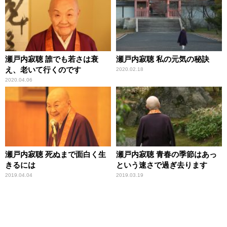
瀬戸内寂聴 誰でも若さは衰
瀬戸内寂聴 私の元気の秘訣
え、老いて行くのです
2020.02.18
2020.04.06
瀬戸内寂聴 死ぬまで面白く生
瀬戸内寂聴 青春の季節はあっ
きるには
という速さで過ぎ去ります
2019.04.04
2019.03.19