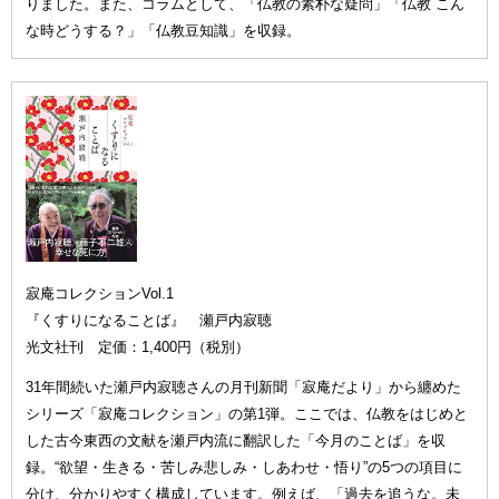
りました。また、コラムとして、「仏教の素朴な疑問」「仏教 こん
な時どうする？」「仏教豆知識」を収録。
寂庵コレクションVol.1
『くすりになることば』 瀬戸内寂聴
光文社刊 定価：1,400円（税別）
31年間続いた瀬戸内寂聴さんの月刊新聞「寂庵だより」から纏めた
シリーズ「寂庵コレクション」の第1弾。ここでは、仏教をはじめと
した古今東西の文献を瀬戸内流に翻訳した「今月のことば」を収
録。“欲望・生きる・苦しみ悲しみ・しあわせ・悟り”の5つの項目に
分け、分かりやすく構成しています。例えば、「過去を追うな。未