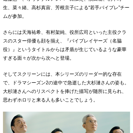
生、菜々緒、高杉真宙、芳根京子による“若手バイプレ”チー
ムが参加。
さらには天海祐希、有村架純、役所広司といった主役クラ
スのスター俳優も顔を揃え、『バイプレイヤーズ（名脇
役）』というタイトルからは矛盾が生じているような豪華
すぎる面々が次から次へと登場。
そしてスクリーンには、本シリーズのリーダー的な存在
で、ドラマシーズン2の途中で急逝した大杉漣さんの姿も。
大杉漣さんへのリスペクトを捧げた描写が随所に見られ、
思わずホロリと来る人も多いことでしょう。