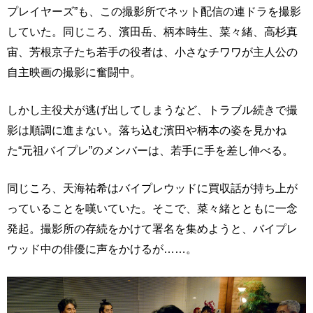
プレイヤーズ”も、この撮影所でネット配信の連ドラを撮影
していた。同じころ、濱田岳、柄本時生、菜々緒、高杉真
宙、芳根京子たち若手の役者は、小さなチワワが主人公の
自主映画の撮影に奮闘中。
しかし主役犬が逃げ出してしまうなど、トラブル続きで撮
影は順調に進まない。落ち込む濱田や柄本の姿を見かね
た“元祖バイプレ”のメンバーは、若手に手を差し伸べる。
同じころ、天海祐希はバイプレウッドに買収話が持ち上が
っていることを嘆いていた。そこで、菜々緒とともに一念
発起。撮影所の存続をかけて署名を集めようと、バイプレ
ウッド中の俳優に声をかけるが……。