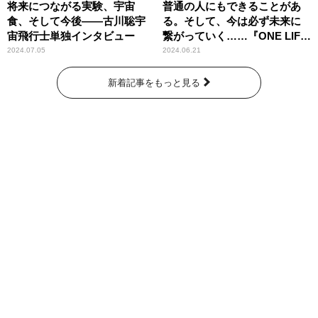
将来につながる実験、宇宙
普通の人にもできることがあ
食、そして今後――古川聡宇
る。そして、今は必ず未来に
宙飛行士単独インタビュー
繋がっていく……『ONE LIFE
奇跡が繋いだ6000の命』
2024.07.05
2024.06.21
新着記事をもっと見る