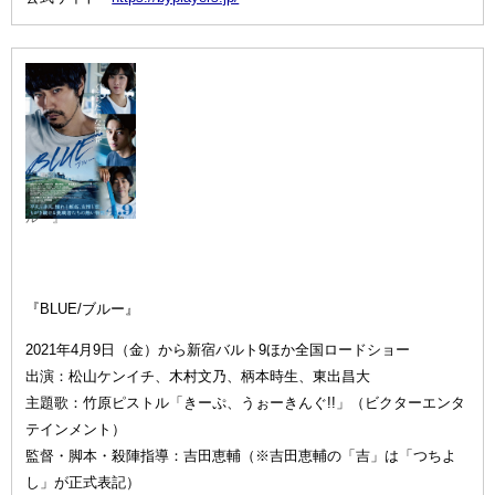
『BLUE/ブ
ルー』
『BLUE/ブルー』
2021年4月9日（金）から新宿バルト9ほか全国ロードショー
出演：松山ケンイチ、木村文乃、柄本時生、東出昌大
主題歌：竹原ピストル「きーぷ、うぉーきんぐ!!」（ビクターエンタ
テインメント）
監督・脚本・殺陣指導：吉田恵輔（※吉田恵輔の「吉」は「つちよ
し」が正式表記）