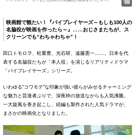
『バイプレイヤーズ～もしも100人の名脇役が映画を作ったら～』
映画館で観たい！『バイプレイヤーズ～もしも100人の
名脇役が映画を作ったら～』……おじさまたちが、ス
クリーンでも“わちゃわちゃ”！
田口トモロヲ、松重豊、光石研、遠藤憲一……。日本を代
表する名脇役たちが「本人役」を演じるリアリティドラマ
「バイプレイヤーズ」シリーズ。
いわゆる“コワモテ”な印象が強い彼らがみせるチャーミング
な魅力と芸達者ぶりで、深夜枠の放送ながらも人気沸騰。
一大旋風を巻き起こし、続編も製作された人気ドラマが、
まさかの映画化となりました。