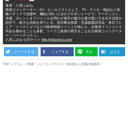
著者：八雲ふみね
映画コメンテーター・DJ・エッセイストとして、TV・ラジオ・雑誌など各
種メディアで活躍中。機転の利いた分かりやすいトークで、アーティスト、
俳優、タレントまでジャンルを問わず相手の魅力を最大限に引き出す話術が
好評で、絶大な信頼を得ている。初日舞台挨拶・完成披露試写会・来日プレ
ミア・トークショーなどの映画関連イベントの他にも、企業系イベントにて
司会を務めることも多数。トークと執筆の両方をこなせる映画コメンテータ
ー・パーソナリティ。
八雲ふみね 公式サイト
http://yakumox.com/
ツイートする
シェアする
送る
はてな
TOP
コラム
映画『バイプレイヤーズ』大杉漣さん悲願の映画化！