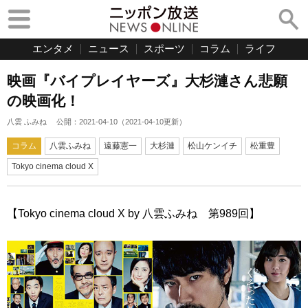
エンタメ
ニュース
スポーツ
コラム
ライフ
映画『バイプレイヤーズ』大杉漣さん悲願
の映画化！
八雲 ふみね
公開：
2021-04-10
（
2021-04-10
更新）
コラム
八雲ふみね
遠藤憲一
大杉漣
松山ケンイチ
松重豊
Tokyo cinema cloud X
【Tokyo cinema cloud X by 八雲ふみね 第989回】