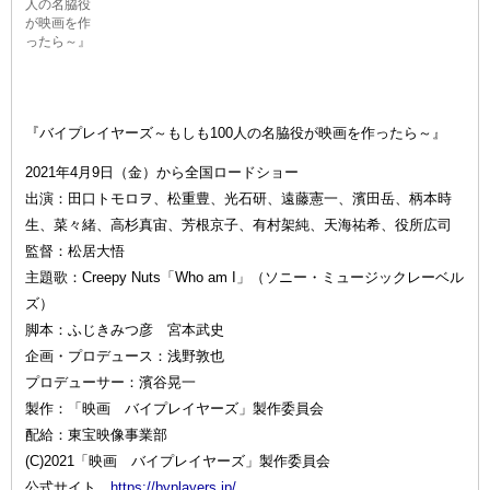
人の名脇役
が映画を作
ったら～』
『バイプレイヤーズ～もしも100人の名脇役が映画を作ったら～』
2021年4月9日（金）から全国ロードショー
出演：田口トモロヲ、松重豊、光石研、遠藤憲一、濱田岳、柄本時
生、菜々緒、高杉真宙、芳根京子、有村架純、天海祐希、役所広司
監督：松居大悟
主題歌：Creepy Nuts「Who am I」（ソニー・ミュージックレーベル
ズ）
脚本：ふじきみつ彦 宮本武史
企画・プロデュース：浅野敦也
プロデューサー：濱谷晃一
製作：「映画 バイプレイヤーズ」製作委員会
配給：東宝映像事業部
(C)2021「映画 バイプレイヤーズ」製作委員会
公式サイト
https://byplayers.jp/