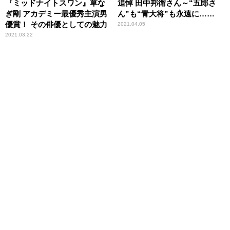
『ミッドナイトスワン』草な
追悼 田中邦衛さん～“五郎さ
ぎ剛 アカデミー最優秀主演男
ん”も“青大将”も永遠に……
優賞！ その俳優としての魅力
2021.04.05
2021.03.22