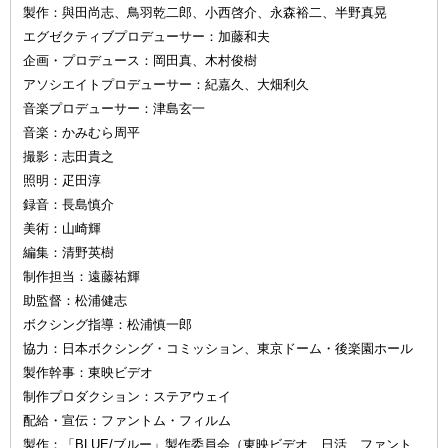
製作：與田尚志、鳥羽乾二郎、小西啓介、永森裕二、半野真晃
エグゼクティブプロデューサー：加藤和夫
企画・プロデュース：岡田真、木村俊樹
アソシエイトプロデューサー：紀嘉久、大畑利久
音楽プロデューサー：津島玄一
音楽：かみむら周平
撮影：志田貴之
照明：疋田淳
録音：長島慎介
美術：山崎輝
編集：清野英樹
制作担当：遠藤祐輝
助監督：松浦健志
ボクシング指導：松浦慎一郎
協力：日本ボクシング・コミッション、東京ドーム・後楽園ホール
製作幹事：東映ビデオ
制作プロダクション：ステアウェイ
配給・宣伝：ファントム・フィルム
製作：「BLUE/ブルー」製作委員会（東映ビデオ、日活、ファント