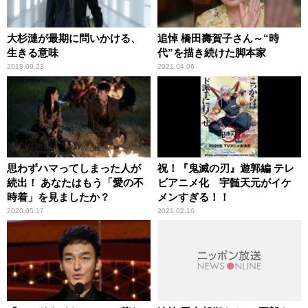
大杉漣が最期に問いかける、
追悼 橋田壽賀子さん～“時
生きる意味
代”を描き続けた脚本家
2018.09.23
2021.04.06
思わずハマってしまった人が
祝！『鬼滅の刃』遊郭編 テレ
続出！ あなたはもう「愛の不
ビアニメ化 宇髄天元がイケ
時着」を見ましたか？
メンすぎる！！
2020.05.17
2021.02.16