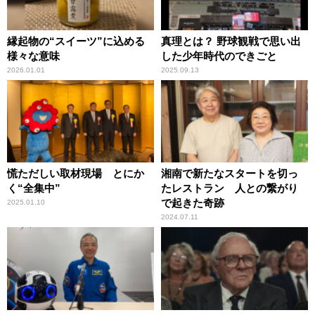
縁起物の“スイーツ”に込める
真理とは？ 野球観戦で思い出
様々な意味
した少年時代のできごと
2026.01.01
2025.09.13
慌ただしい取材現場 とにか
湘南で新たなスタートを切っ
く“全集中”
たレストラン 人との繋がり
で起きた奇跡
2025.01.10
2024.07.11