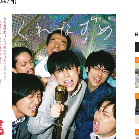
 第997回】
R