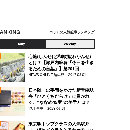
ANKING
コラムの人気記事ランキング
Daily
Weekly
心施(しんせ)と和顔施(わがんせ)
とは？【瀬戸内寂聴「今日を生き
るための言葉」】第201回
NEWS ONLINE 編集部
2017.03.01
日本随一の手間をかけた新青森駅
弁「ひとくちだらけ」に貫かれ
る、“ななめ45度”の美学とは？
望月 崇史
2023.06.19
N
東京駅トップクラスの人気駅弁
「こぼれイクラととろサーモンハ