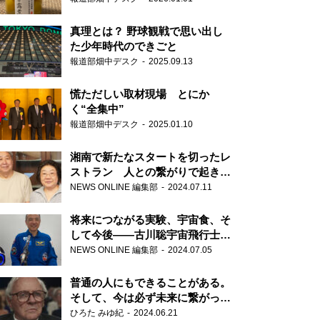
真理とは？ 野球観戦で思い出し
た少年時代のできごと
報道部畑中デスク
2025.09.13
慌ただしい取材現場 とにか
く“全集中”
報道部畑中デスク
2025.01.10
湘南で新たなスタートを切ったレ
ストラン 人との繋がりで起きた
奇跡
NEWS ONLINE 編集部
2024.07.11
将来につながる実験、宇宙食、そ
して今後――古川聡宇宙飛行士単
独インタビュー
NEWS ONLINE 編集部
2024.07.05
普通の人にもできることがある。
そして、今は必ず未来に繋がって
いく……『ONE LIFE 奇跡が繋い
ひろた みゆ紀
2024.06.21