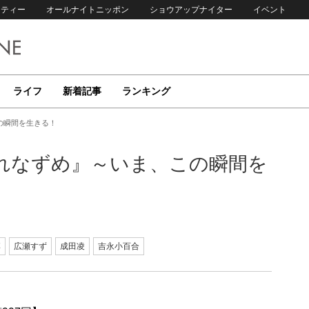
リティー
オールナイトニッポン
ショウアップナイター
イベント
ライフ
新着記事
ランキング
の瞬間を生きる！
れなずめ』～いま、この瞬間を
李
広瀬すず
成田凌
吉永小百合