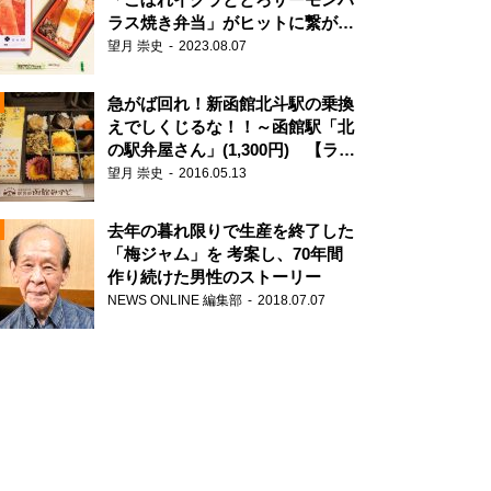
ラス焼き弁当」がヒットに繋がっ
た理由
望月 崇史
2023.08.07
N
急がば回れ！新函館北斗駅の乗換
えでしくじるな！！～函館駅「北
の駅弁屋さん」(1,300円) 【ライ
ター望月の駅弁膝栗毛】
望月 崇史
2016.05.13
去年の暮れ限りで生産を終了した
「梅ジャム」を 考案し、70年間
作り続けた男性のストーリー
NEWS ONLINE 編集部
2018.07.07