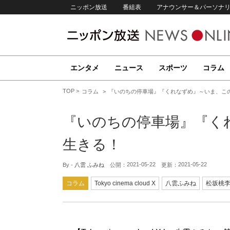
ニッポン放送
番組表
アナウンサー＆パーソナ
エンタメ
ニュース
スポーツ
コラム
TOP
コラム
『いのちの停車場』『くれなずめ』～いま、こ
『いのちの停車場』『く
生きる！
2021-05-22
2021-05-22
By -
八雲 ふみね
公開：
更新：
コラム
Tokyo cinema cloud X
八雲ふみね
松坂桃