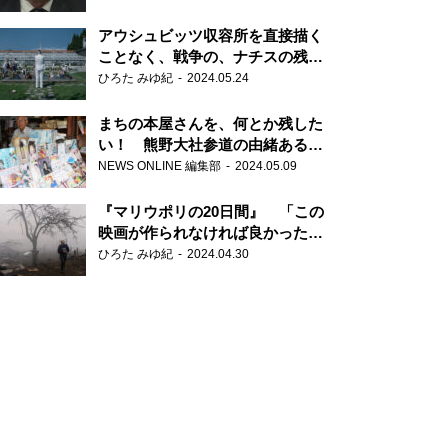
だ6000の命』
アウシュビッツ収容所を直接描く
ことなく、戦争の、ナチスの残虐
さが見える映画 『関心領域』
ひろた みゆ紀
2024.05.24
まちの本屋さんを、何とか残した
い！ 熊野大社参道の由緒ある書
店・三代目の強い思い
NEWS ONLINE 編集部
2024.05.09
『マリウポリの20日間』 「この
映画が作られなければ良かった」
と語る監督
ひろた みゆ紀
2024.04.30