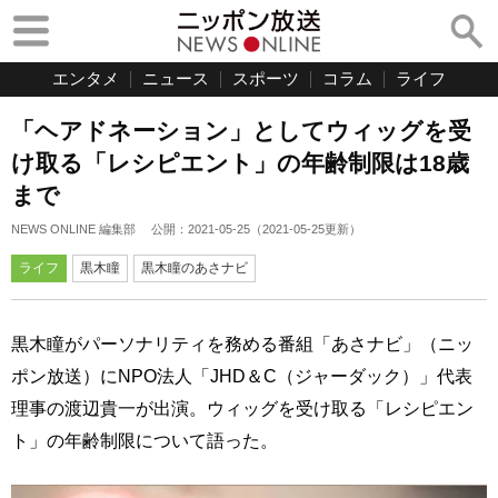
エンタメ
ニュース
スポーツ
コラム
ライフ
「ヘアドネーション」としてウィッグを受
け取る「レシピエント」の年齢制限は18歳
まで
NEWS ONLINE 編集部
公開：
2021-05-25
（
2021-05-25
更新）
ライフ
黒木瞳
黒木瞳のあさナビ
黒木瞳がパーソナリティを務める番組「あさナビ」（ニッ
ポン放送）にNPO法人「JHD＆C（ジャーダック）」代表
理事の渡辺貴一が出演。ウィッグを受け取る「レシピエン
ト」の年齢制限について語った。