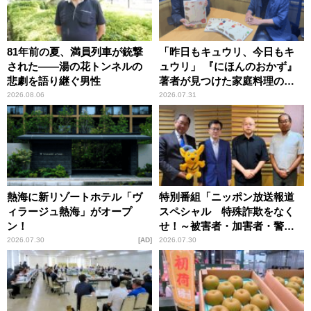
81年前の夏、満員列車が銃撃
「昨日もキュウリ、今日もキ
された――湯の花トンネルの
ュウリ」 『にほんのおかず』
悲劇を語り継ぐ男性
著者が見つけた家庭料理の知
恵
2026.08.06
2026.07.31
熱海に新リゾートホテル「ヴ
特別番組「ニッポン放送報道
ィラージュ熱海」がオープ
スペシャル 特殊詐欺をなく
ン！
せ！～被害者・加害者・警視
庁が語るトクリュウの実態
2026.07.30
AD
2026.07.30
～」放送