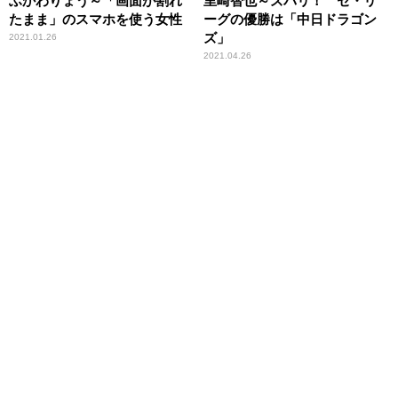
ふかわりょう～「画面が割れ
里崎智也～ズバリ！ セ・リ
たまま」のスマホを使う女性
ーグの優勝は「中日ドラゴン
ズ」
2021.01.26
2021.04.26