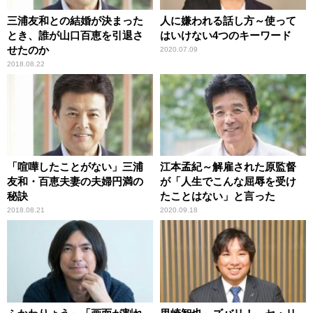
三浦友和との結婚が決まった
人に嫌われる話し方～使って
とき、誰が山口百恵を引退さ
はいけない4つのキーワード
せたのか
2020.07.09
2018.08.22
「喧嘩したことがない」三浦
江本孟紀～解雇された原監督
友和・百恵夫妻の夫婦円満の
が「人生でこんな屈辱を受け
秘訣
たことはない」と言った
2018.08.21
2020.09.18