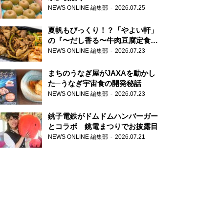
NEWS ONLINE 編集部
2026.07.25
夏帆もびっくり！？「やよい軒」
の『〜だし香る〜牛肉豆腐定食』
が香り高すぎる
NEWS ONLINE 編集部
2026.07.23
まちのうなぎ屋がJAXAを動かし
た─うなぎ宇宙食の開発秘話
NEWS ONLINE 編集部
2026.07.23
銚子電鉄がドムドムハンバーガー
とコラボ 銚電まつりでお披露目
NEWS ONLINE 編集部
2026.07.21