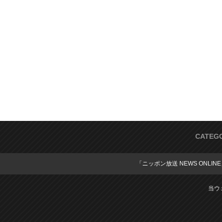
CATEG
「ニッポン放送 NEWS ONLIN
当ウ