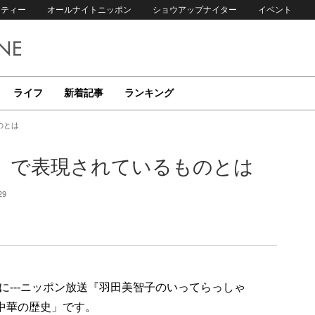
リティー
オールナイトニッポン
ショウアップナイター
イベント
ライフ
新着記事
ランキング
のとは
」で表現されているものとは
29
---ニッポン放送『羽田美智子のいってらっしゃ
中華の歴史」です。