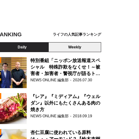
ANKING
ライフの人気記事ランキング
Daily
Weekly
特別番組「ニッポン放送報道スペ
シャル 特殊詐欺をなくせ！～被
害者・加害者・警視庁が語るトク
N
リュウの実態～」放送
NEWS ONLINE 編集部
2026.07.30
AD
『レア』『ミディアム』『ウェル
ダン』以外にもたくさんある肉の
焼き方
NEWS ONLINE 編集部
2018.09.19
N
杏仁豆腐に使われている原料
は・・・アーモンド？【鈴木杏樹