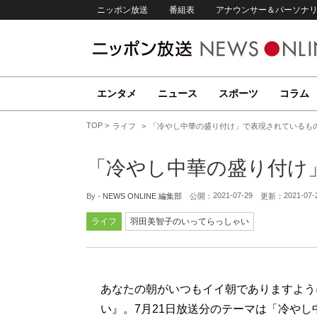
ニッポン放送
番組表
アナウンサー＆パーソナ
エンタメ
ニュース
スポーツ
コラム
TOP
ライフ
「冷やし中華の盛り付け」で表現されているも
「冷やし中華の盛り付け
2021-07-29
2021-07-
By -
NEWS ONLINE 編集部
公開：
更新：
ライフ
羽田美智子のいってらっしゃい
あなたの朝がいつもイイ朝でありますように
い』。7月21日放送分のテーマは「冷やし