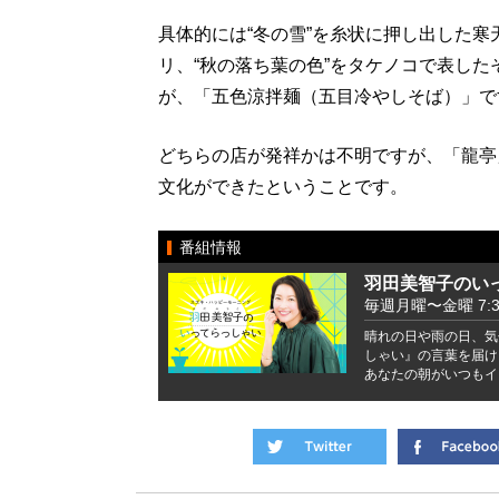
具体的には“冬の雪”を糸状に押し出した寒天
リ、“秋の落ち葉の色”をタケノコで表した
が、「五色涼拌麺（五目冷やしそば）」で
どちらの店が発祥かは不明ですが、「龍亭
文化ができたということです。
番組情報
羽田美智子のい
毎週月曜〜金曜 7:37 
晴れの日や雨の日、気
しゃい』の言葉を届け
あなたの朝がいつもイ