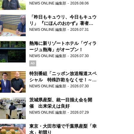
り継ぐ男性
NEWS ONLINE 編集部
2026.08.06
「昨日もキュウリ、今日もキュウ
リ」 『にほんのおかず』著者が
見つけた家庭料理の知恵
NEWS ONLINE 編集部
2026.07.31
熱海に新リゾートホテル「ヴィラ
ージュ熱海」がオープン！
NEWS ONLINE 編集部
2026.07.30
AD
特別番組「ニッポン放送報道スペ
シャル 特殊詐欺をなくせ！～被
害者・加害者・警視庁が語るトク
NEWS ONLINE 編集部
2026.07.30
リュウの実態～」放送
茨城県産梨、統一目揃え会を開
催 出来栄えは良好
NEWS ONLINE 編集部
2026.07.29
東京・大田市場で千葉県産梨「幸
水」初競り