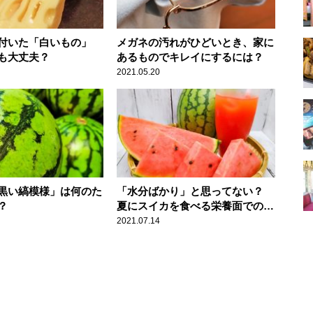
付いた「白いもの」
メガネの汚れがひどいとき、家に
も大丈夫？
あるものでキレイにするには？
2021.05.20
黒い縞模様」は何のた
「水分ばかり」と思ってない？
？
夏にスイカを食べる栄養面でのメ
リット
2021.07.14