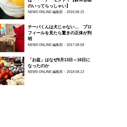
のいってらっしゃい】
NEWS ONLINE 編集部
2016.06.15
N
チーバくんは犬じゃない… プロ
フィールを見たら驚きの正体が判
明
NEWS ONLINE 編集部
2017.09.09
N
「お盆」はなぜ8月13日～16日に
なったのか
NEWS ONLINE 編集部
2018.08.13
N