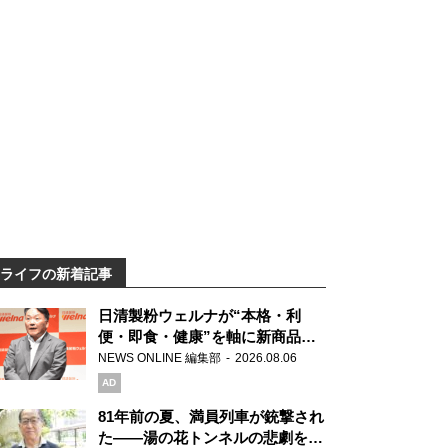
ライフの新着記事
日清製粉ウェルナが“本格・利
便・即食・健康”を軸に新商品を
展開 「マ・マー」「青の洞窟」
NEWS ONLINE 編集部
2026.08.06
ブランドを強化
AD
81年前の夏、満員列車が銃撃され
た――湯の花トンネルの悲劇を語