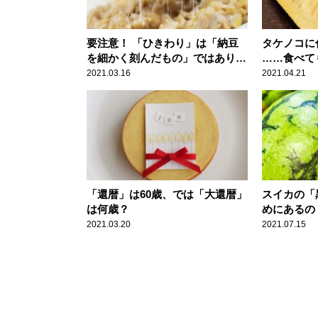
要注意！ 「ひきわり」は「納豆
タケノコに
を細かく刻んだもの」ではありま
……食べて
せん
2021.03.16
2021.04.21
「還暦」は60歳、では「大還暦」
スイカの「
は何歳？
めにあるの
2021.03.20
2021.07.15