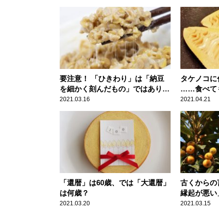
要注意！ 「ひきわり」は「納豆
タケノコに
を細かく刻んだもの」ではありま
……食べて
せん
2021.03.16
2021.04.21
「還暦」は60歳、では「大還暦」
古くからの
は何歳？
縁起が悪い
2021.03.20
2021.03.15