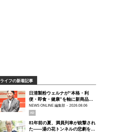
ライフの新着記事
日清製粉ウェルナが“本格・利
便・即食・健康”を軸に新商品を
展開 「マ・マー」「青の洞窟」
NEWS ONLINE 編集部
2026.08.06
ブランドを強化
AD
81年前の夏、満員列車が銃撃され
た――湯の花トンネルの悲劇を語