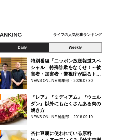
ANKING
ライフの人気記事ランキング
Daily
Weekly
特別番組「ニッポン放送報道スペ
シャル 特殊詐欺をなくせ！～被
害者・加害者・警視庁が語るトク
N
リュウの実態～」放送
NEWS ONLINE 編集部
2026.07.30
AD
『レア』『ミディアム』『ウェル
ダン』以外にもたくさんある肉の
焼き方
NEWS ONLINE 編集部
2018.09.19
N
杏仁豆腐に使われている原料
は・・・アーモンド？【鈴木杏樹