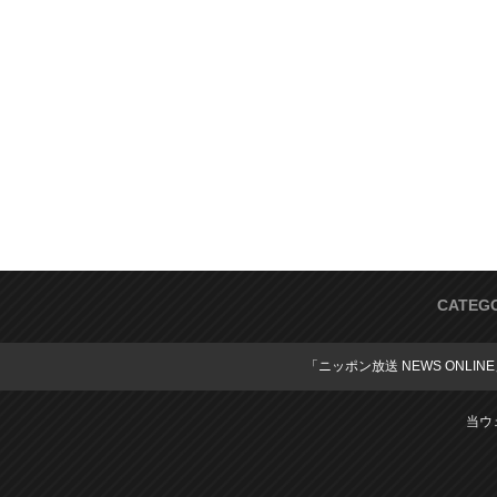
CATEG
「ニッポン放送 NEWS ONLIN
当ウ