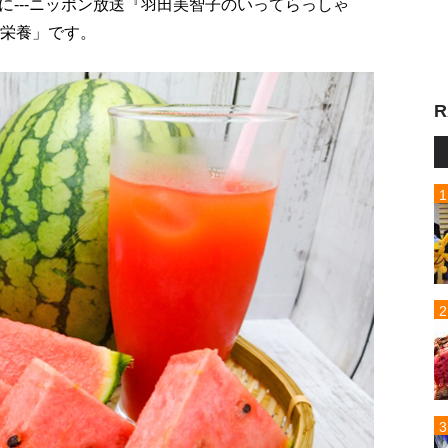
---ニッポン放送『羽田美智子のいってらっしゃ
の栄養」です。
R