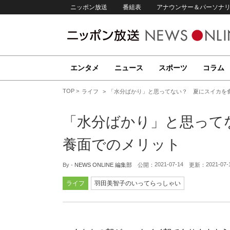
ニッポン放送
番組表
アナウンサー＆パーソナ
エンタメ
ニュース
スポーツ
コラム
TOP
ライフ
「水分ばかり」と思ってない？ 夏にスイカを
「水分ばかり」と思って
養面でのメリット
2021-07-14
2021-07-
By -
NEWS ONLINE 編集部
公開：
更新：
ライフ
羽田美智子のいってらっしゃい