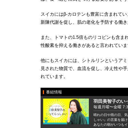
スイカにはβ-カロテンも豊富に含まれてい
新陳代謝を促し、肌の老化を予防する働き
また、トマトの1.5倍ものリコピンも含
性酸素を抑える働きがあると言われていま
他にもスイカには、シトルリンというアミ
見された物質で、血流を促し、冷え性や手
れています。
番組情報
羽田美智子のい
毎週月曜〜金曜 7:37 
晴れの日や雨の日、気
しゃい』の言葉を届け
あなたの朝がいつもイ