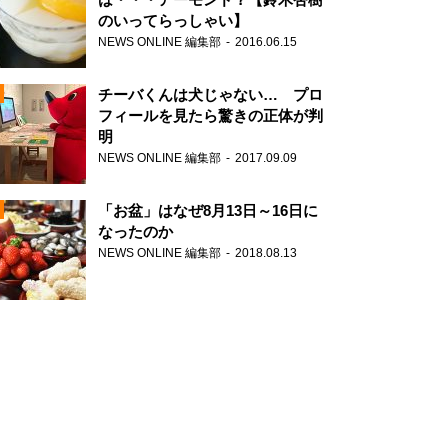
のいってらっしゃい】
NEWS ONLINE 編集部
2016.06.15
N
チーバくんは犬じゃない… プロ
フィールを見たら驚きの正体が判
明
NEWS ONLINE 編集部
2017.09.09
N
「お盆」はなぜ8月13日～16日に
なったのか
NEWS ONLINE 編集部
2018.08.13
N