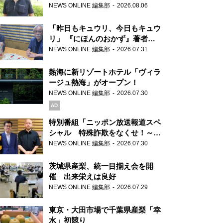
り継ぐ男性
NEWS ONLINE 編集部
2026.08.06
「昨日もキュウリ、今日もキュウ
リ」 『にほんのおかず』著者が
見つけた家庭料理の知恵
NEWS ONLINE 編集部
2026.07.31
熱海に新リゾートホテル「ヴィラ
ージュ熱海」がオープン！
NEWS ONLINE 編集部
2026.07.30
AD
特別番組「ニッポン放送報道スペ
シャル 特殊詐欺をなくせ！～被
害者・加害者・警視庁が語るトク
NEWS ONLINE 編集部
2026.07.30
リュウの実態～」放送
茨城県産梨、統一目揃え会を開
催 出来栄えは良好
NEWS ONLINE 編集部
2026.07.29
東京・大田市場で千葉県産梨「幸
水」初競り