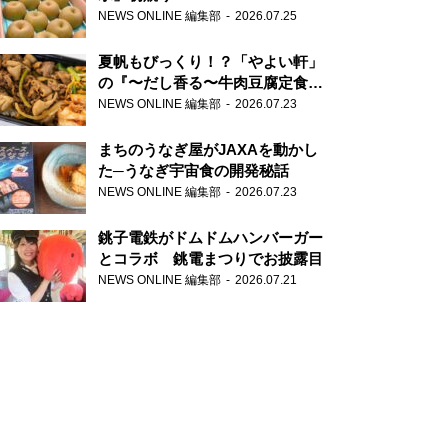
NEWS ONLINE 編集部
2026.07.25
夏帆もびっくり！？「やよい軒」
の『〜だし香る〜牛肉豆腐定食』
が香り高すぎる
NEWS ONLINE 編集部
2026.07.23
まちのうなぎ屋がJAXAを動かし
た─うなぎ宇宙食の開発秘話
NEWS ONLINE 編集部
2026.07.23
銚子電鉄がドムドムハンバーガー
とコラボ 銚電まつりでお披露目
NEWS ONLINE 編集部
2026.07.21