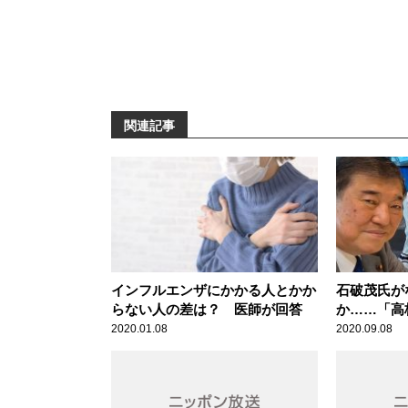
関連記事
インフルエンザにかかる人とかか
石破茂氏が
らない人の差は？ 医師が回答
か……「高
い」石原伸
2020.01.08
2020.09.08