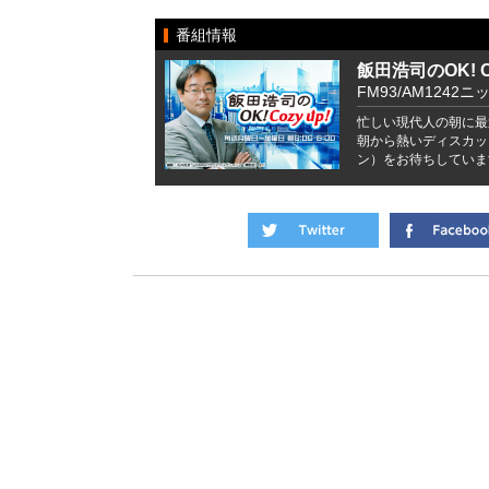
番組情報
飯田浩司のOK! Co
FM93/AM1242ニ
忙しい現代人の朝に最
朝から熱いディスカッ
ン）をお待ちしていま