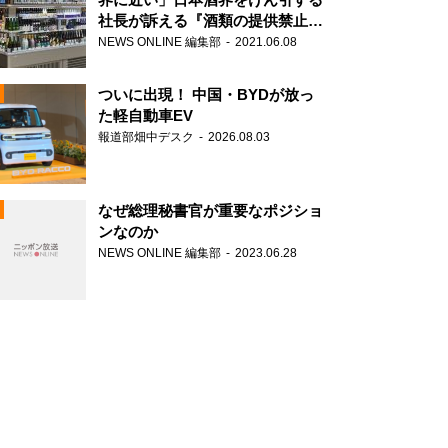
社長が訴える『酒類の提供禁止』
策の大打撃
NEWS ONLINE 編集部
2021.06.08
ついに出現！ 中国・BYDが放っ
た軽自動車EV
報道部畑中デスク
2026.08.03
N
なぜ総理秘書官が重要なポジショ
ンなのか
NEWS ONLINE 編集部
2023.06.28
N