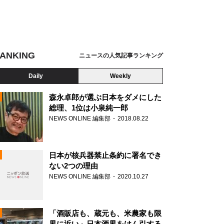
ANKING
ニュースの人気記事ランキング
Daily
Weekly
森永卓郎が選ぶ日本をダメにした
総理、1位は小泉純一郎
NEWS ONLINE 編集部
2018.08.22
N
日本が核兵器禁止条約に署名でき
ない2つの理由
NEWS ONLINE 編集部
2020.10.27
「酒販店も、蔵元も、米農家も限
界に近い」日本酒界をけん引する