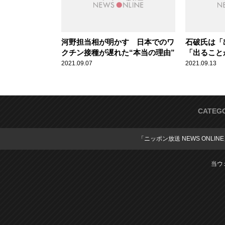
河野担当相が明かす 日本でのワ
石破氏は「
クチン接種が遅れた“本当の理由”
「出ること
党総裁選の
2021.09.07
2021.09.13
CATEG
「ニッポン放送 NEWS ONLIN
当ウ