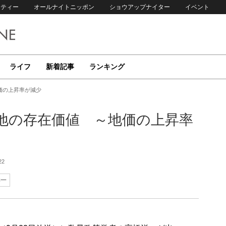
リティー
オールナイトニッポン
ショウアップナイター
イベント
ライフ
新着記事
ランキング
価の上昇率が減少
地の存在価値 ～地価の上昇率
22
洋一