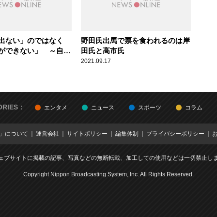
出ない」のではなく
野田氏出馬で票を食われるのは岸
ができない」 ～自民
田氏と高市氏
ポイント
2021.09.17
ORIES：
エンタメ
ニュース
スポーツ
コラム
E」について
運営会社
サイトポリシー
編集体制
プライバシーポリシー
ェブサイトに掲載の記事、写真などの無断転載、加工しての使用などは一切禁止し
Copyright Nippon Broadcasting System, Inc. All Rights Reserved.