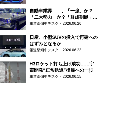
自動車業界……、「一強」か？
「二大勢力」か？「群雄割拠」
か？
報道部畑中デスク
2026.06.26
日産、小型SUVの投入で再建への
はずみとなるか
報道部畑中デスク
2026.06.23
H3ロケット打ち上げ成功……宇
宙開発“正常軌道”復帰への一歩
報道部畑中デスク
2026.06.15