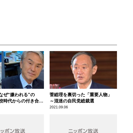
なぜ“嫌われる”の
菅総理を裏切った「重要人物」
校時代からの付き合
～混迷の自民党総裁選
晃氏が分析
2021.09.06