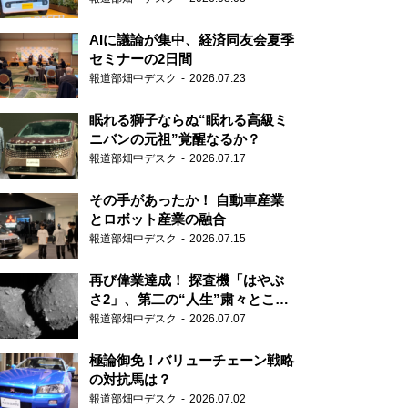
AIに議論が集中、経済同友会夏季
セミナーの2日間
報道部畑中デスク
2026.07.23
眠れる獅子ならぬ“眠れる高級ミ
ニバンの元祖”覚醒なるか？
報道部畑中デスク
2026.07.17
その手があったか！ 自動車産業
とロボット産業の融合
報道部畑中デスク
2026.07.15
再び偉業達成！ 探査機「はやぶ
さ2」、第二の“人生”粛々とこな
す
報道部畑中デスク
2026.07.07
極論御免！バリューチェーン戦略
の対抗馬は？
報道部畑中デスク
2026.07.02