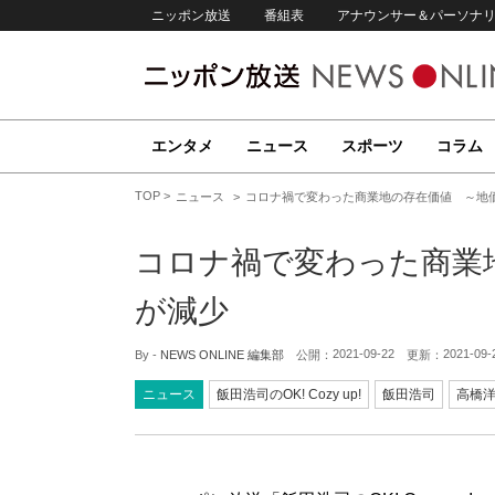
ニッポン放送
番組表
アナウンサー＆パーソナ
エンタメ
ニュース
スポーツ
コラム
TOP
ニュース
コロナ禍で変わった商業地の存在価値 ～地
コロナ禍で変わった商業
が減少
2021-09-22
2021-09-
By -
NEWS ONLINE 編集部
公開：
更新：
ニュース
飯田浩司のOK! Cozy up!
飯田浩司
高橋