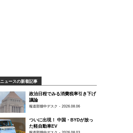
ニュースの新着記事
政治日程でみる消費税率引き下げ
議論
報道部畑中デスク
2026.08.06
ついに出現！ 中国・BYDが放っ
た軽自動車EV
報道部畑中デスク
2026.08.03