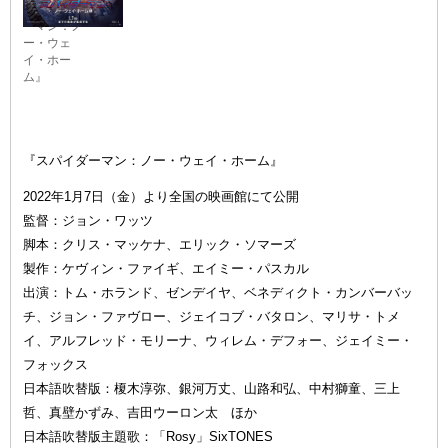
『スパイダ
ーマン：ノ
ー・ウェ
イ・ホー
ム』
『スパイダーマン：ノー・ウェイ・ホーム』
2022年1月7日（金）より全国の映画館にて公開
監督：ジョン・ワッツ
脚本：クリス・マッケナ、エリック・ソマーズ
製作：ケヴィン・ファイギ、エイミー・パスカル
出演：トム・ホランド、ゼンデイヤ、ベネディクト・カンバーバッ
チ、ジョン・ファヴロー、ジェイコブ・バタロン、マリサ・トメ
イ、アルフレッド・モリーナ、ウィレム・デフォー、ジェイミー・
フォックス
日本語吹替版：榎木淳弥、銀河万丈、山路和弘、中村獅童、三上
哲、真壁かずみ、吉田ウーロン太 ほか
日本語吹替版主題歌：「Rosy」SixTONES