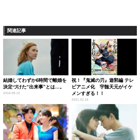
関連記事
結婚してわずか6時間で離婚を
祝！『鬼滅の刃』遊郭編 テレ
決定づけた“出来事”とは…。
ビアニメ化 宇髄天元がイケ
メンすぎる！！
2018.08.10
2021.02.16