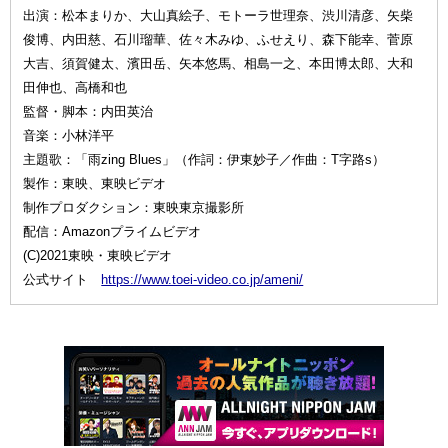
出演：松本まりか、大山真絵子、モトーラ世理奈、渋川清彦、矢柴
俊博、内田慈、石川瑠華、佐々木みゆ、ふせえり、森下能幸、菅原
大吉、須賀健太、濱田岳、矢本悠馬、相島一之、本田博太郎、大和
田伸也、高橋和也
監督・脚本：内田英治
音楽：小林洋平
主題歌：「雨zing Blues」（作詞：伊東妙子／作曲：T字路s）
製作：東映、東映ビデオ
制作プロダクション：東映東京撮影所
配信：Amazonプライムビデオ
(C)2021東映・東映ビデオ
公式サイト
https://www.toei-video.co.jp/ameni/