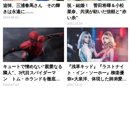
追悼、三浦春馬さん その輝
祝・結婚！ 菅田将暉＆小松
きは永遠に……
菜奈、共演が紡いだ信頼と“赤
い糸”
2020.08.02
2021.11.19
キュートで憎めない“親愛なる
『浅草キッド』『ラストナイ
隣人”、3代目スパイダーマ
ト・イン・ソーホー』柳楽優
ン トム・ホランドを徹底解
弥×大泉洋、体現した師弟愛＆
剖！
エドガー・ライト監督最高傑
2019.07.02
2021.12.11
作ホラー