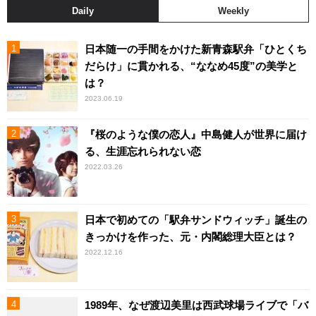
Daily
Weekly
日本随一の手間をかけた新青森駅弁「ひとくち
だらけ」に貫かれる、“ななめ45度”の美学と
は？
2023.06.19
『桜のような僕の恋人』中島健人が世界に届け
る、生涯忘れられない恋
2022.03.26
日本で初めての「駅弁サンドウィッチ」誕生の
きっかけを作った、元・内閣総理大臣とは？
2022.12.16
1989年、なぜ渡辺美里は西武球場ライブで「バ