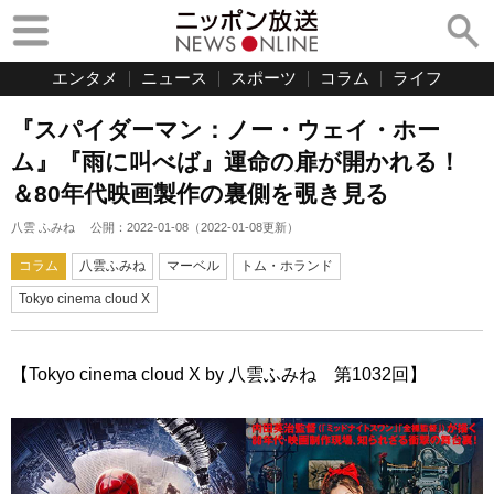
エンタメ
ニュース
スポーツ
コラム
ライフ
『スパイダーマン：ノー・ウェイ・ホー
ム』『雨に叫べば』運命の扉が開かれる！
＆80年代映画製作の裏側を覗き見る
八雲 ふみね
公開：
2022-01-08
（
2022-01-08
更新）
コラム
八雲ふみね
マーベル
トム・ホランド
Tokyo cinema cloud X
【Tokyo cinema cloud X by 八雲ふみね 第1032回】