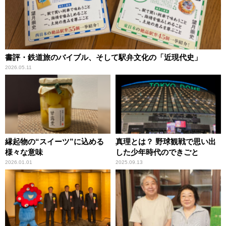
書評・鉄道旅のバイブル、そして駅弁文化の「近現代史」
2026.05.11
縁起物の“スイーツ”に込める
真理とは？ 野球観戦で思い出
様々な意味
した少年時代のできごと
2026.01.01
2025.09.13