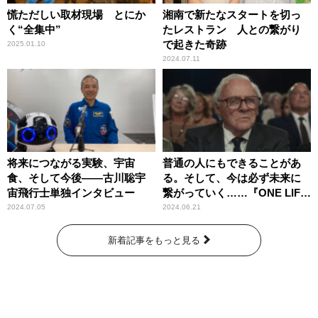
慌ただしい取材現場 とにか
湘南で新たなスタートを切っ
く“全集中”
たレストラン 人との繋がり
で起きた奇跡
2025.01.10
2024.07.11
将来につながる実験、宇宙
普通の人にもできることがあ
食、そして今後――古川聡宇
る。そして、今は必ず未来に
宙飛行士単独インタビュー
繋がっていく……『ONE LIFE
奇跡が繋いだ6000の命』
2024.07.05
2024.06.21
新着記事をもっと見る