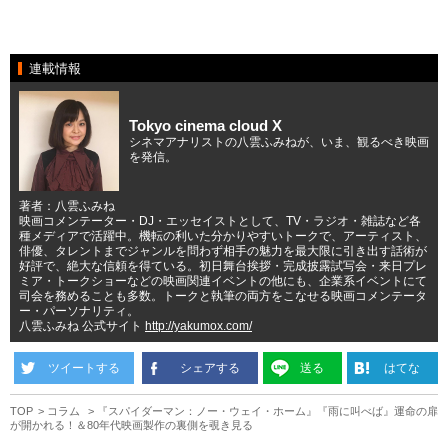
連載情報
Tokyo cinema cloud X
シネマアナリストの八雲ふみねが、いま、観るべき映画
を発信。
著者：八雲ふみね
映画コメンテーター・DJ・エッセイストとして、TV・ラジオ・雑誌など各
種メディアで活躍中。機転の利いた分かりやすいトークで、アーティスト、
俳優、タレントまでジャンルを問わず相手の魅力を最大限に引き出す話術が
好評で、絶大な信頼を得ている。初日舞台挨拶・完成披露試写会・来日プレ
ミア・トークショーなどの映画関連イベントの他にも、企業系イベントにて
司会を務めることも多数。トークと執筆の両方をこなせる映画コメンテータ
ー・パーソナリティ。
八雲ふみね 公式サイト
http://yakumox.com/
ツイートする
シェアする
送る
はてな
TOP
コラム
『スパイダーマン：ノー・ウェイ・ホーム』『雨に叫べば』運命の扉
が開かれる！＆80年代映画製作の裏側を覗き見る